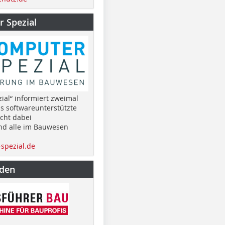
 Spezial
ial“ informiert zweimal
as softwareunterstützte
cht dabei
nd alle im Bauwesen
spezial.de
nden