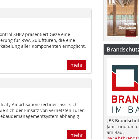
ontrol SHEV präsentiert Geze eine
erung für RWA-Zulufttüren, die eine
rkabelung aller Komponenten ermöglicht.
Brandschut
mehr
vity Amortisationsrechner lässt sich
e sich der Einsatz von vernetzten Türen
 Gebäudemanagementsystem abhängig
„BS Brandschut
Jahr rund um 
am Bau.
mehr
www.bsbrandsc