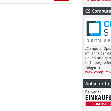
CS Computer
„Computer Spez
im Jahr über d
Bauen und spri
fachübergreife
Tätigen an.
www.computer-
Anbieter fi