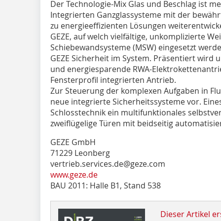
Der Technologie-Mix Glas und Beschlag ist meh
Integrierten Ganzglassysteme mit der bewähr
zu energieeffizienten Lösungen weiterentwickel
GEZE, auf welch vielfältige, unkomplizierte W
Schiebewandsysteme (MSW) eingesetzt werden
GEZE Sicherheit im System. Präsentiert wird 
und energiesparende RWA-Elektrokettenantri
Fensterprofil integrierten Antrieb.
Zur Steuerung der komplexen Aufgaben in Flu
neue integrierte Sicherheitssysteme vor. Eines
Schlosstechnik ein multifunktionales selbstve
zweiflügelige Türen mit beidseitig automatisie
GEZE GmbH
71229 Leonberg
vertrieb.services.de@geze.com
www.geze.de
BAU 2011: Halle B1, Stand 538
Dieser Artikel er