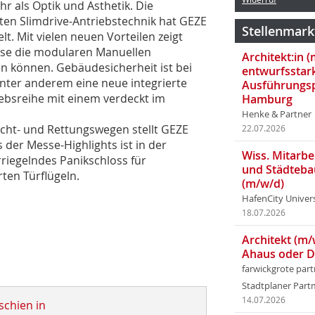
r als Optik und Ästhetik. Die
ten Slimdrive-Antriebstechnik hat GEZE
Stellenmark
t. Mit vielen neuen Vorteilen zeigt
eise die modularen Manuellen
Architekt:in 
 können. Gebäudesicherheit ist bei
entwurfsstar
unter anderem eine neue integrierte
Ausführungsp
ebsreihe mit einem verdeckt im
Hamburg
Henke & Partner
cht- und Rettungswegen stellt GEZE
22.07.2026
 der Messe-Highlights ist in der
Wiss. Mitarbei
rriegelndes Panikschloss für
und Städteba
rten Türflügeln.
(m/w/d)
HafenCity Univer
18.07.2026
Architekt (m/
Ahaus oder 
farwickgrote par
Stadtplaner Par
14.07.2026
schien in