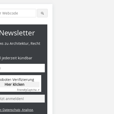
Newsletter
s zu Architektur, Recht
d jederzeit kündbar
oboter-Verifizierung
Hier klicken
Friendly
Captcha ⇗
etzt anmelden!
e: Datenschutz, Analyse,