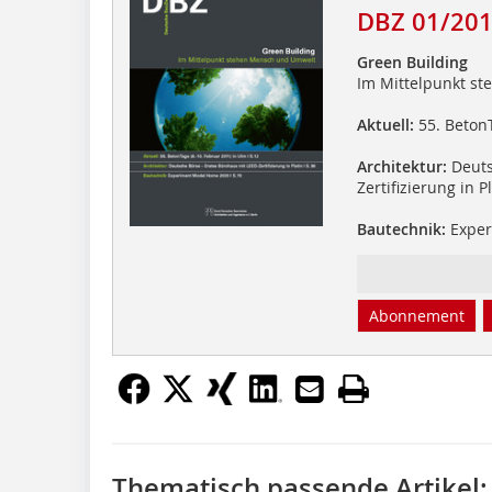
DBZ 01/20
Green Building
Im Mittelpunkt s
Aktuell:
55. BetonT
Architektur:
Deuts
Zertifizierung in P
Bautechnik:
Exper
Abonnement
Thematisch passende Artikel: