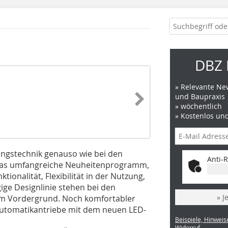
DBZ 
» Relevante New
und Baupraxis
» wöchentlich
» Kostenlos un
ungstechnik genauso wie bei den
Anti-R
 das umfangreiche Neuheitenprogramm,
tionalität, Flexibilität in der Nutzung,
ige Designlinie stehen bei den
» J
m Vordergrund. Noch komfortabler
Automatikantriebe mit dem neuen LED-
Beispiele, Hinweis
Widerruf