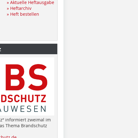
» Aktuelle Heftausgabe
» Heftarchiv
» Heft bestellen
z
z“ informiert zweimal im
das Thema Brandschutz
hutz.de