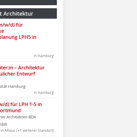
t Architektur
(m/w/d) für
ke
lanung LPH5 in
in Hamburg
ter:in – Architektur
ulicher Entwurf
sität Hamburg
in Hamburg
w/d) für LPH 1-5 in
Dortmund
tner Architekten BDA
tmbB
in Ahaus (+1 weiterer Standort)