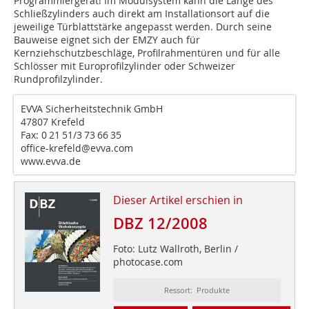
Programmiergerät! Im Modulsystem kann die Länge des
Schließzylinders auch direkt am Installationsort auf die
jeweilige Türblattstärke angepasst werden. Durch seine
Bauweise eignet sich der EMZY auch für
Kernziehschutzbeschläge, Profilrahmentüren und für alle
Schlösser mit Europrofilzylinder oder Schweizer
Rundprofilzylinder.
EVVA Sicherheitstechnik GmbH
47807 Krefeld
Fax: 0 21 51/3 73 66 35
office-krefeld@evva.com
www.evva.de
Dieser Artikel erschien in
DBZ 12/2008
Foto: Lutz Wallroth, Berlin /
photocase.com
Ressort: Produkte