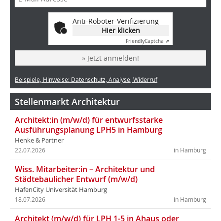
Anti-Roboter-Verifizierung
Hier klicken
Friendly
Captcha ⇗
» Jetzt anmelden!
Beispiele, Hinweise: Datenschutz, Analyse, Widerruf
Stellenmarkt Architektur
Architekt:in (m/w/d) für entwurfsstarke
Ausführungsplanung LPH5 in Hamburg
Henke & Partner
22.07.2026
in Hamburg
Wiss. Mitarbeiter:in – Architektur und
Städtebaulicher Entwurf (m/w/d)
HafenCity Universität Hamburg
18.07.2026
in Hamburg
Architekt (m/w/d) für LPH 1-5 in Ahaus oder