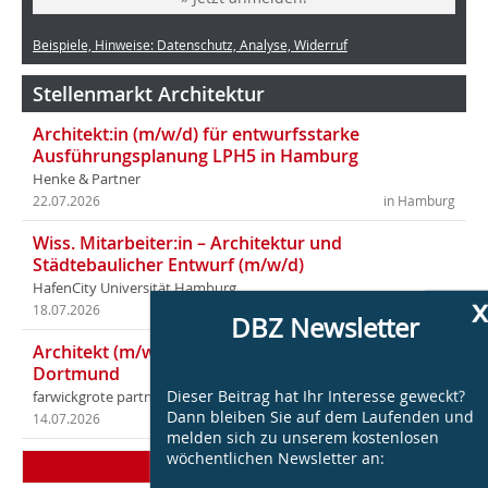
Beispiele, Hinweise: Datenschutz, Analyse, Widerruf
Stellenmarkt Architektur
Architekt:in (m/w/d) für entwurfsstarke
Ausführungsplanung LPH5 in Hamburg
Henke & Partner
22.07.2026
in Hamburg
Wiss. Mitarbeiter:in – Architektur und
Städtebaulicher Entwurf (m/w/d)
HafenCity Universität Hamburg
x
18.07.2026
in Hamburg
DBZ Newsletter
Architekt (m/w/d) für LPH 1-5 in Ahaus oder
Dortmund
Dieser Beitrag hat Ihr Interesse geweckt?
farwickgrote partner Architekten BDA Stadtplaner PartmbB
Dann bleiben Sie auf dem Laufenden und
14.07.2026
in Ahaus (+1 weiterer Standort)
melden sich zu unserem kostenlosen
wöchentlichen Newsletter an:
Mehr Stellen