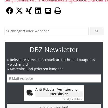
design.de/files/karcher/download/Katalog%20etc/DE/Karcher_D
DBZ Newsletter
» Relevante News zu Architektur, Recht und Baupraxis
» wöchentlich
» Kostenlos und jederzeit kündbar
Anti-Roboter-Verifizierung
Hier klicken
Friendly
Captcha ⇗
» Jetzt anmelden!