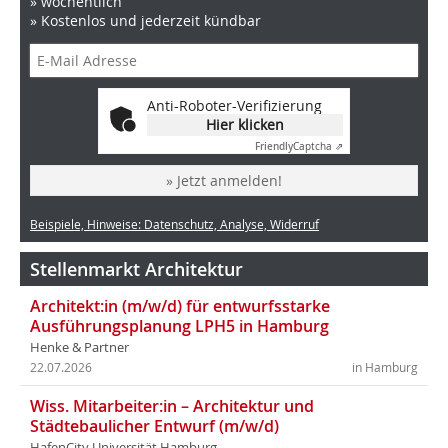
» wöchentlich
» Kostenlos und jederzeit kündbar
Anti-Roboter-Verifizierung
Hier klicken
Friendly
Captcha ⇗
» Jetzt anmelden!
Beispiele, Hinweise: Datenschutz, Analyse, Widerruf
Stellenmarkt Architektur
Architekt:in (m/w/d) für entwurfsstarke
Ausführungsplanung LPH5 in Hamburg
Henke & Partner
22.07.2026
in Hamburg
Wiss. Mitarbeiter:in – Architektur und
Städtebaulicher Entwurf (m/w/d)
HafenCity Universität Hamburg