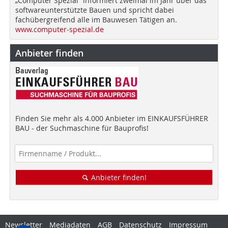
„Computer Spezial“ informiert zweimal im Jahr über das
softwareunterstützte Bauen und spricht dabei
fachübergreifend alle im Bauwesen Tätigen an.
www.computer-spezial.de
Anbieter finden
Finden Sie mehr als 4.000 Anbieter im EINKAUFSFÜHRER
BAU - der Suchmaschine für Bauprofis!
Anbieter finden!
Newsletter
Mediadaten
AGB
Datenschutz
Impressum