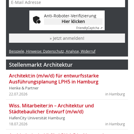
Anti-Roboter-Verifizierung
Hier klicken
Friendly
Captcha ⇗
» Jetzt anmelden!
Beispiele, Hinweise: Datenschutz, Analyse, Widerruf
Stellenmarkt Architektur
Architekt:in (m/w/d) für entwurfsstarke
Ausführungsplanung LPH5 in Hamburg
Henke & Partner
22.07.2026
in Hamburg
Wiss. Mitarbeiter:in – Architektur und
Städtebaulicher Entwurf (m/w/d)
HafenCity Universität Hamburg
18.07.2026
in Hamburg