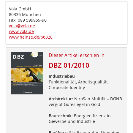
Vola GmbH
80336 München
Fax: 089 599959-90
vola@vola.de
www.vola.de
www.heinze.de/66328
Dieser Artikel erschien in
DBZ 01/2010
Industriebau
Funktionalität, Arbeitsqualität,
Corporate Identity
Architektur:
NiroSan Multifit – DGNB
vergibt Gütesiegel in Gold
Bautechnik:
Energieeffizienz in
Gewerbe und Industrie
BauWerk:
Stadtreparatur-Shopping-