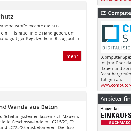
CS Computer
chutz
Wandbaustoffe möchte die KLB
 ein Hilfsmittel in die Hand geben, um
and gültiger Regelwerke in Bezug auf ihr
mehr
„Computer Spez
im Jahr über d
Bauen und spri
fachübergreife
Tätigen an.
www.computer-
Anbieter fi
 und Wände aus Beton
so-Schalungssteinen lassen sich Mauern,
lette Geschosswände mit C?16/20, C?
 und LC?25/28 ausbetonieren. Die Biso-