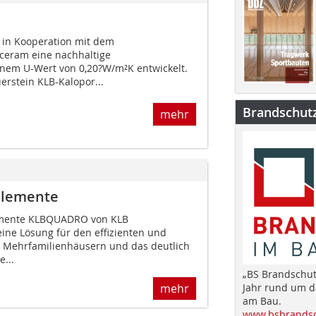
t in Kooperation mit dem
ceram eine nachhaltige
nem U-Wert von 0,20?W/m²K entwickelt.
stein KLB-Kalopor...
Brandschut
mehr
nelemente
lemente KLBQUADRO von KLB
eine Lösung für den effizienten und
n Mehrfamilienhäusern und das deutlich
...
„BS Brandschut
Jahr rund um 
mehr
am Bau.
www.bsbrandsc