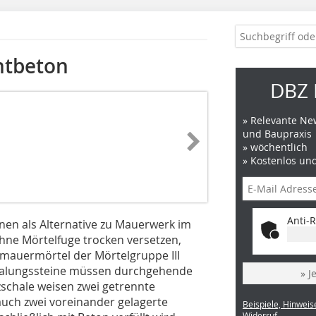
htbeton
DBZ 
» Relevante New
und Baupraxis
» wöchentlich
» Kostenlos un
Anti-R
nen als Alternative zu Mauerwerk im
hne Mörtelfuge trocken versetzen,
lmauermörtel der Mörtelgruppe III
chalungssteine müssen durchgehende
» J
zschale weisen zwei getrennte
uch zwei voreinander gelagerte
Beispiele, Hinweis
Widerruf