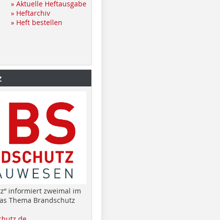
» Aktuelle Heftausgabe
» Heftarchiv
» Heft bestellen
z
z“ informiert zweimal im
das Thema Brandschutz
hutz.de