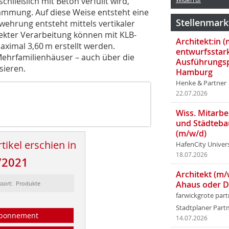
hließlich mit Beton verfüllt wird,
dämmung. Auf diese Weise entsteht eine
Stellenmark
rung entsteht mittels vertikaler
rekter Verarbeitung können mit KLB-
Architekt:in 
ximal 3,60 m erstellt werden.
entwurfsstar
Mehrfamilienhäuser – auch über die
Ausführungsp
sieren.
Hamburg
Henke & Partner
22.07.2026
Wiss. Mitarbei
und Städteba
(m/w/d)
tikel erschien in
HafenCity Univer
18.07.2026
/2021
Architekt (m/
Ahaus oder 
ssort: Produkte
farwickgrote par
Stadtplaner Par
bonnement
14.07.2026