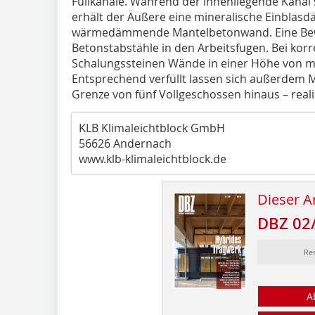
Füllkanäle. Während der innenliegende Kanal sc
erhält der Äußere eine mineralische Einblas
wärmedämmende Mantelbetonwand. Eine Beweh
Betonstabstähle in den Arbeitsfugen. Bei kor
Schalungssteinen Wände in einer Höhe von ma
Entsprechend verfüllt lassen sich außerdem 
Grenze von fünf Vollgeschossen hinaus – reali
KLB Klimaleichtblock GmbH
56626 Andernach
www.klb-klimaleichtblock.de
Dieser Ar
DBZ 02
Re
A