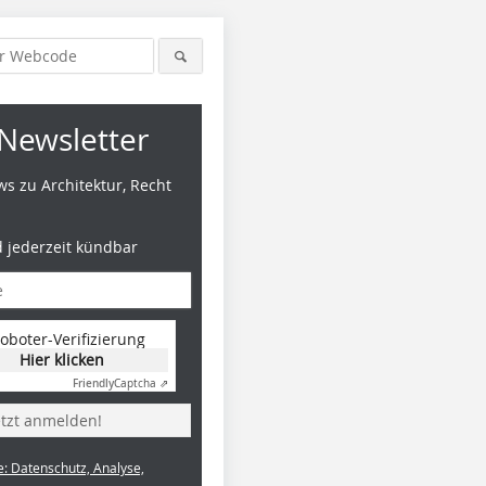
Newsletter
s zu Architektur, Recht
d jederzeit kündbar
oboter-Verifizierung
Hier klicken
Friendly
Captcha ⇗
etzt anmelden!
e: Datenschutz, Analyse,