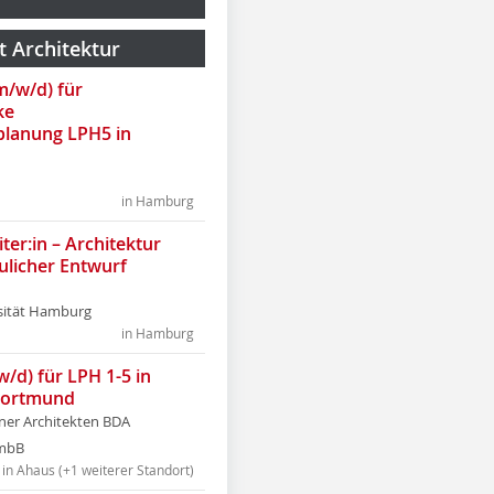
t Architektur
(m/w/d) für
ke
lanung LPH5 in
in Hamburg
ter:in – Architektur
ulicher Entwurf
sität Hamburg
in Hamburg
w/d) für LPH 1-5 in
Dortmund
tner Architekten BDA
tmbB
in Ahaus (+1 weiterer Standort)