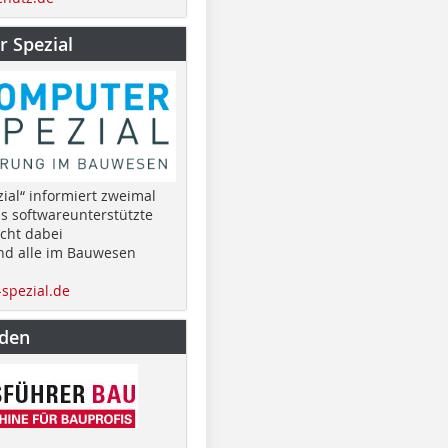
 Spezial
ial“ informiert zweimal
as softwareunterstützte
cht dabei
nd alle im Bauwesen
spezial.de
nden