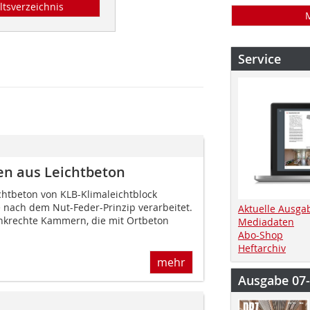
ltsverzeichnis
Service
en aus Leichtbeton
chtbeton von KLB-Klimaleichtblock
nach dem Nut-Feder-Prinzip verarbeitet.
Aktuelle Ausga
nkrechte Kammern, die mit Ortbeton
Mediadaten
Abo-Shop
Heftarchiv
mehr
Ausgabe 07