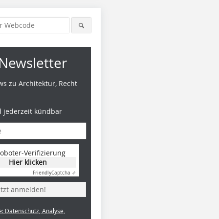
Newsletter
s zu Architektur, Recht
d jederzeit kündbar
oboter-Verifizierung
Hier klicken
Friendly
Captcha ⇗
etzt anmelden!
e: Datenschutz, Analyse,