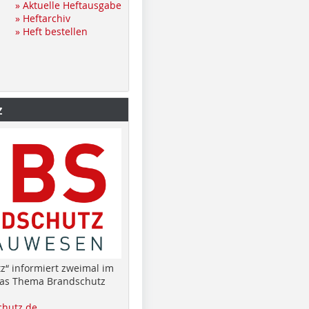
» Aktuelle Heftausgabe
» Heftarchiv
» Heft bestellen
z
z“ informiert zweimal im
das Thema Brandschutz
hutz.de