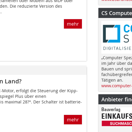
zlamellen oder Möbeln aus MDF oder
den. Die reduzierte Version des
.
CS Computer
mehr
„Computer Spez
im Jahr über d
Bauen und spri
fachübergreife
Tätigen an.
n Land?
www.computer-
-Motor, erfolgt die Steuerung der Kipp-
spiegel Plus über einen
Anbieter fi
 maximal 28?°. Der Schalter ist batterie-
mehr