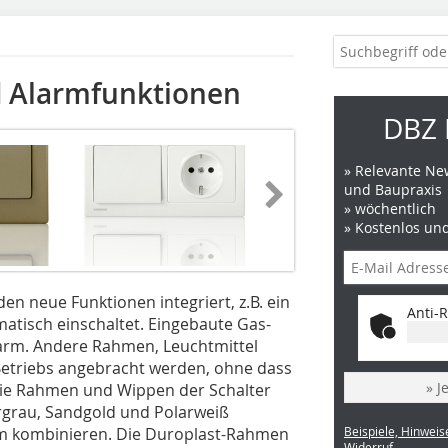
nd Alarmfunktionen
DBZ 
» Relevante New
und Baupraxis
» wöchentlich
» Kostenlos un
den neue Funktionen integriert, z.B. ein
Anti-R
omatisch einschaltet. Eingebaute Gas-
larm. Andere Rahmen, Leuchtmittel
etriebs angebracht werden, ohne dass
» J
ie Rahmen und Wippen der Schalter
ergrau, Sandgold und Polarweiß
em kombinieren. Die Duroplast-Rahmen
Beispiele, Hinweis
Widerruf