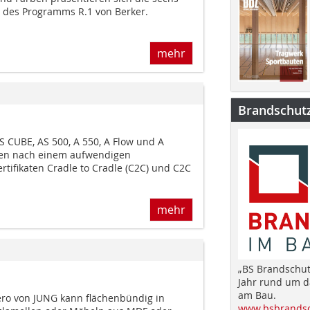
 des Programms R.1 von Berker.
mehr
Brandschut
S CUBE, AS 500, A 550, A Flow und A
en nach einem aufwendigen
rtifikaten Cradle to Cradle (C2C) und C2C
mehr
„BS Brandschut
Jahr rund um 
am Bau.
ero von JUNG kann flächenbündig in
www.bsbrandsc