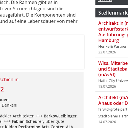
isch. Die Rahmen gibt es in
z vor Stromschlägen sind die
Stellenmark
 ausgeführt. Die Komponenten sind
t und auf eine Lebensdauer von mehr
Architekt:in 
entwurfsstar
Ausführungsp
Hamburg
Henke & Partner
22.07.2026
Wiss. Mitarbei
und Städteba
(m/w/d)
schien in
HafenCity Univer
18.07.2026
12
Architekt (m/
auen
Ahaus oder 
u Denken!
farwickgrote par
äckler Architekten +++
BarkowLeibinger,
Stadtplaner Par
al +++
Fabian Scheurer,
über gute
14.07.2026
+++
Kilden Performing Arts Center,
ALA