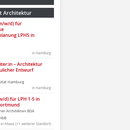
t Architektur
(m/w/d) für
ke
lanung LPH5 in
in Hamburg
ter:in – Architektur
ulicher Entwurf
sität Hamburg
in Hamburg
w/d) für LPH 1-5 in
Dortmund
tner Architekten BDA
tmbB
in Ahaus (+1 weiterer Standort)