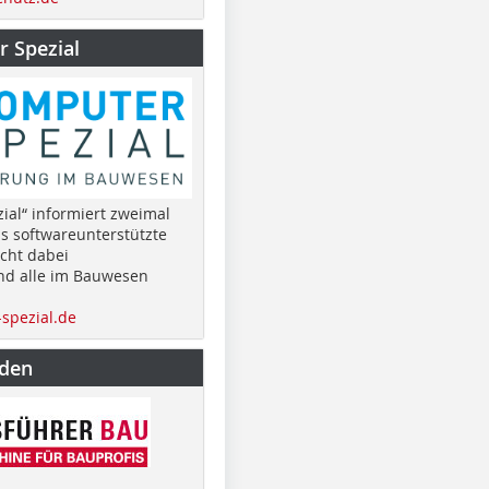
 Spezial
ial“ informiert zweimal
as softwareunterstützte
cht dabei
nd alle im Bauwesen
spezial.de
nden