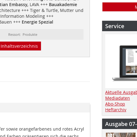
tian Embassy,
LAVA +++
Bauakademie
hitecture +++ Tiger & Turtle, Mutter und
 Information Modeling +++
 Bauen +++
Energie Spezial
Service
Ressort: Produkte
Inhaltsverzeichnis
Aktuelle Ausga
Mediadaten
Abo-Shop
Heftarchiv
Ausgabe 07
fer sowie orangefarbenes und rotes Acryl 
und Farben präsentieren sich die sechs