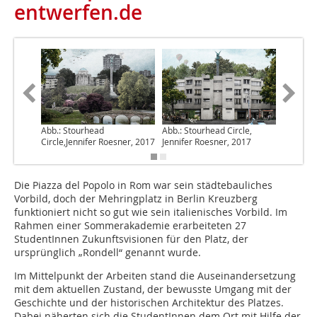
entwerfen.de
Abb.: Stourhead
Abb.: Stourhead Circle,
Abb.: P
Circle,Jennifer Roesner, 2017
Jennifer Roesner, 2017
Kaiser, 
Die Piazza del Popolo in Rom war sein städtebauliches
Vorbild, doch der Mehringplatz in Berlin Kreuzberg
funktioniert nicht so gut wie sein italienisches Vorbild. Im
Rahmen einer Sommerakademie erarbeiteten 27
StudentInnen Zukunftsvisionen für den Platz, der
ursprünglich „Rondell“ genannt wurde.
Im Mittelpunkt der Arbeiten stand die Auseinandersetzung
mit dem aktuellen Zustand, der bewusste Umgang mit der
Geschichte und der historischen Architektur des Platzes.
Dabei näherten sich die StudentInnen dem Ort mit Hilfe der