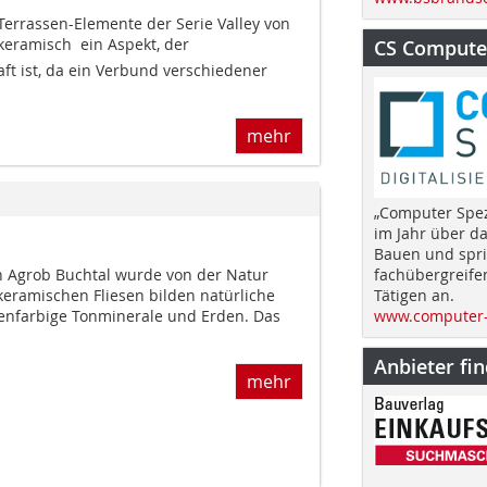
errassen-Elemente der Serie Valley von
keramisch  ein Aspekt, der
CS Computer
aft ist, da ein Verbund verschiedener
mehr
„Computer Spez
im Jahr über d
Bauen und spri
on Agrob Buchtal wurde von der Natur
fachübergreife
 keramischen Fliesen bilden natürliche
Tätigen an.
denfarbige Tonminerale und Erden. Das
www.computer-
Anbieter fi
mehr