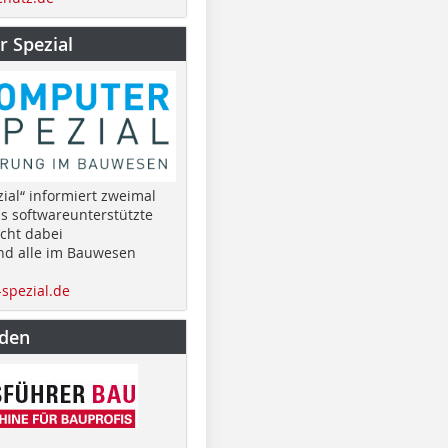
 Spezial
ial“ informiert zweimal
as softwareunterstützte
cht dabei
nd alle im Bauwesen
spezial.de
nden