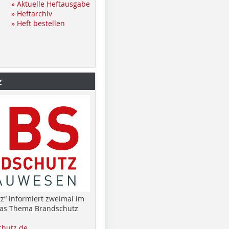
» Aktuelle Heftausgabe
» Heftarchiv
» Heft bestellen
z
z“ informiert zweimal im
das Thema Brandschutz
hutz.de