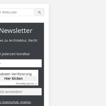
Newsletter
s zu Architektur, Recht
d jederzeit kündbar
oboter-Verifizierung
Hier klicken
Friendly
Captcha ⇗
etzt anmelden!
e: Datenschutz, Analyse,