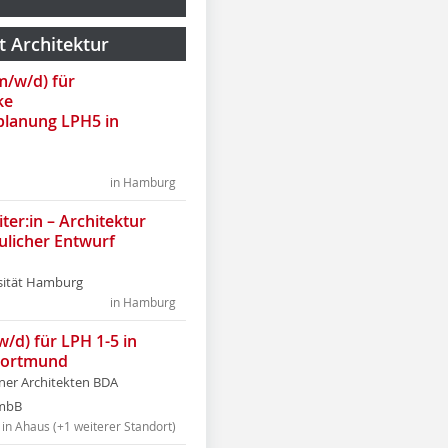
t Architektur
(m/w/d) für
ke
lanung LPH5 in
in Hamburg
ter:in – Architektur
ulicher Entwurf
sität Hamburg
in Hamburg
w/d) für LPH 1-5 in
Dortmund
tner Architekten BDA
tmbB
in Ahaus (+1 weiterer Standort)