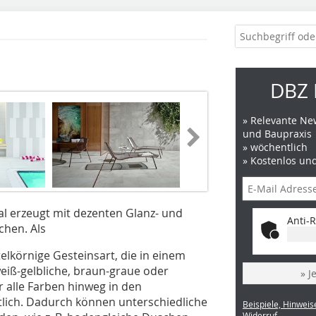
DBZ 
» Relevante New
und Baupraxis
» wöchentlich
» Kostenlos un
al erzeugt mit dezenten Glanz- und
Anti-R
chen. Als
elkörnige Gesteinsart, die in einem
iß-gelbliche, braun-graue oder
» J
er alle Farben hinweg in den
ltlich. Dadurch können unterschiedliche
Beispiele, Hinweis
Widerruf