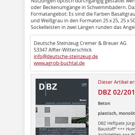
Nutzungen optisch durchgängig gestaltet wer
oder Becken­umgänge in Schwimmbädern. Da
Formatangebot: Es sind die Farben Basaltgra
und Weißgrau in den Formaten 25 x 25, 25 x 50,
Sockelleisten in zwei Längen runden das Ange
Deutsche Steinzeug Cremer & Breuer AG
53347 Alfter-Witterschlick
info@deutsche-steinzeug.de
www.agrob-buchtal.de
Dieser Artikel er
DBZ 02/20
Beton
plastisch, monoli
DBZ Heftpate Jürg
Baustoff“ +++ Hum
Architekten +++ W