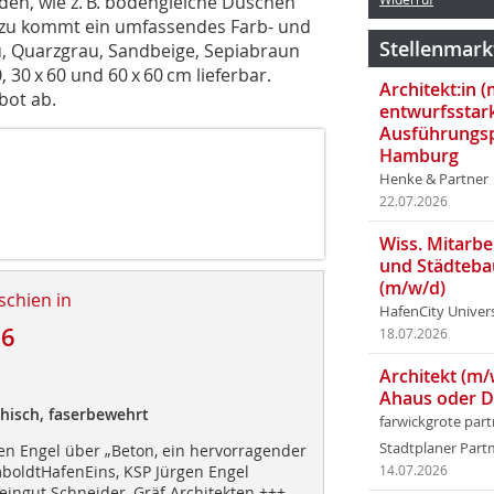
den, wie z. B. bodengleiche Duschen
zu kommt ein umfassendes Farb- und
Stellenmark
u, Quarzgrau, Sandbeige, Sepiabraun
 30 x 60 und 60 x 60 cm lieferbar.
Architekt:in 
bot ab.
entwurfsstar
Ausführungsp
Hamburg
Henke & Partner
22.07.2026
Wiss. Mitarbei
und Städteba
(m/w/d)
schien in
HafenCity Univer
16
18.07.2026
Architekt (m/
Ahaus oder 
thisch, faserbewehrt
farwickgrote par
Stadtplaner Par
en Engel über „Beton, ein hervorragender
boldtHafenEins, KSP Jürgen Engel
14.07.2026
eingut Schneider, Gräf Architekten +++