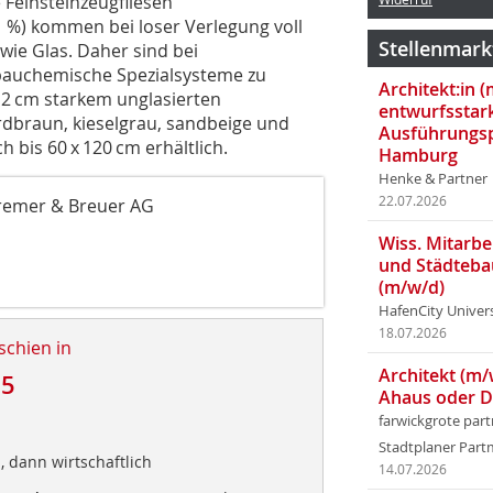
 Feinsteinzeugfliesen
 %) kommen bei loser Verlegung voll
Stellenmark
 wie Glas. Daher sind bei
 bauchemische Spezialsysteme zu
Architekt:in 
 2 cm starkem unglasierten
entwurfsstar
erdbraun, kieselgrau, sandbeige und
Ausführungsp
h bis 60 x 120 cm erhältlich.
Hamburg
Henke & Partner
22.07.2026
remer & Breuer AG
Wiss. Mitarbei
und Städteba
(m/w/d)
HafenCity Univer
18.07.2026
schien in
Architekt (m/
15
Ahaus oder 
farwickgrote par
Stadtplaner Par
, dann wirtschaftlich
14.07.2026