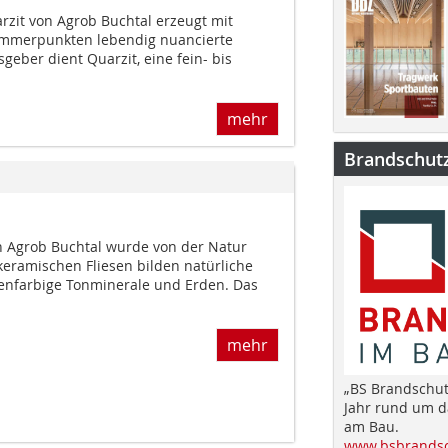
arzit von Agrob Buchtal erzeugt mit
immerpunkten lebendig nuancierte
eber dient Quarzit, eine fein- bis
mehr
Brandschut
on Agrob Buchtal wurde von der Natur
 keramischen Fliesen bilden natürliche
denfarbige Tonminerale und Erden. Das
mehr
„BS Brandschut
Jahr rund um 
am Bau.
www.bsbrandsc