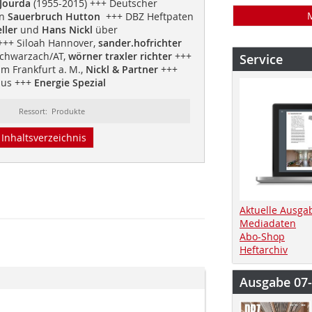
 Jourda
(1955-2015) +++ Deutscher
an
Sauerbruch Hutton
+++ DBZ Heftpaten
ller
und
Hans Nickl
über
++ Siloah Hannover,
sander.hofrichter
Schwarzach/AT,
wörner traxler richter
+++
Service
um Frankfurt a. M.,
Nickl & Partner
+++
aus +++
Energie Spezial
Ressort: Produkte
Inhaltsverzeichnis
Aktuelle Ausga
Mediadaten
Abo-Shop
Heftarchiv
Ausgabe 07