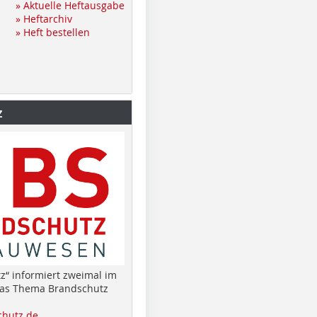
» Aktuelle Heftausgabe
» Heftarchiv
» Heft bestellen
z
z“ informiert zweimal im
das Thema Brandschutz
hutz.de