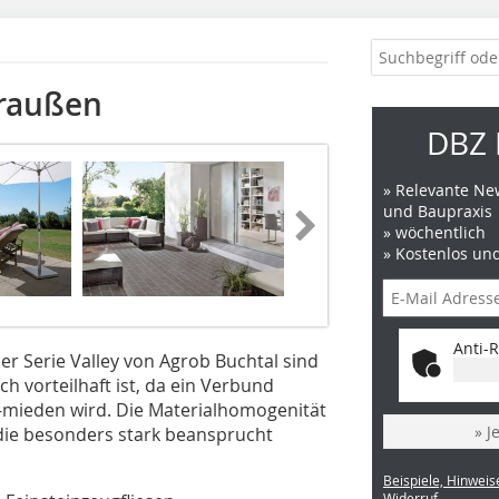
draußen
DBZ 
» Relevante New
und Baupraxis
» wöchentlich
» Kostenlos un
Anti-R
r Serie Valley von Agrob Buchtal sind
ch vorteilhaft ist, da ein Verbund
­-mieden wird. Die Materialhomogenität
» J
, die besonders stark beansprucht
Beispiele, Hinweis
Widerruf