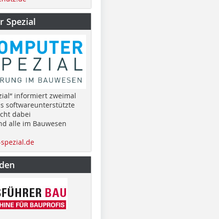
 Spezial
ial“ informiert zweimal
as softwareunterstützte
cht dabei
nd alle im Bauwesen
spezial.de
nden