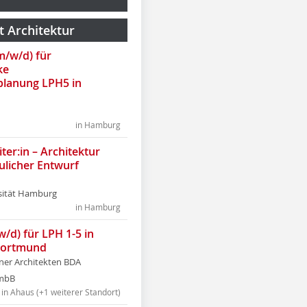
t Architektur
(m/w/d) für
ke
lanung LPH5 in
in Hamburg
ter:in – Architektur
ulicher Entwurf
sität Hamburg
in Hamburg
w/d) für LPH 1-5 in
Dortmund
tner Architekten BDA
tmbB
in Ahaus (+1 weiterer Standort)