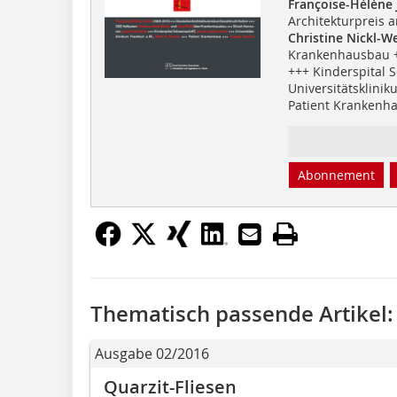
Françoise-Hélène
Architekturpreis 
Christine Nickl-We
Krankenhausbau +
+++ Kinderspital 
Universitäts­klinik
Patient Krankenh
Abonnement
Thematisch passende Artikel:
Ausgabe 02/2016
Quarzit-Fliesen