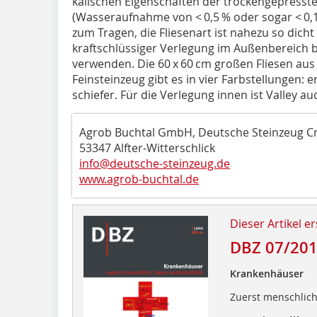
kalischen Eigenschaften der trockengepresste
(Wasseraufnahme von < 0,5 % oder sogar < 0,1
zum Tragen, die Fliesenart ist nahezu so dicht
kraftschlüssiger Verlegung im Außenbereich
verwenden. Die 60 x 60 cm großen Fliesen aus
Feinsteinzeug gibt es in vier Farbstellungen: 
schiefer. Für die Verlegung innen ist Valley auc
Agrob Buchtal GmbH, Deutsche Steinzeug C
53347 Alfter-Witterschlick
info@deutsche-steinzeug.de
www.agrob-buchtal.de
Dieser Artikel er
DBZ 07/20
Krankenhäuser
Zuerst menschlich