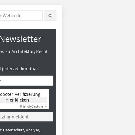
Newsletter
s zu Architektur, Recht
d jederzeit kündbar
oboter-Verifizierung
Hier klicken
Friendly
Captcha ⇗
etzt anmelden!
e: Datenschutz, Analyse,