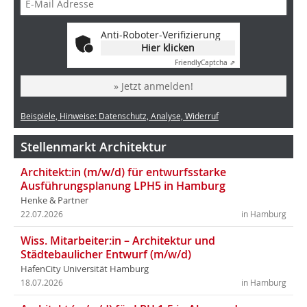
Anti-Roboter-Verifizierung
Hier klicken
Friendly
Captcha ⇗
» Jetzt anmelden!
Beispiele, Hinweise: Datenschutz, Analyse, Widerruf
Stellenmarkt Architektur
Architekt:in (m/w/d) für entwurfsstarke
Ausführungsplanung LPH5 in Hamburg
Henke & Partner
22.07.2026
in Hamburg
Wiss. Mitarbeiter:in – Architektur und
Städtebaulicher Entwurf (m/w/d)
HafenCity Universität Hamburg
18.07.2026
in Hamburg