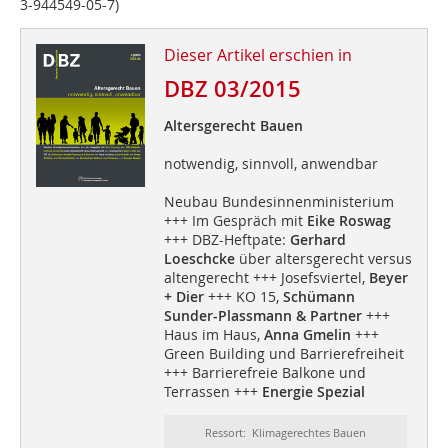
3-944549-05-7)
Dieser Artikel erschien in
DBZ 03/2015
Altersgerecht Bauen
notwendig, sinnvoll, anwendbar
Neubau Bundesinnenministerium
+++ Im Gespräch mit
Eike Roswag
+++ DBZ-Heftpate:
Gerhard
Loeschcke
über altersgerecht versus
altengerecht +++ Josefsviertel,
Beyer
+ Dier
+++ KO 15,
Schümann
Sunder-Plassmann & Partner
+++
Haus im Haus,
Anna Gmelin
+++
Green Building und Barrierefreiheit
+++ Barrierefreie Balkone und
Terrassen +++
Energie Spezial
Ressort: Klimagerechtes Bauen