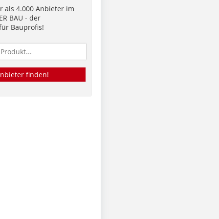
 als 4.000 Anbieter im
R BAU - der
ür Bauprofis!
nbieter finden!