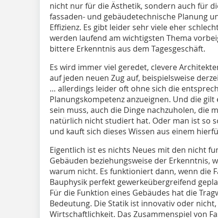
nicht nur für die Ästhetik, sondern auch für di
fassaden- und gebäudetechnische Planung un
Effizienz. Es gibt leider sehr viele eher schle
werden laufend am wichtigsten Thema vorbeige
bittere Erkenntnis aus dem Tagesgeschäft.
Es wird immer viel geredet, clevere Architekt
auf jeden neuen Zug auf, beispielsweise derzei
… allerdings leider oft ohne sich die entspr
Planungskompetenz anzueignen. Und die gilt e
sein muss, auch die Dinge nachzuholen, die m
natürlich nicht studiert hat. Oder man ist so
und kauft sich dieses Wissen aus einem hierfür
Eigentlich ist es nichts Neues mit den nicht f
Gebäuden beziehungsweise der Erkenntnis, w
warum nicht. Es funktioniert dann, wenn die 
Bauphysik perfekt gewerkeübergreifend gepla
Für die Funktion eines Gebäudes hat die Tra
Bedeutung. Die Statik ist innovativ oder nicht
Wirtschaftlichkeit. Das Zusammenspiel von 