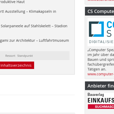
produktive Haut
CS Computer
! Ausstellung – Klimakapseln in
Solarpaneele auf Stahlskelett – Stadion
gami zur Architektur – Luftfahrtmuseum
„Computer Spez
im Jahr über d
Ressort: Standpunkt
Bauen und spri
fachübergreife
Inhaltsverzeichnis
Tätigen an.
www.computer-
Anbieter fi