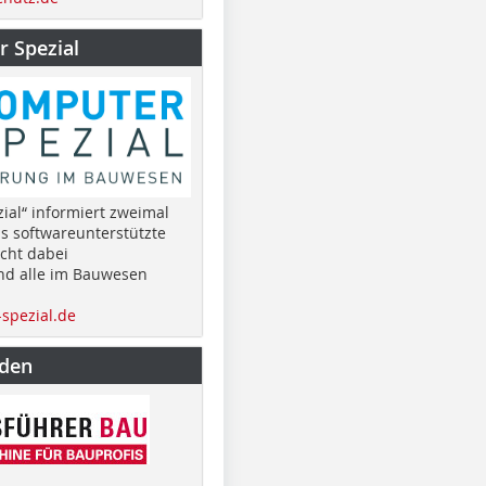
 Spezial
ial“ informiert zweimal
as softwareunterstützte
cht dabei
nd alle im Bauwesen
spezial.de
nden