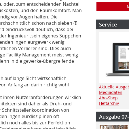
ge, oder, zum entscheidenden Nachteil
luskosten, und den Raumkomfort. Man
dig vor Augen halten. Die
chschnittlich schon nach sieben (!)
Service
d eindrucksvoll deutlich, dass bei
eder Ingenieur „sein eigenes Süppchen
denden Ingenieurgewerk wenig
tlichen Verlierer sind. Dies auch
ige Facility Management meist wenig
 denn in die gewerke-übergreifende
auf lange Sicht wirtschaftlich
von Anfang an darin richtig wohl
Aktuelle Ausga
Mediadaten
mit ihren Nutzeranforderungen wirklich
Abo-Shop
itekten sind daher als Dreh- und
Heftarchiv
 Schnittstellenkoordination von
n Ingenieurdisziplinen oft
Ausgabe 07
lich noch alles bis zur Perfektion
achingenieur kann dabei inhaltlich