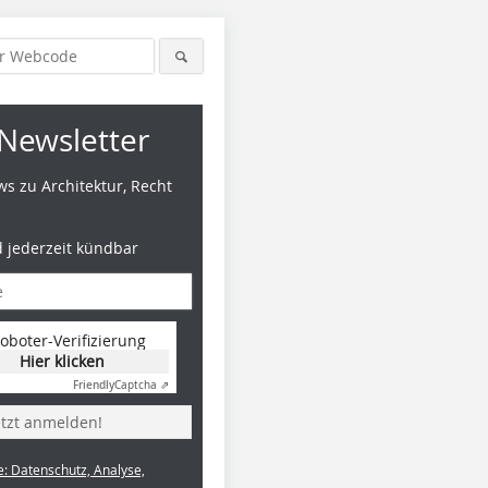
Newsletter
s zu Architektur, Recht
d jederzeit kündbar
oboter-Verifizierung
Hier klicken
Friendly
Captcha ⇗
etzt anmelden!
e: Datenschutz, Analyse,