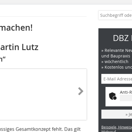
 machen!
DBZ 
Martin Lutz
» Relevante New
und Baupraxis
n“
» wöchentlich
» Kostenlos un
Anti-R
» J
Beispiele, Hinweis
siges Gesamtkonzept fehlt. Das gilt
Widerruf