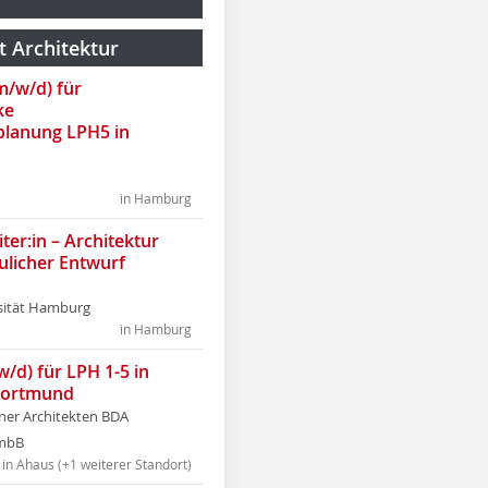
t Architektur
(m/w/d) für
ke
lanung LPH5 in
in Hamburg
ter:in – Architektur
ulicher Entwurf
sität Hamburg
in Hamburg
w/d) für LPH 1-5 in
Dortmund
tner Architekten BDA
tmbB
in Ahaus (+1 weiterer Standort)