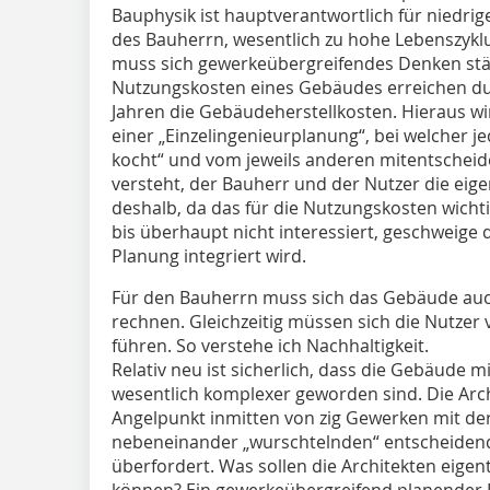
Bauphysik ist hauptverantwortlich für niedri
des Bauherrn, wesentlich zu hohe Lebenszyk
muss sich gewerkeübergreifendes Denken stän
Nutzungskosten eines Gebäudes erreichen dur
Jahren die Gebäudeherstellkosten. Hieraus wir
einer „Einzelingenieurplanung“, bei welcher j
kocht“ und vom jeweils anderen mitentschei
versteht, der Bauherr und der Nutzer die eigen
deshalb, da das für die Nutzungskosten wicht
bis überhaupt nicht interessiert, geschweige
Planung integriert wird.
Für den Bauherrn muss sich das Gebäude auch 
rechnen. Gleichzeitig müssen sich die Nutzer 
führen. So verstehe ich Nachhaltigkeit.
Relativ neu ist sicherlich, dass die Gebäude 
wesentlich komplexer geworden sind. Die Arch
Angelpunkt inmitten von zig Gewerken mit der
nebeneinander „wurschtelnden“ entscheidende
überfordert. Was sollen die Architekten eigent
können? Ein gewerkeübergreifend planender F