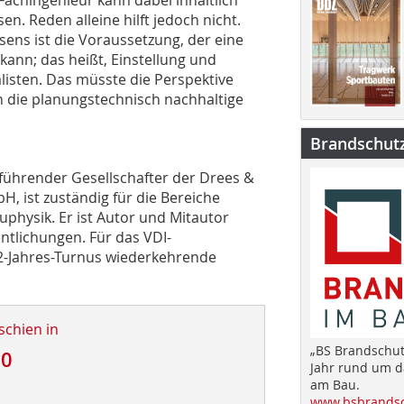
n. Reden alleine hilft jedoch nicht.
ens ist die Voraussetzung, der eine
ann; das heißt, Einstellung und
isten. Das müsste die Perspektive
 in die planungstechnisch nachhaltige
Brandschut
tsführender Gesellschafter der Drees &
 ist zuständig für die Bereiche
physik. Er ist Autor und Mitautor
ntlichungen. Für das VDI-
 2-Jahres-Turnus wiederkehrende
schien in
„BS Brandschut
10
Jahr rund um 
am Bau.
www.bsbrandsc