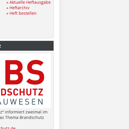
» Aktuelle Heftausgabe
» Heftarchiv
» Heft bestellen
z
z“ informiert zweimal im
das Thema Brandschutz
hutz.de