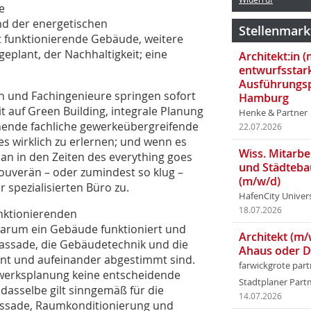
e
d der energetischen
Stellenmark
cht funktionierende Gebäude, weitere
plant, der Nachhaltigkeit; eine
Architekt:in 
entwurfsstar
Ausführungsp
en und Fachingenieure springen sofort
Hamburg
t auf Green Building, integrale Planung
Henke & Partner
echende fachliche gewerkeübergreifende
22.07.2026
s wirklich zu erlernen; und wenn es
Wiss. Mitarbei
an in den Zeiten des everything goes
und Städteba
 souverän – oder zumindest so klug –
(m/w/d)
 spezialisierten Büro zu.
HafenCity Univer
18.07.2026
unktionierenden
arum ein Gebäude funktioniert und
Architekt (m/
Fassade, die Gebäudetechnik und die
Ahaus oder 
nt und aufeinander abgestimmt sind.
farwickgrote par
gwerksplanung keine entscheidende
Stadtplaner Par
, dasselbe gilt sinngemäß für die
14.07.2026
Fassade, Raumkonditionierung und