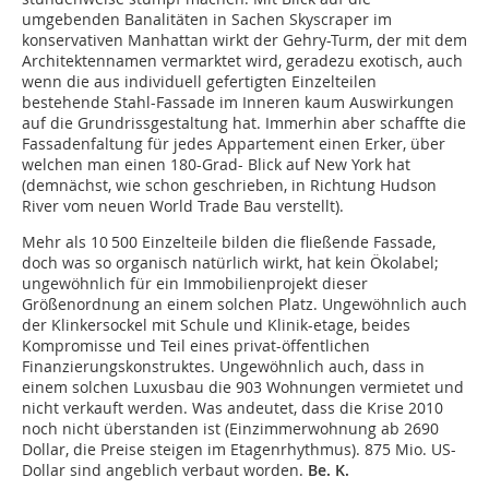
umgebenden Banalitäten in Sachen Skyscraper im
konservativen Manhattan wirkt der Gehry-Turm, der mit dem
Architektennamen vermarktet wird, geradezu exotisch, auch
wenn die aus individuell gefertigten Einzelteilen
bestehende Stahl-Fassade im Inneren kaum Auswirkungen
auf die Grundriss­gestaltung hat. Immerhin aber schaffte die
Fassaden­faltung für jedes Appartement einen Erker, über
welchen man einen 180-Grad- Blick auf New York hat
(demnächst, wie schon geschrieben, in Richtung Hudson
River vom neuen World Trade Bau verstellt).
Mehr als 10 500 Einzelteile bilden die fließende Fassade,
doch was so organisch natür­lich wirkt, hat kein Ökolabel;
ungewöhnlich für ein Immobilienprojekt dieser
Größenordnung an einem solchen Platz. Ungewöhnlich auch
der Klinkersockel mit Schule und Klinik-etage, beides
Kompromisse und Teil eines privat-öffentlichen
Finanzierungskonstruktes. Ungewöhnlich auch, dass in
einem solchen Luxusbau die 903 Wohnungen vermietet und
nicht verkauft werden. Was andeutet, dass die Krise 2010
noch nicht überstanden ist (Einzimmerwohnung ab 2690
Dollar, die Preise steigen im Etagenrhythmus). 875 Mio. US-
Dollar sind angeblich verbaut worden.
Be. K.