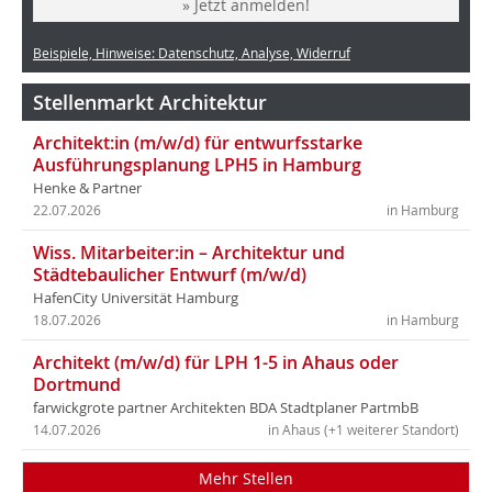
» Jetzt anmelden!
Beispiele, Hinweise: Datenschutz, Analyse, Widerruf
Stellenmarkt Architektur
Architekt:in (m/w/d) für entwurfsstarke
Ausführungsplanung LPH5 in Hamburg
Henke & Partner
22.07.2026
in Hamburg
Wiss. Mitarbeiter:in – Architektur und
Städtebaulicher Entwurf (m/w/d)
HafenCity Universität Hamburg
18.07.2026
in Hamburg
Architekt (m/w/d) für LPH 1-5 in Ahaus oder
Dortmund
farwickgrote partner Architekten BDA Stadtplaner PartmbB
14.07.2026
in Ahaus (+1 weiterer Standort)
Mehr Stellen