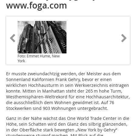
www.foga.com
Foto: Emmet Hume, New
York
Er musste zweiundachtzig werden, der Meister aus dem
Sonnenland Kalifornien Frank Gehry, bevor er einen
wirklichen Hochhaus­turm in sein Werkverzeichnis eintragen
konnte. Mitten in Manhattan steht der 265 m hohe Turm,
Westhemisphären-Weltrekord für eine Hochhaus­architektur,
die ausschließlich dem Wohnen gewidmet ist. Auf 76
Stockwerken sind 903 Wohnungen untergebracht.
Ganz in der Nähe wächst das One World Trade Center in die
Höhe, sein Schatten wird den Glanz des silbrig glänzenden,
in der Ober­fläche stark bewegten „New York by Gehry“
stundenweise stumpf machen. Mit Blick auf die