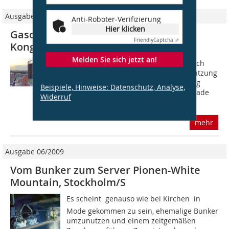
Ausgabe 03/2021
Anti-Roboter-Verifizierung
Hier klicken
Gasometer Schöneberg wird
Friendly
Captcha ⇗
Kongresszentrum
Melden Sie sich jetzt an!
Während in Berlin-Lichterfelde ein noch
junges Denkmal nach seiner Weiternutzung
sucht (s. hier S. 8), ist die Nachnutzung
Beispiele, Hinweise: Datenschutz, Analyse,
eines anderen Denkmals in Berlin gerade
Widerruf
mit Denkmalamt und Denkmalrat...
mehr
Ausgabe 06/2009
Vom Bunker zum Server Pionen-White
Mountain, Stockholm/S
Es scheint  genauso wie bei Kirchen  in
Mode gekommen zu sein, ehemalige Bunker
umzunutzen und einem zeitgemäßen