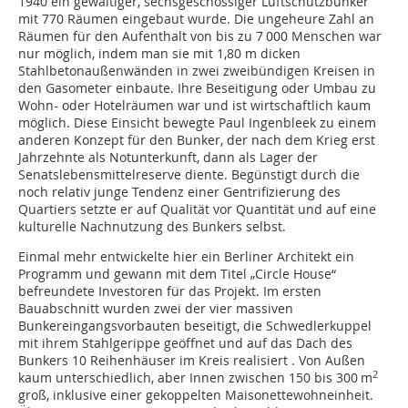
1940 ein gewaltiger, sechsgeschossiger Luftschutzbunker
mit 770 Räumen eingebaut wurde. Die ungeheure Zahl an
Räumen für den Aufenthalt von bis zu 7 000 Menschen war
nur möglich, indem man sie mit 1,80 m dicken
Stahlbetonaußenwänden in zwei zweibündigen Kreisen in
den Gasometer einbaute. Ihre Beseitigung oder Umbau zu
Wohn- oder Hotelräumen war und ist wirtschaftlich kaum
möglich. Diese Einsicht bewegte Paul Ingenbleek zu einem
anderen Konzept für den Bunker, der nach dem Krieg erst
Jahrzehnte als Notunterkunft, dann als Lager der
Senatslebensmittelreserve diente. Begünstigt durch die
noch relativ junge Tendenz einer Gentrifizierung des
Quartiers setzte er auf Qualität vor Quantität und auf eine
kulturelle Nachnutzung des Bunkers selbst.
Einmal mehr entwickelte hier ein Berliner Architekt ein
Programm und gewann mit dem Titel „Circle House“
befreundete Investoren für das Projekt. Im ersten
Bauabschnitt wurden zwei der vier massiven
Bunkereingangsvorbauten beseitigt, die Schwedlerkuppel
mit ihrem Stahlgerippe geöffnet und auf das Dach des
Bunkers 10 Reihenhäuser im Kreis realisiert . Von Außen
2
kaum unterschiedlich, aber Innen zwischen 150 bis 300 m
groß, inklusive einer gekoppelten Maisonettewohneinheit.