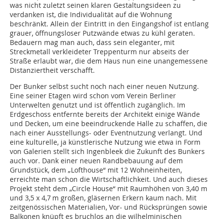
was nicht zuletzt seinen klaren Gestaltungsideen zu
verdanken ist, die Individualität auf die Wohnung
beschränkt. Allein der Eintritt in den Eingangshof ist entlang
grauer, öffnungsloser Putzwände etwas zu kühl geraten.
Bedauern mag man auch, dass sein eleganter, mit
Streckmetall verkleideter Treppenturm nur abseits der
Straße erlaubt war, die dem Haus nun eine unangemessene
Distanziertheit verschafft.
Der Bunker selbst sucht noch nach einer neuen Nutzung.
Eine seiner Etagen wird schon vom Verein Berliner
Unterwelten genutzt und ist öffentlich zugänglich. Im
Erdgeschoss entfernte bereits der Architekt einige Wände
und Decken, um eine beeindruckende Halle zu schaffen, die
nach einer Ausstellungs- oder Eventnutzung verlangt. Und
eine kulturelle, ja künstlerische Nutzung wie etwa in Form
von Galerien stellt sich Ingenbleek die Zukunft des Bunkers
auch vor. Dank einer neuen Randbebauung auf dem
Grundstück, dem „Lofthouse“ mit 12 Wohneinheiten,
erreichte man schon die Wirtschaftlichkeit. Und auch dieses
Projekt steht dem „Circle House“ mit Raumhöhen von 3,40 m
und 3,5 x 4,7 m großen, gläsernen Erkern kaum nach. Mit
zeitgenössischen Materialien, Vor- und Rücksprüngen sowie
Balkonen knüpft es bruchlos an die wilhelminischen