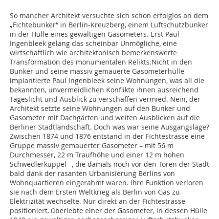
So mancher Architekt versuchte sich schon erfolglos an dem
„Fichtebunker“ in Berlin-Kreuzberg, einem Luftschutzbunker
in der Hülle eines gewaltigen Gasometers. Erst Paul
Ingenbleek gelang das scheinbar Unmögliche, eine
wirtschaftlich wie architektonisch bemerkenswerte
Transformation des monumentalen Relikts.Nicht in den
Bunker und seine massiv gemauerte Gasometerhülle
implantierte Paul Ingenbleek seine Wohnungen, was all die
bekannten, unvermeidlichen Konflikte ihnen ausreichend
Tageslicht und Ausblick zu verschaffen vermied. Nein, der
Architekt setzte seine Wohnungen auf den Bunker und
Gasometer mit Dachgärten und weiten Ausblicken auf die
Berliner Stadtlandschaft. Doch was war seine Ausgangslage?
Zwischen 1874 und 1876 entstand in der Fichtestrasse eine
Gruppe massiv gemauerter Gasometer – mit 56 m
Durchmesser, 22 m Traufhöhe und einer 12 m hohen
Schwedlerkuppel –, die damals noch vor den Toren der Stadt
bald dank der rasanten Urbanisierung Berlins von
Wohnquartieren eingerahmt waren. Ihre Funktion verloren
sie nach dem Ersten Weltkrieg als Berlin von Gas zu
Elektrizität wechselte. Nur direkt an der Fichtestrasse
positioniert, überlebte einer der Gasometer, in dessen Hülle