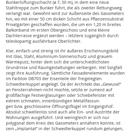
Bunkerlüftungsschacht (ø 7, 50 m), in dem eine neue
Stahltreppe zum Bunker führt, die als zweiter Rettungsweg
verlangt war. Gewohnt wird zur Außenseite des Gasometers
hin, wo mit einer 50 cm dicken Schicht aus Pflanzensubstrat
Privatgärten geschaffen wurden, die um ein 1,20 m breites
Balkonband im ersten Obergeschoss und eine kleine
Dachterrasse ergänzt werden – letztere zugänglich durch
teleskopartig ausfahrbare Oberlichter.
Klar, einfach und streng ist ihr äußeres Erscheinungsbild
mit Glas, Stahl, Aluminium-Sonnenschutz und grauem
Wärmeputz, hinter dem sich die unterschiedlichsten
Grundrisse und Raumgestaltungen verbergen. Viel Sorgfalt
zeigt ihre Ausführung. Sämtliche Fassadenelemente wurden
im Farbton DB703 der Eisenteile der freigelegten
Schwedlerkuppel angelegt. Da der Architekt das „Gewusel“
an Fensterrahmen nicht mochte, setzte er zumeist auf
großflächige Festverglasungen oder Schiebefenster mit
extrem schmalen, innenbündigen Metallfassun-
gen bzw. geschlossene Öffnungsflügel im Eingangshof.
Absolut schwellenlos sind auch alle Ein- und Austritte der
Wohnungen ausgeführt. Und wenngleich er sich nur
polygonal dem Kreis des Gasometers annähern konnte, ist
sein „Implantat“ in der Schwedlerkuppel rundum gelungen,