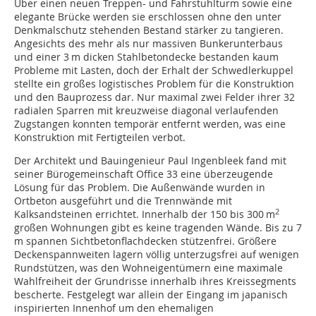
Über einen neuen Treppen- und Fahrstuhlturm sowie eine
elegante Brücke werden sie erschlossen ohne den unter
Denkmalschutz stehenden Bestand stärker zu tangieren.
Angesichts des mehr als nur massiven Bunkerunterbaus
und einer 3 m dicken Stahlbetondecke bestanden kaum
Probleme mit Lasten, doch der Erhalt der Schwedlerkuppel
stellte ein großes logistisches Problem für die Konstruktion
und den Bauprozess dar. Nur maximal zwei Felder ihrer 32
radialen Sparren mit kreuzweise diagonal verlaufenden
Zugstangen konnten temporär entfernt werden, was eine
Konstruktion mit Fertigteilen verbot.
Der Architekt und Bauingenieur Paul Ingenbleek fand mit
seiner Bürogemeinschaft Office 33 eine überzeugende
Lösung für das Problem. Die Außenwände wurden in
Ortbeton ausgeführt und die Trennwände mit
2
Kalksandsteinen errichtet. Innerhalb der 150 bis 300 m
großen Wohnungen gibt es keine tragenden Wände. Bis zu 7
m spannen Sichtbetonflachdecken stützenfrei. Größere
Deckenspannweiten lagern völlig unterzugsfrei auf wenigen
Rundstützen, was den Wohneigentümern eine maximale
Wahlfreiheit der Grundrisse innerhalb ihres Kreissegments
bescherte. Festgelegt war allein der Eingang im japanisch
inspirierten Innenhof um den ehemaligen