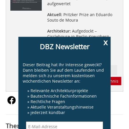
aufgewertet
Aktuell:
Pritzker Prize an Eduardo
Souto de Moura
Architektur:
Aufgedockt –
Circlehouse in Berlin Kreuzberg
x
DBZ Newsletter
BauWerk:
Peter Eisenman,
Kulturzentrum Santiago de
Compostela/E
Dieser Beitrag hat Ihr Interesse geweckt?
Dann bleiben Sie auf dem Laufenden und
Ressort: Architektur
melden sich zu unserem kostenlosen
wöchentlichen Newsletter an:
Abonnement
Inhaltsverzeichnis
» Relevante Architekturprojekte
» Bautechnische Fachinformationen
» Rechtliche Fragen
» Aktuelle Veranstaltungshinweise
» jederzeit kündbar
Thematisch passende Artikel: