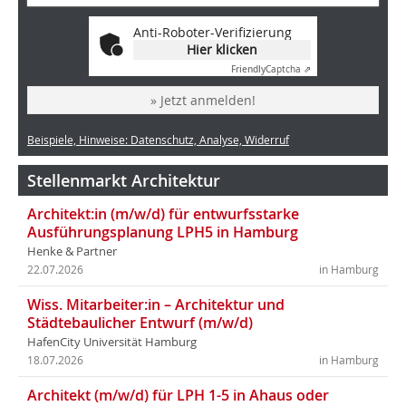
Anti-Roboter-Verifizierung
Hier klicken
Friendly
Captcha ⇗
» Jetzt anmelden!
Beispiele, Hinweise: Datenschutz, Analyse, Widerruf
Stellenmarkt Architektur
Architekt:in (m/w/d) für entwurfsstarke
Ausführungsplanung LPH5 in Hamburg
Henke & Partner
22.07.2026
in Hamburg
Wiss. Mitarbeiter:in – Architektur und
Städtebaulicher Entwurf (m/w/d)
HafenCity Universität Hamburg
18.07.2026
in Hamburg
Architekt (m/w/d) für LPH 1-5 in Ahaus oder