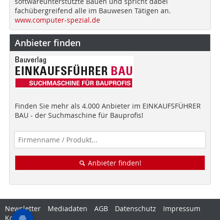
softwareunterstützte Bauen und spricht dabei
fachübergreifend alle im Bauwesen Tätigen an.
www.computer-spezial.de
Anbieter finden
Finden Sie mehr als 4.000 Anbieter im EINKAUFSFÜHRER
BAU - der Suchmaschine für Bauprofis!
Anbieter finden!
Newsletter
Mediadaten
AGB
Datenschutz
Impressum
Kontakt