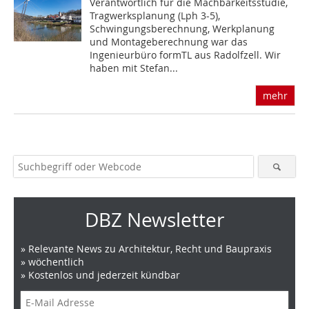
Verantwortlich für die Machbarkeitsstudie,
Tragwerksplanung (Lph 3-5),
Schwingungsberechnung, Werkplanung
und Montageberechnung war das
Ingenieurbüro formTL aus Radolfzell. Wir
haben mit Stefan...
mehr
DBZ Newsletter
» Relevante News zu Architektur, Recht und Baupraxis
» wöchentlich
» Kostenlos und jederzeit kündbar