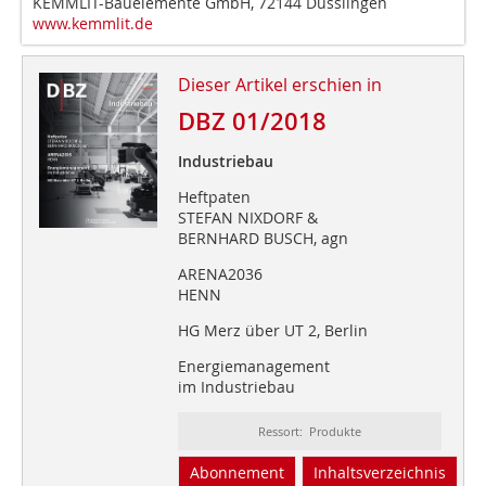
KEMMLIT-Bauelemente GmbH, 72144 Dusslingen
www.kemmlit.de
Dieser Artikel erschien in
DBZ 01/2018
Industriebau
Heftpaten
STEFAN NIXDORF &
BERNHARD BUSCH, agn
ARENA2036
HENN
HG Merz über UT 2, Berlin
Energiemanagement
im Industriebau
Ressort: Produkte
Abonnement
Inhaltsverzeichnis