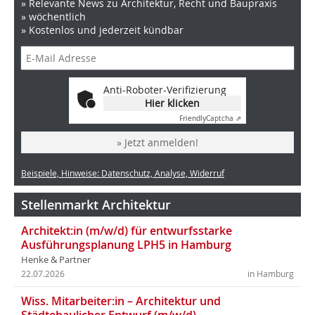
» Relevante News zu Architektur, Recht und Baupraxis
» wöchentlich
» Kostenlos und jederzeit kündbar
Anti-Roboter-Verifizierung
Hier klicken
Friendly
Captcha ⇗
» Jetzt anmelden!
Beispiele, Hinweise: Datenschutz, Analyse, Widerruf
Stellenmarkt Architektur
Architekt:in (m/w/d) für entwurfsstarke
Ausführungsplanung LPH5 in Hamburg
Henke & Partner
22.07.2026
in Hamburg
Wiss. Mitarbeiter:in – Architektur und