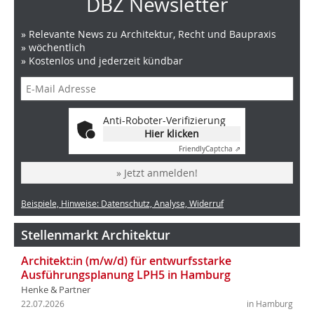
DBZ Newsletter
» Relevante News zu Architektur, Recht und Baupraxis
» wöchentlich
» Kostenlos und jederzeit kündbar
Anti-Roboter-Verifizierung
Hier klicken
Friendly
Captcha ⇗
» Jetzt anmelden!
Beispiele, Hinweise: Datenschutz, Analyse, Widerruf
Stellenmarkt Architektur
Architekt:in (m/w/d) für entwurfsstarke
Ausführungsplanung LPH5 in Hamburg
Henke & Partner
22.07.2026
in Hamburg