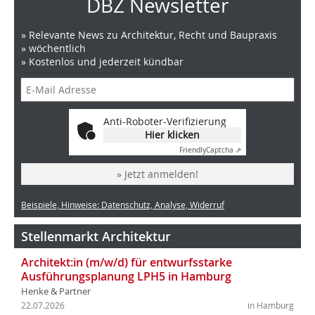
DBZ Newsletter
» Relevante News zu Architektur, Recht und Baupraxis
» wöchentlich
» Kostenlos und jederzeit kündbar
Anti-Roboter-Verifizierung
Hier klicken
Friendly
Captcha ⇗
» Jetzt anmelden!
Beispiele, Hinweise: Datenschutz, Analyse, Widerruf
Stellenmarkt Architektur
Architekt:in (m/w/d) für entwurfsstarke
Ausführungsplanung LPH5 in Hamburg
Henke & Partner
22.07.2026
in Hamburg