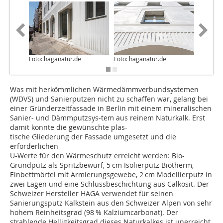
Foto: haganatur.de
Foto: haganatur.de
Foto: ha
Was mit herkömmlichen Wärmedämmverbundsystemen
(WDVS) und Sanierputzen nicht zu schaffen war, gelang bei
einer Gründerzeitfassade in Berlin mit einem mineralischen
Sanier- und Dämmputzsys-tem aus reinem Naturkalk. Erst
damit konnte die gewünschte plas-
tische Gliederung der Fassade umgesetzt und die
erforderlichen
U-Werte für den Wärmeschutz erreicht werden: Bio-
Grundputz als Spritzbewurf, 5 cm Isolierputz Biotherm,
Einbettmörtel mit Armierungsgewebe, 2 cm Modellierputz in
zwei Lagen und eine Schlussbeschichtung aus Calkosit. Der
Schweizer Hersteller HAGA verwendet für seinen
Sanierungsputz Kalkstein aus den Schweizer Alpen von sehr
hohem Reinheitsgrad (98 % Kalziumcarbonat). Der
strahlende Helligkeitsgrad dieses Naturkalkes ist unerreicht.