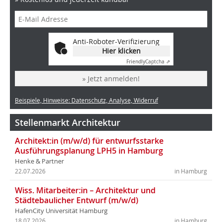
Anti-Roboter-Verifizierung
Hier klicken
Friendly
Captcha ⇗
» Jetzt anmelden!
Beispiele, Hinweise: Datenschutz, Analyse, Widerruf
Stellenmarkt Architektur
Architekt:in (m/w/d) für entwurfsstarke
Ausführungsplanung LPH5 in Hamburg
Henke & Partner
22.07.2026
in Hamburg
Wiss. Mitarbeiter:in – Architektur und
Städtebaulicher Entwurf (m/w/d)
HafenCity Universität Hamburg
18.07.2026
in Hamburg