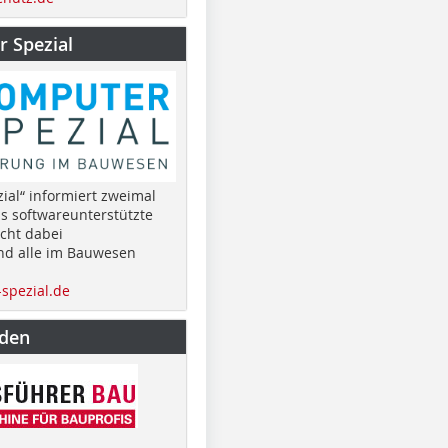
 Spezial
ial“ informiert zweimal
as softwareunterstützte
cht dabei
nd alle im Bauwesen
spezial.de
nden