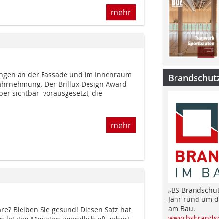
mehr
ngen an der Fassade und im Innenraum
Brandschut
ahrnehmung. Der Brillux Design Award
er sichtbar  vorausgesetzt, die
mehr
„BS Brandschut
Jahr rund um 
am Bau.
re? Bleiben Sie gesund! Diesen Satz hat
www.bsbrandsc
n letzten Monaten unendlich oft gehört.