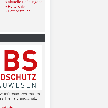
» Aktuelle Heftausgabe
» Heftarchiv
» Heft bestellen
z
z“ informiert zweimal im
das Thema Brandschutz
hutz.de