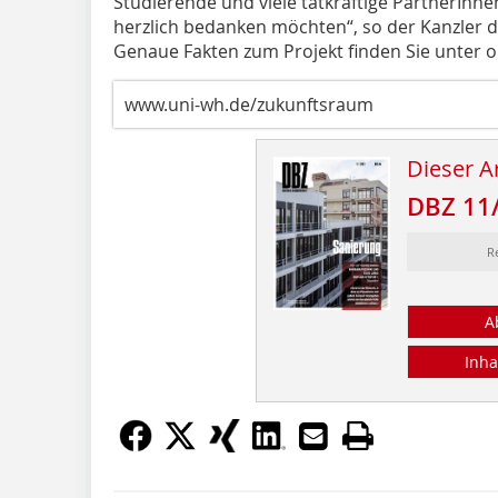
Studierende und viele tatkräftige PartnerInne
herzlich bedanken möchten“, so der Kanzler d
Genaue Fakten zum Projekt finden Sie unter o. 
www.uni-wh.de/zukunftsraum
Dieser Ar
DBZ 11
R
A
Inha