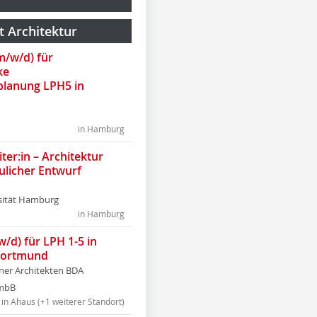
t Architektur
(m/w/d) für
ke
lanung LPH5 in
in Hamburg
ter:in – Architektur
ulicher Entwurf
sität Hamburg
in Hamburg
w/d) für LPH 1-5 in
Dortmund
tner Architekten BDA
tmbB
in Ahaus (+1 weiterer Standort)