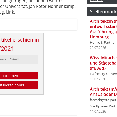
n beigetragen, bei denen wir uns
er Universität, Jan Peter Nonnenkamp.
Stellenmark
g. Link.
Architekt:in 
entwurfsstar
Ausführungsp
Hamburg
tikel erschien in
Henke & Partner
/2021
22.07.2026
Wiss. Mitarbei
essort: Aktuell
und Städteba
(m/w/d)
HafenCity Univer
bonnement
18.07.2026
ltsverzeichnis
Architekt (m/
Ahaus oder 
farwickgrote par
Stadtplaner Par
14.07.2026