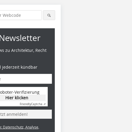
Newsletter
s zu Architektur, Recht
d jederzeit kündbar
oboter-Verifizierung
Hier klicken
Friendly
Captcha ⇗
etzt anmelden!
e: Datenschutz, Analyse,