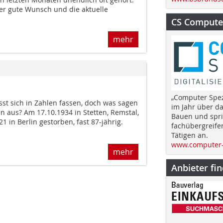
der gute Wunsch und die aktuelle
CS Computer
mehr
„Computer Spez
st sich in Zahlen fassen, doch was sagen
im Jahr über d
 aus? Am 17.10.1934 in Stetten, Remstal,
Bauen und spri
21 in Berlin gestorben, fast 87-jährig.
fachübergreife
Tätigen an.
www.computer-
mehr
Anbieter fi