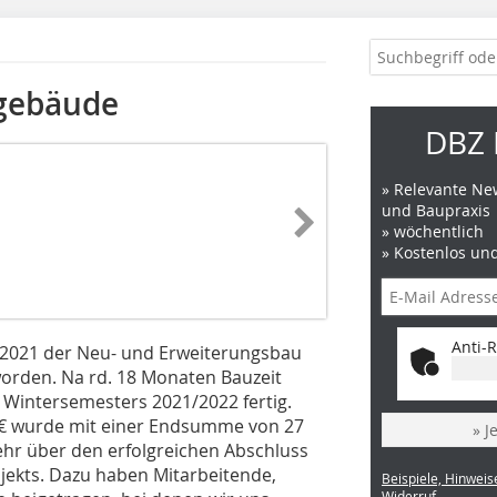
­gebäude
DBZ 
» Relevante New
und Baupraxis
» wöchentlich
» Kostenlos un
Anti-R
0.2021 der Neu- und Erweiterungsbau
worden. Na rd. 18 Monaten Bauzeit
Wintersemesters 2021/2022 fertig.
. € wurde mit einer Endsumme von 27
» J
sehr über den erfolgreichen Abschluss
ojekts. Dazu haben Mitarbeitende,
Beispiele, Hinweis
Widerruf