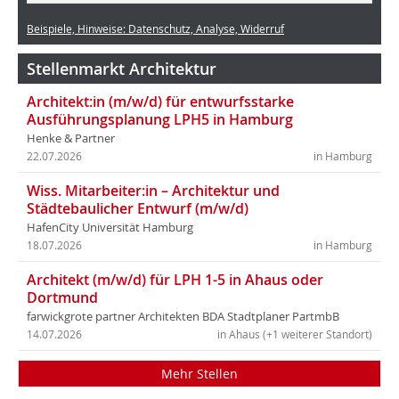
Beispiele, Hinweise: Datenschutz, Analyse, Widerruf
Stellenmarkt Architektur
Architekt:in (m/w/d) für entwurfsstarke
Ausführungsplanung LPH5 in Hamburg
Henke & Partner
22.07.2026
in Hamburg
Wiss. Mitarbeiter:in – Architektur und
Städtebaulicher Entwurf (m/w/d)
HafenCity Universität Hamburg
18.07.2026
in Hamburg
Architekt (m/w/d) für LPH 1-5 in Ahaus oder
Dortmund
farwickgrote partner Architekten BDA Stadtplaner PartmbB
14.07.2026
in Ahaus (+1 weiterer Standort)
Mehr Stellen