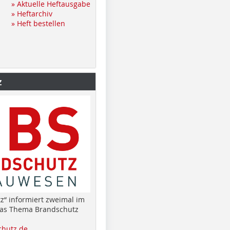
» Aktuelle Heftausgabe
» Heftarchiv
» Heft bestellen
z
z“ informiert zweimal im
das Thema Brandschutz
hutz.de