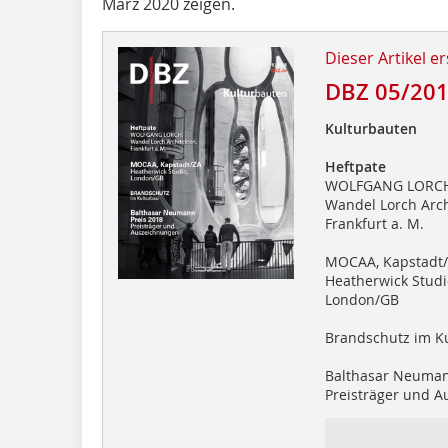
März 2020 zeigen.
Dieser Artikel er
DBZ 05/20
Kulturbauten
Heftpate
WOLFGANG LORCH
Wandel Lorch Arch
Frankfurt a. M.
MOCAA, Kapstadt
Heatherwick Studi
London/GB
Brandschutz im K
Balthasar Neuman
Preisträger und 