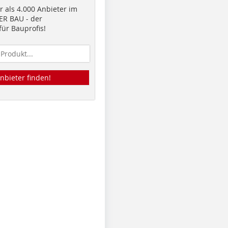
 als 4.000 Anbieter im
R BAU - der
ür Bauprofis!
nbieter finden!