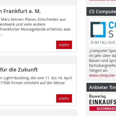
in Frankfurt a. M.
CS Computer
 März können Planer, Entscheider aus
Handwerk und viele andere
Frankfurter Messegelände erfahren, was
..
mehr
„Computer Spez
im Jahr über d
Bauen und spri
fachübergreife
für die Zukunft
Tätigen an.
www.computer-
n Light+Building, die vom 11. bis 16. April
a 1?500 Firmen entsteht auf der Messe
Anbieter fi
mehr