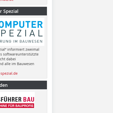
 Spezial
ial“ informiert zweimal
as softwareunterstützte
cht dabei
nd alle im Bauwesen
spezial.de
nden