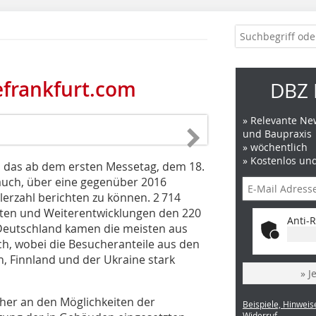
efrankfurt.com
DBZ 
» Relevante New
und Baupraxis
» wöchentlich
» Kostenlos un
nd das ab dem ersten Messetag, dem 18.
 auch, über eine gegenüber 2016
rzahl berichten zu können. 2 714
eiten und Weiterentwicklungen den 220
Anti-R
Deutschland kamen die meisten aus
ch, wobei die Besucheranteile aus den
n, Finnland und der Ukraine stark
» J
cher an den Möglichkeiten der
Beispiele, Hinweis
Widerruf