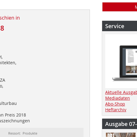
schien in
Service
18
,
itekten,
/ZA
o,
Aktuelle Ausga
Mediadaten
ulturbau
Abo-Shop
Heftarchiv
n Preis 2018
Auszeichnungen
Ausgabe 07
Ressort: Produkte