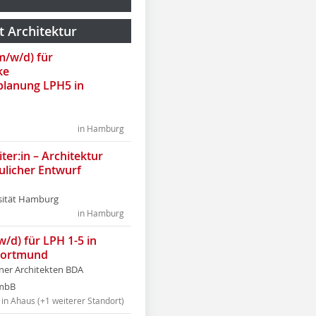
t Architektur
(m/w/d) für
ke
lanung LPH5 in
in Hamburg
ter:in – Architektur
ulicher Entwurf
sität Hamburg
in Hamburg
w/d) für LPH 1-5 in
Dortmund
tner Architekten BDA
tmbB
in Ahaus (+1 weiterer Standort)