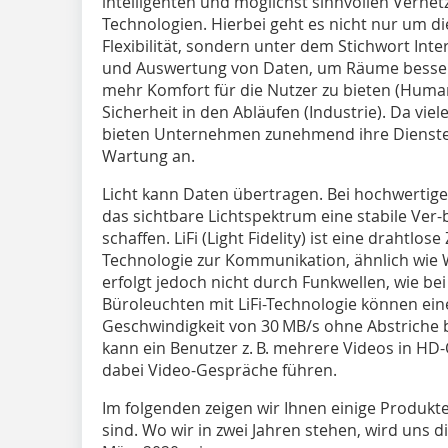
intelligenten und möglichst sinnvollen Verne
Technologien. Hierbei geht es nicht nur um 
Flexibilität, sondern unter dem Stichwort Int
und Auswertung von Daten, um Räume besser
mehr Komfort für die Nutzer zu bieten (Huma
Sicherheit in den Abläufen (Industrie). Da vi
bieten Unternehmen zunehmend ihre Dienste 
Wartung an.
Licht kann Daten übertragen. Bei hochwertigen
das sichtbare Lichtspektrum eine stabile Ver
schaffen. LiFi (Light Fidelity) ist eine drahtl
Technologie zur Kommunikation, ähnlich wie 
erfolgt jedoch nicht durch Funkwellen, wie be
Büroleuchten mit LiFi-Technologie können ei
Geschwindigkeit von 30 MB/s ohne Abstriche be
kann ein Benutzer z. B. mehrere Videos in HD-
dabei Video-Gespräche führen.
Im folgenden zeigen wir Ihnen einige Produkte
sind. Wo wir in zwei Jahren stehen, wird uns di