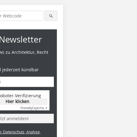
Newsletter
s zu Architektur, Recht
d jederzeit kündbar
oboter-Verifizierung
Hier klicken
Friendly
Captcha ⇗
etzt anmelden!
e: Datenschutz, Analyse,