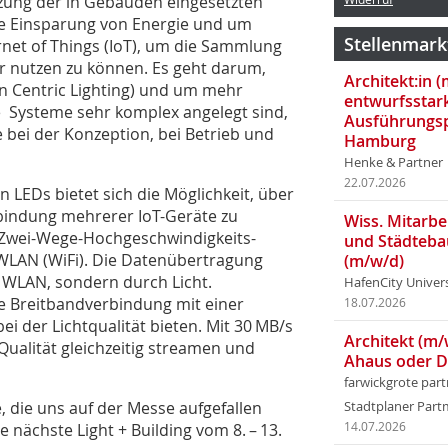
tzung der in Gebäuden eingesetzten
die Einsparung von Energie und um
Stellenmark
ernet of Things (IoT), um die Sammlung
 nutzen zu können. Es geht darum,
Architekt:in 
n Centric Lighting) und um mehr
entwurfsstar
ele Systeme sehr komplex angelegt sind,
Ausführungsp
bei der Konzeption, bei Betrieb und
Hamburg
Henke & Partner
22.07.2026
 LEDs bietet sich die Möglichkeit, über
-bindung mehrerer IoT-Geräte zu
Wiss. Mitarbei
ose Zwei-Wege-Hochgeschwindigkeits-
und Städteba
WLAN (WiFi). Die Datenübertragung
(m/w/d)
i WLAN, sondern durch Licht.
HafenCity Univer
ne Breitbandverbindung mit einer
18.07.2026
i der Lichtqualität bieten. Mit 30 MB/s
Architekt (m/
Qualität gleichzeitig streamen und
Ahaus oder 
farwickgrote par
, die uns auf der Messe aufgefallen
Stadtplaner Par
e nächste Light + Building vom 8. – 13.
14.07.2026