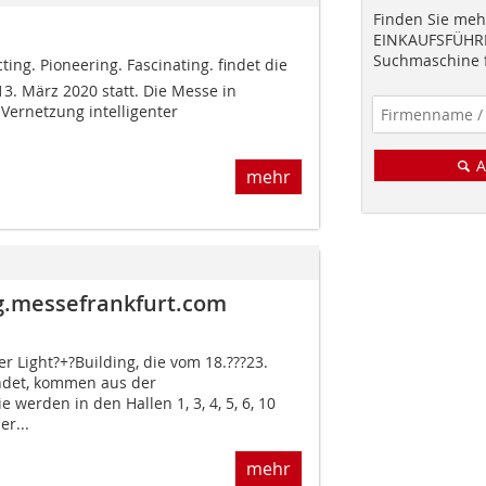
Finden Sie mehr
EINKAUFSFÜHRE
Suchmaschine f
ng. Pioneering. Fascinating. findet die
13. März 2020 statt. Die Messe in
e Vernetzung intelligenter
A
mehr
ng.messefrankfurt.com
er Light?+?Building, die vom 18.???23.
indet, kommen aus der
 werden in den Hallen 1, 3, 4, 5, 6, 10
r...
mehr