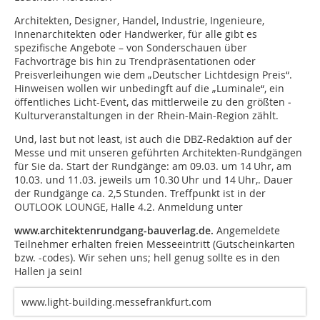
Architekten, Designer, Handel, Industrie, Ingenieure,
Innenarchitekten oder Handwerker, für alle gibt es
spezifische Angebote – von Sonderschauen über
Fachvorträge bis hin zu Trendpräsen­tationen oder
Preisverleihungen wie dem „Deutscher Lichtdesign Preis“.
Hinweisen wollen wir unbedingft auf die „Luminale“, ein
öffentliches Licht-Event, das mittlerweile zu den größten ­
Kulturveranstaltungen in der Rhein-Main-Region zählt.
Und, last but not least, ist auch die DBZ-Redaktion auf der
Messe und mit unseren geführten Architekten-Rundgängen
für Sie da. Start der Rundgänge: am 09.03. um 14 Uhr, am
10.03. und 11.03. jeweils um 10.30 Uhr und 14 Uhr,. Dauer
der Rundgänge ca. 2,5 Stunden. Treffpunkt ist in der
OUTLOOK LOUNGE, Halle 4.2. Anmeldung unter
www.architektenrundgang-bauverlag.de.
Angemeldete
Teilnehmer erhalten freien Messeeintritt (Gutscheinkarten
bzw. -codes). Wir sehen uns; hell genug sollte es in den
Hallen ja sein!
www.light-building.messefrankfurt.com