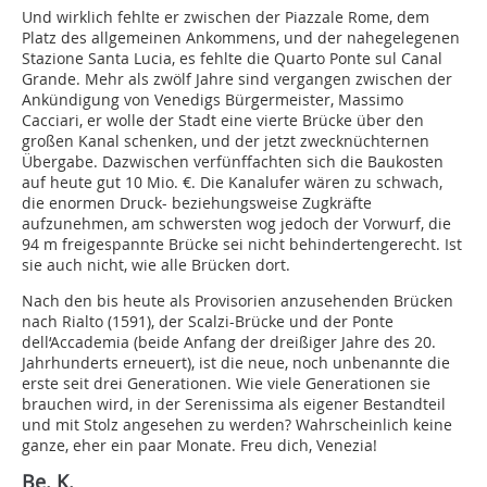
Und wirklich fehlte er zwischen der Piazzale Rome, dem
Platz des allgemeinen Ankommens, und der nahegelegenen
Stazione Santa Lucia, es fehlte die Quarto Ponte sul Canal
Grande. Mehr als zwölf Jahre sind vergangen zwischen der
Ankündigung von Venedigs Bürgermeister, Massimo
Cacciari, er wolle der Stadt eine vierte Brücke über den
großen Kanal schenken, und der jetzt zwecknüchternen
Übergabe. Dazwischen verfünffachten sich die Baukosten
auf heute gut 10 Mio. €. Die Kanalufer wären zu schwach,
die enormen Druck- beziehungsweise Zugkräfte
aufzunehmen, am schwersten wog jedoch der Vorwurf, die
94 m freigespannte Brücke sei nicht behindertengerecht. Ist
sie auch nicht, wie alle Brücken dort.
Nach den bis heute als Provisorien anzusehenden Brücken
nach Rialto (1591), der Scalzi-Brücke und der Ponte
dell‘Accademia (beide Anfang der dreißiger Jahre des 20.
Jahrhunderts erneuert), ist die neue, noch unbenannte die
erste seit drei Generationen. Wie viele Generationen sie
brauchen wird, in der Serenissima als eigener Bestandteil
und mit Stolz angesehen zu werden? Wahrscheinlich keine
ganze, eher ein paar Monate. Freu dich, Venezia!
Be. K.