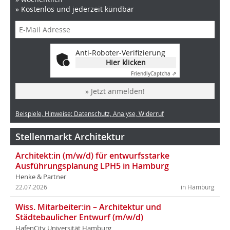
» Kostenlos und jederzeit kündbar
Anti-Roboter-Verifizierung
Hier klicken
Friendly
Captcha ⇗
» Jetzt anmelden!
Beispiele, Hinweise: Datenschutz, Analyse, Widerruf
Stellenmarkt Architektur
Architekt:in (m/w/d) für entwurfsstarke
Ausführungsplanung LPH5 in Hamburg
Henke & Partner
22.07.2026
in Hamburg
Wiss. Mitarbeiter:in – Architektur und
Städtebaulicher Entwurf (m/w/d)
HafenCity Universität Hamburg