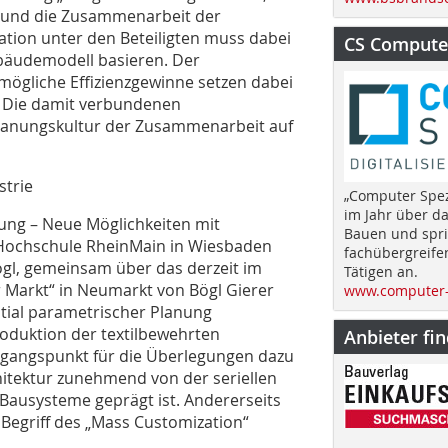
e und die Zusammenarbeit der
tion unter den Betei­ligten muss dabei
CS Computer
ebäudemodell basieren. Der
ögliche Effizienzgewinne setzen dabei
s. Die damit verbundenen
anungskul­tur der Zusammenarbeit auf
strie
„Computer Spez
im Jahr über d
ung – Neue Möglichkeiten mit
Bauen und spri
, Hochschule RheinMain in Wiesbaden
fachübergreife
gl, gemeinsam über das derzeit im
Tätigen an.
r Markt“ in Neumarkt von Bögl Gierer
www.computer-
tial parametrischer Planung
oduktion der textil­bewehrten
Anbieter fi
Ausgangspunkt für die Überlegungen dazu
chitektur zunehmend von der seriellen
Bausysteme geprägt ist. Andererseits
Begriff des „Mass Customization“