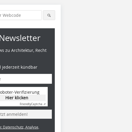
Newsletter
s zu Architektur, Recht
d jederzeit kündbar
oboter-Verifizierung
Hier klicken
Friendly
Captcha ⇗
etzt anmelden!
e: Datenschutz, Analyse,