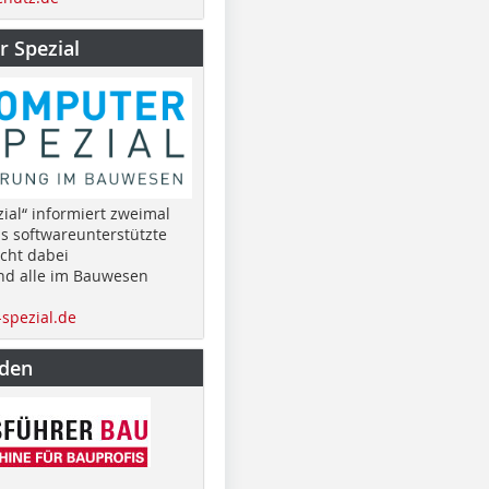
 Spezial
ial“ informiert zweimal
as softwareunterstützte
cht dabei
nd alle im Bauwesen
spezial.de
nden