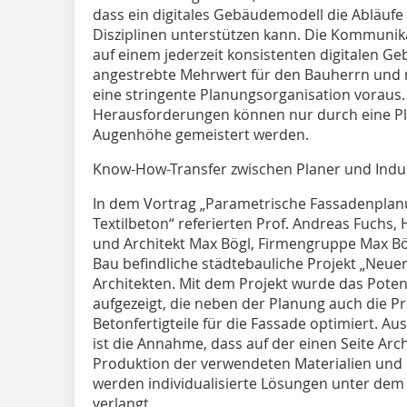
dass ein digitales Gebäudemodell die Abläuf
Disziplinen unterstützen kann. Die Kommunika
auf einem jederzeit konsistenten digitalen G
angestrebte Mehrwert für den Bauherrn und m
eine stringente Planungsorganisation vo­rau
Herausforderungen können nur durch eine Pl
Augenhöhe gemeistert wer­den.
Know-How-Transfer zwischen Planer und ­Indu
In dem Vortrag „Parametrische Fassadenplan
Textilbeton“ referierten Prof. Andreas Fuchs
und Architekt Max Bögl, Firmengruppe Max Bö
Bau befindliche städtebauliche Projekt „Neue
Architekten. Mit dem Projekt wurde das Poten
aufgezeigt, die neben der Planung auch die Pr
Betonfertigteile für die Fassade optimiert. 
ist die Annahme, dass auf der einen Seite Ar
Produktion der verwendeten Materialien und 
werden individualisierte Lösungen unter dem 
verlangt.