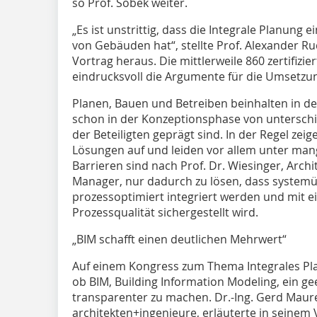
so Prof. Sobek weiter.
„Es ist unstrittig, dass die Integrale Planung 
von Gebäuden hat“, stellte Prof. Alexan­der R
Vortrag heraus. Die mittlerweile 860 zertifiz
eindrucksvoll die Argumente für die Umsetzun
Planen, Bauen und Betreiben beinhalten in der
schon in der Konzeptionsphase von untersch
der Beteiligten geprägt sind. In der Regel ze
Lösungen auf und leiden vor allem unter ma
Barrieren sind nach Prof. Dr. Wiesinger, Archit
Manager, nur dadurch zu ­lösen, dass systemüb
prozessoptimiert integriert werden und mit e
Prozessqualität sichergestellt wird.
„BIM schafft einen deutlichen Mehrwert“
Auf einem Kongress zum Thema Integrales Pla
ob BIM, Building Information Modeling, ein g
transparenter zu machen. Dr.-Ing. Gerd Maur
architekten+ingenieure, erläuterte in seinem V