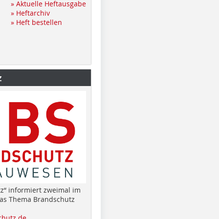
» Aktuelle Heftausgabe
» Heftarchiv
» Heft bestellen
z
z“ informiert zweimal im
das Thema Brandschutz
hutz.de