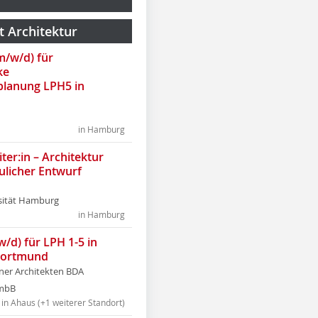
t Architektur
(m/w/d) für
ke
lanung LPH5 in
in Hamburg
ter:in – Architektur
ulicher Entwurf
sität Hamburg
in Hamburg
w/d) für LPH 1-5 in
Dortmund
tner Architekten BDA
tmbB
in Ahaus (+1 weiterer Standort)