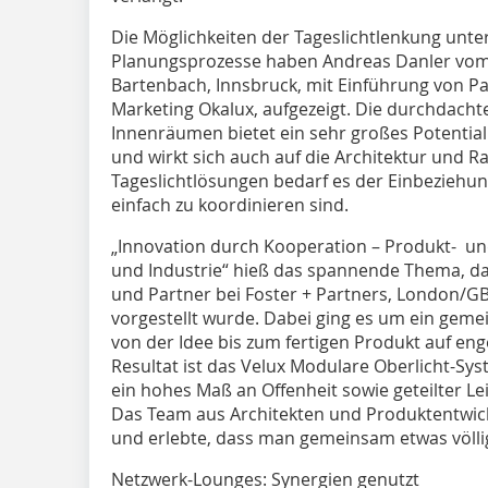
Die Möglichkeiten der Tageslichtlenkung unter
Planungsprozesse haben Andreas Danler vom 
Bartenbach, Innsbruck, mit Einführung von Pa
Marketing Okalux, aufgezeigt. Die durchdacht
Innenräumen bietet ein sehr großes Potential 
und wirkt sich auch auf die Architektur und Ra
Tageslichtlösungen bedarf es der Einbeziehun
einfach zu koordinieren sind.
„Innovation durch Kooperation – Produkt- u
und Industrie“ hieß das spannende Thema, das
und Partner bei Foster + Partners, London/GB,
vorgestellt wurde. Dabei ging es um ein gem
von der Idee bis zum fertigen Produkt auf en
Resultat ist das Velux Modulare Oberlicht-Sys
ein hohes Maß an Offenheit sowie ­geteilter Lei
Das Team aus Architekten und Produktentwic
und erlebte, dass man gemeinsam etwas völli
Netzwerk-Lounges: Synergien genutzt