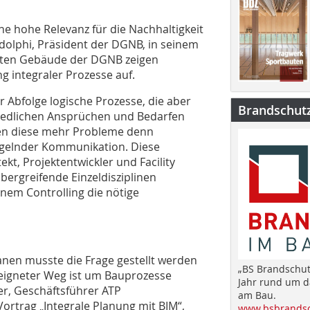
eine hohe Relevanz für die Nachhaltigkeit
udolphi, Präsident der DGNB, in seinem
ierten Gebäude der DGNB zeigen
g integraler Prozesse auf.
 Abfolge logische Prozesse, die aber
Brandschut
iedlichen Ansprüchen und Bedarfen
igen diese mehr Probleme denn
ngelnder Kommunikation. Diese
ekt, Projektentwickler und Facility
ergreifende Einzeldis­ziplinen
inem Controlling die nötige
nen musste die Frage gestellt werden
„BS Brandschut
eeigneter Weg ist um Bauprozesse
Jahr rund um 
er, Geschäftsführer ATP
am Bau.
ortrag „Integrale ­Planung mit BIM“,
www.bsbrandsc