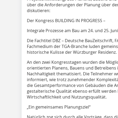
über die Anforderungen der Planung über de
diskutieren:
Der Kongress BUILDING IN PROGRESS –
Integrale Prozesse am Bau am 24. und 25. Jun
Die Fachtitel DBZ – Deutsche BauZeitschrift
Fachmedium der TGA-Branche ­luden ­gemeinsa
historische Kulisse der Würzburger Residenz.
An den zwei Kongresstagen wurden die Möglic
orientierten Planens, Bauens und Betreibens
Nachhaltigkeit thematisiert. Die Teilnehmer 
informiert, wie trotz zunehmender Komplexit
die Gesamtperformance von Gebäuden die An
gestalterische Qualität ebenso erfüllt werden 
Wirtschaftlichkeit und Nutzungsqualität.
„Ein gemeinsames Planungsziel“
Natürlich zog sich durch alle Vorträge, dass d