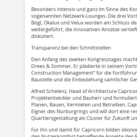
Besonders intensiv und ganz im Sinne des Kon
sogenannten Netzwerk-Lounges. Die drei Vor
Bögl, Okalux und Velux wurden am Schluss de
weitergeführt, die innovativen Ansätze verti
diskutiert.
Transparenz bei den Schnittstellen
Den Anfang des zweiten Kongresstages machte
Drees & Sommer. Er plädierte in seinem Vor
Construction Management“ für die Fortführun
Baustelle und die Einbeziehung sämtlicher G
Alfred Schelenz, Head of Architecture Capric
Projektentwickler und Bauherr und formuliert
Planen, Bauen, Vermieten und Betreiben. Cap
Eigner des Nürburgrings und will dort eine 
Quartiersgestaltung als Cluster für Zukunft u
Für ihn und damit für Capricorn bilden ökono
den Nutzerkomfort betreffende Aspekte den