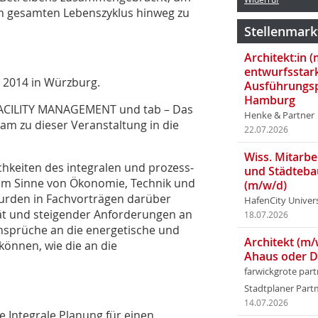
n gesamten Lebenszyklus hinweg zu
Stellenmark
Architekt:in 
entwurfsstar
i 2014 in Würzburg.
Ausführungsp
Hamburg
, FACILITY MANAGEMENT und tab – Das
Henke & Partner
m zu dieser Veranstaltung in die
22.07.2026
Wiss. Mitarbei
hkeiten des integralen und prozess­
und Städteba
 im Sinne von Ökonomie, Technik und
(m/w/d)
wurden in Fachvorträgen darüber
HafenCity Univer
ät und steigen­der Anforderungen an
18.07.2026
sprüche an die energetische und
Architekt (m/
können, wie die an die
Ahaus oder 
farwickgrote par
Stadtplaner Par
14.07.2026
ie Integrale Planung für einen