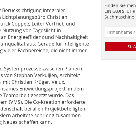
Finden Sie mehr
 Berücksichtigung integraler
EINKAUFSFÜHRE
Lichtplanungsbüro Christian
Suchmaschine f
trick Coppée, Leiter Vertrieb und
e Nutzung von Tageslicht in
an Energieeffizienz und Nachhaltigkeit
umqualität aus. Gerade für intelligente
A
g vieler Fachbereiche, die nicht immer
nd Systemprozesse zwischen Planern
 von Stephan Verkuijlen, Architekt
 mit Christian Krüger, Velux,
einsames Entwicklungsprojekt, in dem
ge Teamarbeit gesetzt wurde. Das
tem (VMS). Die Co-Kreation erforderte
denschaft bei allen Projektbeteiligten.
klern arbeitete sehr eng zusammen
g Neues schaffen kann.