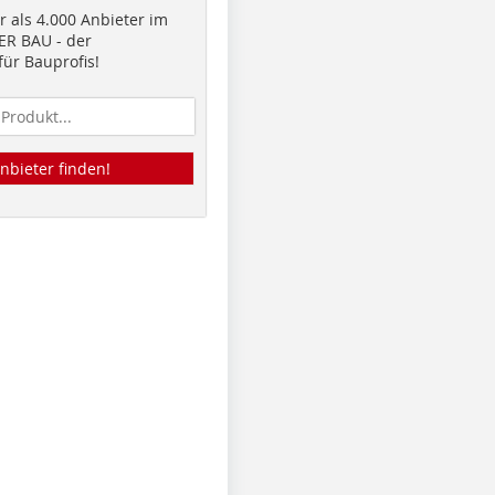
 als 4.000 Anbieter im
R BAU - der
ür Bauprofis!
nbieter finden!