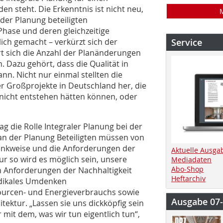
n steht. Die Erkenntnis ist nicht neu,
 der Planung beteiligten
Phase und deren gleichzeitige
ch gemacht – verkürzt sich der
Service
t sich die Anzahl der Planänderungen
. Dazu gehört, dass die Qualität in
n. Nicht nur einmal stellten die
r Großprojekte in Deutschland her, die
 nicht entstehen hätten können, oder
ag die Rolle Integraler Planung bei der
an der Planung Beteiligten müssen von
nkweise und die Anforderungen der
Aktuelle Ausga
r so wird es möglich sein, unsere
Mediadaten
Abo-Shop
en Anforderungen der Nachhaltigkeit
Heftarchiv
radikales Umdenken
ourcen- und Energieverbrauchs sowie
Ausgabe 07
tektur. „Lassen sie uns dickköpfig sein
it dem, was wir tun eigentlich tun“,