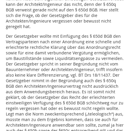
kann der Architekt/Ingenieur das nicht, denn der § 650q
BGB verweist gerade nicht auf den § 650d BGB. Hier stellt
sich die Frage, ob der Gesetzgeber dies für die
Architekten/Ingenieure vergessen oder bewusst nicht
geregelt hat.
Der Gesetzgeber wollte mit Einfügung des § 650d BGB den
Vertragsparteien nach einer Anordnung eine schnelle und
erleichterte rechtliche Klärung über das Anordnungsrecht
sowie für eine damit verbundene Vergütung ermöglichen,
um Baustillstände sowie Liquiditätsengpässe zu vermeiden.
Der Gesetzgeber spricht in seiner Begründung nicht vom
Bauunternehmer oder Architekten/Ingenieur, trifft insofern
also keine klare Differenzierung, vgl. BT Drs 18/11437. Der
Gesetzgeber nimmt in der Begründung auch des § 650q
BGB den Architekten/Ingenieurvertrag nicht ausdrücklich
aus dem Anwendungsbereich heraus. Es ist somit nicht
geklärt, ob der Gesetzgeber das Recht der erleichterten
einstweiligen Verfügung des § 650d BGB schlichtweg nur zu
regeln vergessen hat oder es bewusst nicht regeln wollte.
Legt man die Norm zweckentsprechend („teleologisch“) aus,
müsste man zu dem Ergebnis kommen, dass sie auch für
Architekten/Ingenieure anwendbar sein sollte, zumal ja hier
auch der § 650b sowie der §650c entsprechend gilt und das