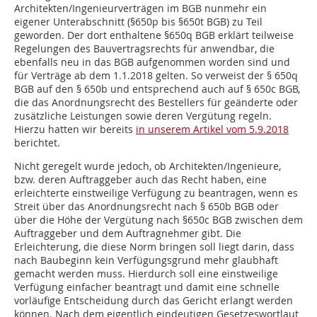
Architekten/Ingenieurverträgen im BGB nunmehr ein
eigener Unterabschnitt (§650p bis §650t BGB) zu Teil
geworden. Der dort enthaltene §650q BGB erklärt teilweise
Regelungen des Bauvertragsrechts für anwendbar, die
ebenfalls neu in das BGB aufgenommen worden sind und
für Verträge ab dem 1.1.2018 gelten. So verweist der § 650q
BGB auf den § 650b und entsprechend auch auf § 650c BGB,
die das Anordnungsrecht des Bestellers für geänderte oder
zusätzliche Leistungen sowie deren Vergütung regeln.
Hierzu hatten wir bereits
in unserem Artikel vom 5.9.2018
berichtet.
Nicht geregelt wurde jedoch, ob Architekten/Ingenieure,
bzw. deren Auftraggeber auch das Recht haben, eine
erleichterte einstweilige Verfügung zu beantragen, wenn es
Streit über das Anordnungsrecht nach § 650b BGB oder
über die Höhe der Vergütung nach §650c BGB zwischen dem
Auftraggeber und dem Auftragnehmer gibt. Die
Erleichterung, die diese Norm bringen soll liegt darin, dass
nach Baubeginn kein Verfügungsgrund mehr glaubhaft
gemacht werden muss. Hierdurch soll eine einstweilige
Verfügung einfacher beantragt und damit eine schnelle
vorläufige Entscheidung durch das Gericht erlangt werden
können. Nach dem eigentlich eindeutigen Gesetzeswortlaut