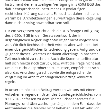
Instrument der einstweiligen Verfügung in § 650d BGB das
dafür entsprechende Instrument zur (vorläufigen)
rechtlichen Klärung darstellt. Es leuchtet daher nicht ein,
warum bei Architekten/Ingenieurverträgen diese Regelung
dann nicht
analog
anwendbar sein soll.
Für ein Vergessen spricht auch die kurzfristige Einfügung
des § 650d BGB in den Gesetzesentwurf, der im
ursprünglichen Regierungsentwurf gar nicht vorgesehen
war. Wirklich Rechtssicherheit wird es aber wohl erst bei
einer obergerichtlichen Entscheidung geben. Aufgrund der
„Jugend“ dieses Gesetzes ist damit allerdings in nächster
Zeit noch nicht zu rechnen. Auch die Kommentarliteratur
hält sich hierzu noch zurück, bzw. wirft die Frage nicht auf.
Um dies nicht ausprobieren zu müssen, empfiehlt es sich
also, das Anordnungsrecht sowie die entsprechende
Vergütung im Architekten/Ingenieurvertrag konkret zu
regeln.
In unserem nächsten Beitrag werden wir uns mit einem
Aufsehen erregenden Urteil des Bundesgerichtshofes vom
8.11.2018 befassen zu dem Thema Schadensersatz für
Planungs- und Überwachungsmängel in dem Fall, dass der
Auftraggeber die Mängel nicht beheben lässt (Abkehr von