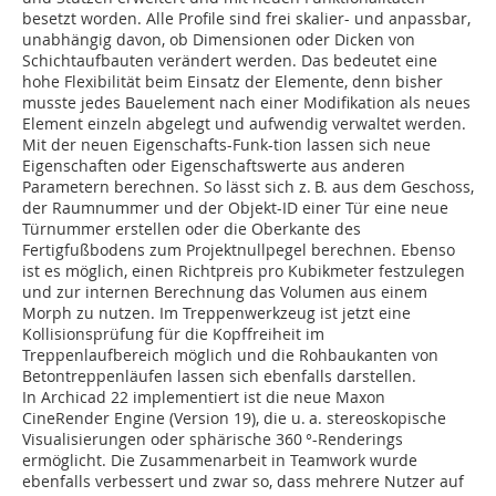
besetzt worden. Alle Profile sind frei skalier- und anpassbar,
unabhängig davon, ob Dimensionen oder Dicken von
Schichtaufbauten verändert werden. Das bedeutet eine
hohe Flexibilität beim Einsatz der Elemente, denn bisher
musste jedes Bauelement nach einer Modifikation als neues
Element einzeln abgelegt und aufwendig verwaltet werden.
Mit der neuen Eigenschafts-Funk-tion lassen sich neue
Eigenschaften oder Eigenschaftswerte aus anderen
Parametern berechnen. So lässt sich z. B. aus dem Geschoss,
der Raumnummer und der Objekt-ID einer Tür eine neue
Türnummer erstellen oder die Oberkante des
Fertigfußbodens zum Projektnullpegel berechnen. Ebenso
ist es möglich, einen Richtpreis pro Kubikmeter festzulegen
und zur internen Berechnung das Volumen aus einem
Morph zu nutzen. Im Treppenwerkzeug ist jetzt eine
Kollisionsprüfung für die Kopffreiheit im
Treppenlaufbereich möglich und die Rohbaukanten von
Betontreppenläufen lassen sich ebenfalls darstellen.
In Archicad 22 implementiert ist die neue Maxon
CineRender Engine (Version 19), die u. a. stereoskopische
Visualisierungen oder sphärische 360 °-Renderings
ermöglicht. Die Zusammenarbeit in Teamwork wurde
ebenfalls verbessert und zwar so, dass mehrere Nutzer auf