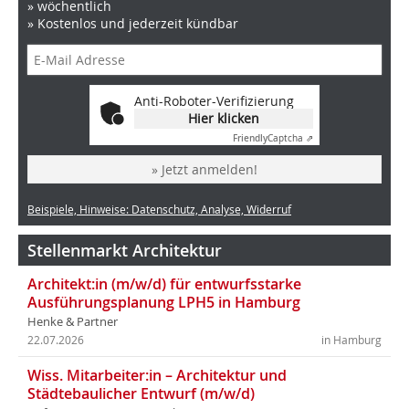
» wöchentlich
» Kostenlos und jederzeit kündbar
Anti-Roboter-Verifizierung
Hier klicken
Friendly
Captcha ⇗
» Jetzt anmelden!
Beispiele, Hinweise: Datenschutz, Analyse, Widerruf
Stellenmarkt Architektur
Architekt:in (m/w/d) für entwurfsstarke
Ausführungsplanung LPH5 in Hamburg
Henke & Partner
22.07.2026
in Hamburg
Wiss. Mitarbeiter:in – Architektur und
Städtebaulicher Entwurf (m/w/d)