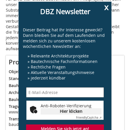
x
unser Büro viele Erfahrungen im Umgang mit historischer
DBZ Newsletter
Substanz sammeln konnte. Wir fühlen uns ermutigt, wann
immer sinnvoll und mit architektonischem Zugewinn
verbunden, die Substanz des Bestands in unsere
Gestaltungsüberlegungen einzubeziehen. Trotzdem bleibt
Dieser Beitrag hat Ihr Interesse geweckt?
die Translozierung eine Ausnahmetechnologie. Es ist in
Dann bleiben Sie auf dem Laufenden und
jedem Falle individuell zu prüfen, ob eine der
melden sich zu unserem kostenlosen
konventionellen Techniken nicht kostengünstiger und
wöchentlichen Newsletter an:
aufwandsärmer zum gewünschten Ergebnis führt.
» Relevante Architekturprojekte
Projektdaten
» Bautechnische Fachinformationen
» Rechtliche Fragen
Objekt:
Wohngebäude Warburgstraße
» Aktuelle Veranstaltungshinweise
» jederzeit kündbar
Standort:
Warburgstraße 35-37, 20354 Hamburg
Bauherr:
Bauplan Nord
Architekt:
BAID, Hamburg, www.baid.de
Bauleitung:
LV Baumanagement, www.lv-ag.com
Anti-Roboter-Verifizierung
Tragwerksplanung & Bauphysik:
Pape & Dingeldein,
Hier klicken
www.pape-dingeldein.de
Friendly
Captcha ⇗
Translozierung:
JaKo Baudenkmalpflege, www.jako-
baudenkmalpflege.de
Melden Sie sich jetzt an!