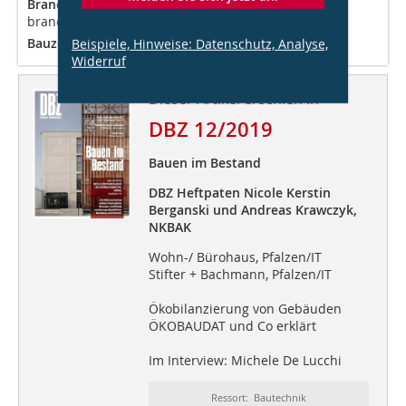
Brandschutz:
IFB Schütte, www.ingenieurbuero-fuer-
brandschutz.de
Bauzeit:
07.2017 – 12.2019
Beispiele, Hinweise: Datenschutz, Analyse,
Widerruf
Dieser Artikel erschien in
DBZ 12/2019
Bauen im Bestand
DBZ Heftpaten Nicole Kerstin
Berganski und Andreas Krawczyk,
NKBAK
Wohn-/ Bürohaus, Pfalzen/IT
Stifter + Bachmann, Pfalzen/IT
Ökobilanzierung von Gebäuden
ÖKOBAUDAT und Co erklärt
Im Interview: Michele De Lucchi
Ressort: Bautechnik