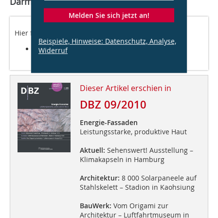
Darmstadt
Melden Sie sich jetzt an!
Hier finden Sie ein pdf des Forschungsberichts:
Beispiele, Hinweise: Datenschutz, Analyse,
Forschungsbericht Innendämmung und
Widerruf
Wandfeuchte, Passivhaus Institut, Darmstadt
Dieser Artikel erschien in
DBZ 09/2010
Energie-Fassaden
Leistungsstarke, produktive Haut
Aktuell:
Sehenswert! Ausstellung –
Klimakapseln in Hamburg
Architektur:
8 000 Solarpaneele auf
Stahlskelett – Stadion in Kaohsiung
BauWerk:
Vom Origami zur
Architektur – Luftfahrtmuseum in