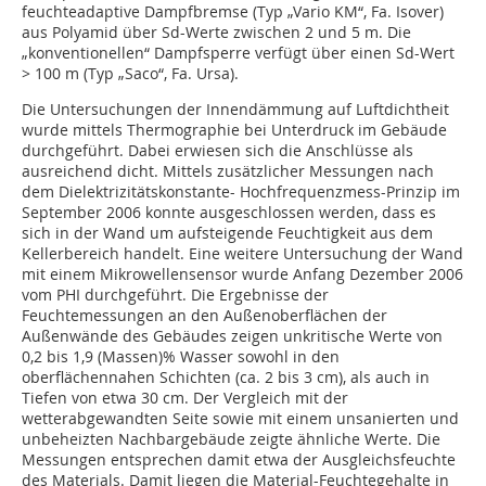
feuchteadaptive Dampfbremse (Typ „Vario KM“, Fa. Isover)
aus Polyamid über Sd-Werte zwischen 2 und 5 m. Die
„konventionellen“ Dampfsperre verfügt über einen Sd-Wert
> 100 m (Typ „Saco“, Fa. Ursa).
Die Untersuchungen der Innendämmung auf Luftdichtheit
wurde mittels Thermographie bei Unterdruck im Gebäude
durchgeführt. Dabei erwiesen sich die Anschlüsse als
ausreichend dicht. Mittels zusätzlicher Messungen nach
dem Dielektrizitätskonstante- Hochfrequenzmess-Prinzip im
September 2006 konnte ausgeschlossen werden, dass es
sich in der Wand um aufsteigende Feuchtigkeit aus dem
Kellerbereich handelt. Eine weitere Untersuchung der Wand
mit einem Mikrowellensensor wurde Anfang Dezember 2006
vom PHI durchgeführt. Die Ergebnisse der
Feuchtemessungen an den Außenoberflächen der
Außenwände des Gebäudes zeigen unkritische Werte von
0,2 bis 1,9 (Massen)% Wasser sowohl in den
oberflächennahen Schichten (ca. 2 bis 3 cm), als auch in
Tiefen von etwa 30 cm. Der Vergleich mit der
wetterabgewandten Seite sowie mit einem unsanierten und
unbeheizten Nachbargebäude zeigte ähnliche Werte. Die
Messungen entsprechen damit etwa der Ausgleichsfeuchte
des Materials. Damit liegen die Material-Feuchtegehalte in