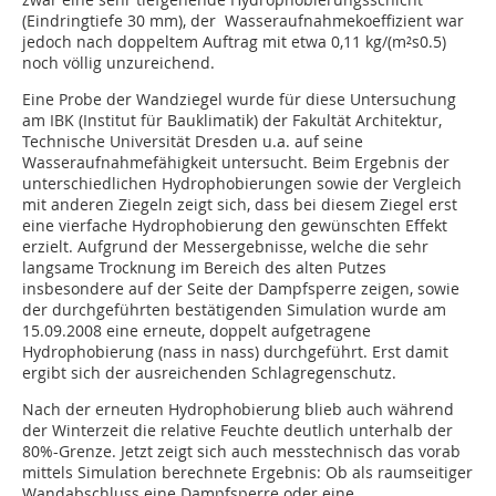
(Eindringtiefe 30 mm), der Wasseraufnahmekoeffizient war
jedoch nach doppeltem Auftrag mit etwa 0,11 kg/(m²s0.5)
noch völlig unzureichend.
Eine Probe der Wandziegel wurde für diese Untersuchung
am IBK (Institut für Bauklimatik) der Fakultät Architektur,
Technische Universität Dresden u.a. auf seine
Wasseraufnahmefähigkeit untersucht. Beim Ergebnis der
unterschiedlichen Hydrophobierungen sowie der Vergleich
mit anderen Ziegeln zeigt sich, dass bei diesem Ziegel erst
eine vierfache Hydrophobierung den gewünschten Effekt
erzielt. Aufgrund der Messergebnisse, welche die sehr
langsame Trocknung im Bereich des alten Putzes
insbesondere auf der Seite der Dampfsperre zeigen, sowie
der durchgeführten bestätigenden Simulation wurde am
15.09.2008 eine erneute, doppelt aufgetragene
Hydrophobierung (nass in nass) durchgeführt. Erst damit
ergibt sich der ausreichenden Schlagregenschutz.
Nach der erneuten Hydrophobierung blieb auch während
der Winterzeit die relative Feuchte deutlich unterhalb der
80%-Grenze. Jetzt zeigt sich auch messtechnisch das vorab
mittels Simulation berechnete Ergebnis: Ob als raumseitiger
Wandabschluss eine Dampfsperre oder eine