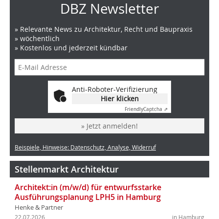
DBZ Newsletter
» Relevante News zu Architektur, Recht und Baupraxis
» wöchentlich
» Kostenlos und jederzeit kündbar
Anti-Roboter-Verifizierung
Hier klicken
Friendly
Captcha ⇗
» Jetzt anmelden!
Beispiele, Hinweise: Datenschutz, Analyse, Widerruf
Stellenmarkt Architektur
Architekt:in (m/w/d) für entwurfsstarke
Ausführungsplanung LPH5 in Hamburg
Henke & Partner
22.07.2026
in Hamburg