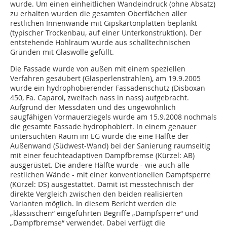
wurde. Um einen einheitlichen Wandeindruck (ohne Absatz)
zu erhalten wurden die gesamten Oberflächen aller
restlichen Innenwände mit Gipskartonplatten beplankt
(typischer Trockenbau, auf einer Unterkonstruktion). Der
entstehende Hohlraum wurde aus schalltechnischen
Gründen mit Glaswolle gefüllt.
Die Fassade wurde von außen mit einem speziellen
Verfahren gesäubert (Glasperlenstrahlen), am 19.9.2005
wurde ein hydrophobierender Fassadenschutz (Disboxan
450, Fa. Caparol, zweifach nass in nass) aufgebracht.
Aufgrund der Messdaten und des ungewöhnlich
saugfähigen Vormauerziegels wurde am 15.9.2008 nochmals
die gesamte Fassade hydrophobiert. In einem genauer
untersuchten Raum im EG wurde die eine Hälfte der
Außenwand (Südwest-Wand) bei der Sanierung raumseitig
mit einer feuchteadaptiven Dampfbremse (Kürzel: AB)
ausgerüstet. Die andere Hälfte wurde - wie auch alle
restlichen Wände - mit einer konventionellen Dampfsperre
(Kürzel: DS) ausgestattet. Damit ist messtechnisch der
direkte Vergleich zwischen den beiden realisierten
Varianten möglich. In diesem Bericht werden die
„klassischen“ eingeführten Begriffe „Dampfsperre“ und
„Dampfbremse“ verwendet. Dabei verfügt die