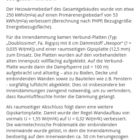
Der Heizwärmebedarf des Gesamtgebäudes wurde von etwa
250 kWh/(m²a) auf einen Primärenergiebedarf von 53
kWh/(m²a) verbessert (Berechnung nach PHPP, Bezugsgröße:
Energiebezugsfläche).
Für die Innendämmung kamen Verbund-Platten (Typ
„Doublissimo“, Fa. Rigips) mit 8 cm Dämmstoff „Neopor“ (? =
0,035 W/(mK)) und einer raumseitigen Gipsplatte (12,5 mm)
zum Einsatz. Die Platten wurden auf den vorbehandelten
alten Innenputz vollflächig aufgeklebt. Auf die Verbund-
Platte wurde dann die Dampfsperre (sd > 100 m)
aufgebracht und allseitig – also zu Boden, Decke und
einbindenden Wänden sowie zu Bauteilen wie z.B. Fenstern
- sorgfältig luftdicht abgeklebt. Dies ist insbesondere bei
Innendämmungen zwingend notwendig, um zu verhindern,
dass Raumluftfeuchte hinter die Dämmung gelangt.
Als raumseitiger Abschluss folgt dann eine weitere
Gipskartonplatte. Damit wurde der Regel-Wandaufbau von
vormals U = 1,55 W/(m²K) auf U = 0,32 W/(m²K) verbessert.
Die wärmetechnische Problematik der einbindenden
Innenwände wurde gelöst, in dem die Innendämmung
beidseitig auf den Innenwänden ca. 50 cm herumgezogen