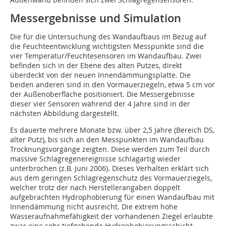
Messergebnisse und Simulation
Die für die Untersuchung des Wandaufbaus im Bezug auf
die Feuchteentwicklung wichtigsten Messpunkte sind die
vier Temperatur/Feuchtesensoren im Wandaufbau. Zwei
befinden sich in der Ebene des alten Putzes, direkt
überdeckt von der neuen Innendämmungsplatte. Die
beiden anderen sind in den Vormauerziegeln, etwa 5 cm vor
der Außenoberfläche positioniert. Die Messergebnisse
dieser vier Sensoren während der 4 Jahre sind in der
nächsten Abbildung dargestellt.
Es dauerte mehrere Monate bzw. über 2,5 Jahre (Bereich DS,
alter Putz), bis sich an den Messpunkten im Wandaufbau
Trocknungsvorgänge zeigten. Diese werden zum Teil durch
massive Schlagregenereignisse schlagartig wieder
unterbrochen (z.B. Juni 2006). Dieses Verhalten erklärt sich
aus dem geringen Schlagregenschutz des Vormauerziegels,
welcher trotz der nach Herstellerangaben doppelt
aufgebrachten Hydrophobierung für einen Wandaufbau mit
Innendämmung nicht ausreicht. Die extrem hohe
Wasseraufnahmefähigkeit der vorhandenen Ziegel erlaubte
zwar eine sehr tiefgehende Hydrophobierungsschicht