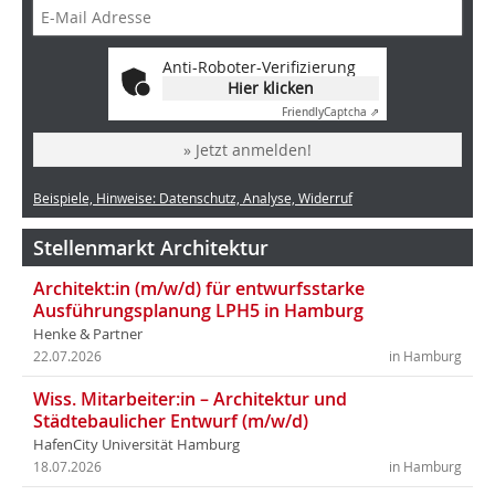
Anti-Roboter-Verifizierung
Hier klicken
Friendly
Captcha ⇗
» Jetzt anmelden!
Beispiele, Hinweise: Datenschutz, Analyse, Widerruf
Stellenmarkt Architektur
Architekt:in (m/w/d) für entwurfsstarke
Ausführungsplanung LPH5 in Hamburg
Henke & Partner
22.07.2026
in Hamburg
Wiss. Mitarbeiter:in – Architektur und
Städtebaulicher Entwurf (m/w/d)
HafenCity Universität Hamburg
18.07.2026
in Hamburg