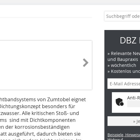
DBZ 
» Relevante New
und Baupraxis
» wöchentlich
» Kostenlos un
Anti-R
ichtbandsystems von Zumtobel eignet
 Dichtungskonzept besonders für
zwasser. Alle kritischen Stoß- und
tems sind mit Dichtkomponenten
» J
hen der korrosionsbeständigen
att ausgeführt, dadurch bieten sie
Beispiele, Hinweis
Widerruf