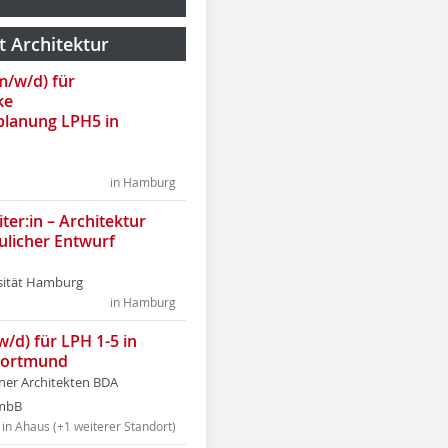
t Architektur
(m/w/d) für
ke
lanung LPH5 in
in Hamburg
ter:in – Architektur
ulicher Entwurf
sität Hamburg
in Hamburg
w/d) für LPH 1-5 in
Dortmund
tner Architekten BDA
tmbB
in Ahaus (+1 weiterer Standort)