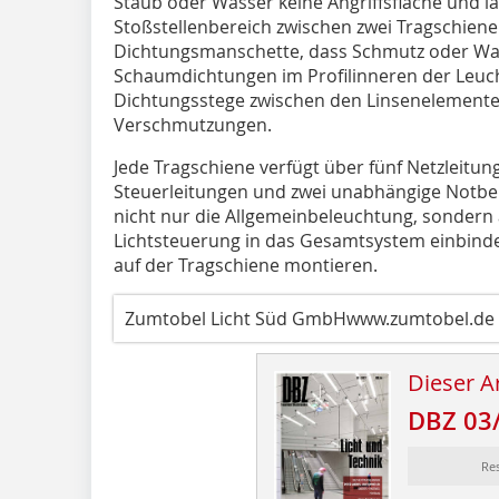
Staub oder Wasser keine Angriffsfläche und la
Stoßstellenbereich zwischen zwei Tragschiene
Dichtungsmanschette, dass Schmutz oder Was
Schaumdichtungen im Profilinneren der Leuch
Dichtungsstege zwischen den Linsenelemente
Verschmutzungen.
Jede Tragschiene verfügt über fünf Netzleitun
Steuerleitungen und zwei unabhängige Notbel
nicht nur die Allgemeinbeleuchtung, sondern
Lichtsteuerung in das Gesamtsystem einbinde
auf der Tragschiene montieren.
Zumtobel Licht Süd GmbHwww.zumtobel.de
Dieser Ar
DBZ 03
Re