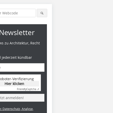
Newsletter
s zu Architektur, Recht
d jederzeit kündbar
oboter-Verifizierung
Hier klicken
Friendly
Captcha ⇗
etzt anmelden!
e: Datenschutz, Analyse,