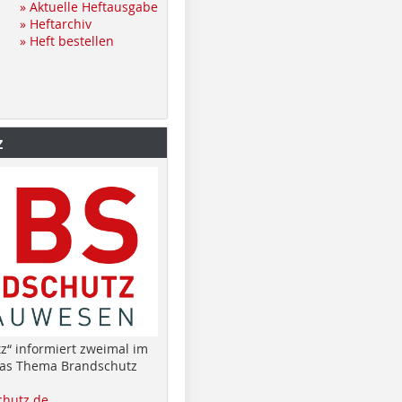
» Aktuelle Heftausgabe
» Heftarchiv
» Heft bestellen
z
z“ informiert zweimal im
das Thema Brandschutz
hutz.de