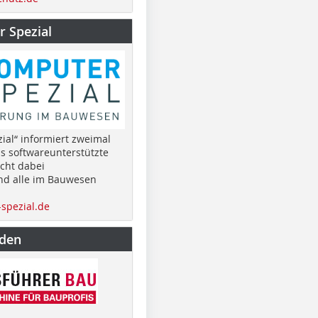
 Spezial
ial“ informiert zweimal
as softwareunterstützte
cht dabei
nd alle im Bauwesen
spezial.de
nden