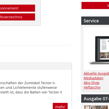
bonnement
ltsverzeichnis
Service
Aktuelle Ausga
Mediadaten
Abo-Shop
enschaften der Zumtobel Tecton II-
Heftarchiv
ten und Lichtelemente stufenweise
tellt ist, dass die Batten von Tecton II
Ausgabe 07
mehr