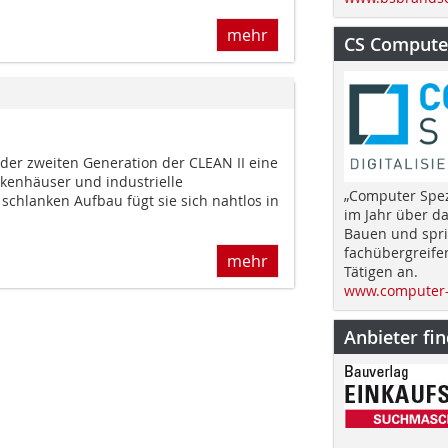
mehr
CS Computer
 der zweiten Generation der CLEAN II eine
nkenhäuser und industrielle
„Computer Spez
schlanken Aufbau fügt sie sich nahtlos in
im Jahr über d
Bauen und spri
fachübergreife
mehr
Tätigen an.
www.computer-
Anbieter fi