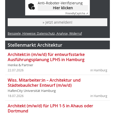
Anti-Roboter-Verifizierung
Hier klicken
Friendly
Captcha ⇗
» Jetzt anmelden!
Beispiele, Hinweise: Datenschutz, Analyse, Widerruf
Stellenmarkt Architektur
Architekt:in (m/w/d) für entwurfsstarke
Ausführungsplanung LPH5 in Hamburg
Henke & Partner
22.07.2026
in Hamburg
Wiss. Mitarbeiter:in – Architektur und
Städtebaulicher Entwurf (m/w/d)
HafenCity Universität Hamburg
18.07.2026
in Hamburg
Architekt (m/w/d) für LPH 1-5 in Ahaus oder
Dortmund