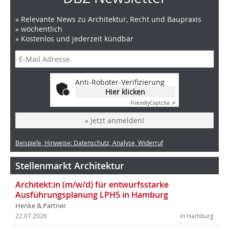
» Relevante News zu Architektur, Recht und Baupraxis
» wöchentlich
» Kostenlos und jederzeit kündbar
Anti-Roboter-Verifizierung
Hier klicken
Friendly
Captcha ⇗
» Jetzt anmelden!
Beispiele, Hinweise: Datenschutz, Analyse, Widerruf
Stellenmarkt Architektur
Architekt:in (m/w/d) für entwurfsstarke
Ausführungsplanung LPH5 in Hamburg
Henke & Partner
22.07.2026
in Hamburg