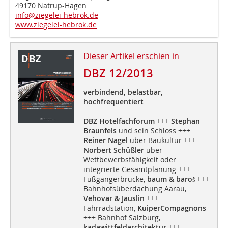
49170 Natrup-Hagen
info@ziegelei-hebrok.de
www.ziegelei-hebrok.de
Dieser Artikel erschien in
DBZ 12/2013
verbindend, belastbar,
hochfrequentiert
DBZ Hotelfachforum
+++
Stephan
Braunfels
und sein Schloss +++
Reiner Nagel
über Baukultur +++
Norbert Schüßler
über
Wettbewerbsfähigkeit oder
integrierte Gesamtplanung +++
Fußgängerbrücke,
baum & baroš
+++
Bahnhofsüberdachung Aarau,
Vehovar & Jauslin
+++
Fahrradstation,
KuiperCompagnons
+++ Bahnhof Salzburg,
kadawittfeldarchitektur
+++