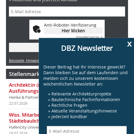
Anti-Roboter-Verifizierung
Hier klicken
Friendly
Captcha ⇗
x
DBZ Newsletter
» Jetzt anmelden!
Beispiele, Hinweise: Datenschutz, Analyse, Widerruf
Dieser Beitrag hat Ihr Interesse geweckt?
Dann bleiben Sie auf dem Laufenden und
Stellenmarkt Architektur
melden sich zu unserem kostenlosen
wöchentlichen Newsletter an:
Architekt:in (m/w/d) für entwurfsstarke
Ausführungsplanung LPH5 in Hamburg
» Relevante Architekturprojekte
Henke & Partner
» Bautechnische Fachinformationen
22.07.2026
in Hamburg
» Rechtliche Fragen
» Aktuelle Veranstaltungshinweise
Wiss. Mitarbeiter:in – Architektur und
» jederzeit kündbar
Städtebaulicher Entwurf (m/w/d)
HafenCity Universität Hamburg
18.07.2026
in Hamburg