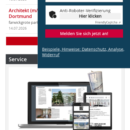
Architekt (m/w/d) für LPH 1-5 in Ahaus oder
Anti-Roboter-Verifizierung
Dortmund
Hier klicken
farwickgrote partner Architekten BDA Stadtplaner PartmbB
Friendly
Captcha ⇗
14.07.2026
in Ahaus (+1 weiterer Standort)
Melden Sie sich jetzt an!
Mehr Stellen
Beispiele, Hinweise: Datenschutz, Analyse,
Widerruf
Service