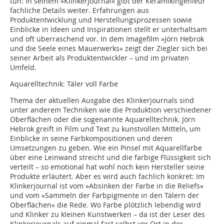
tun: In seinem »Klinkerjournal« gibt der Keramikingenieur
fachliche Details weiter. Erfahrungen aus
Produktentwicklung und Herstellungsprozessen sowie
Einblicke in Ideen und Inspirationen stellt er unterhaltsam
und oft überraschend vor. In dem Imagefilm »Jörn Hebrok
und die Seele eines Mauerwerks« zeigt der Ziegler sich bei
seiner Arbeit als Produktentwickler – und im privaten
Umfeld.
Aquarelltechnik: Täler voll Farbe
Thema der aktuellen Ausgabe des Klinkerjournals sind
unter anderem Techniken wie die Produktion verschiedener
Oberflächen oder die sogenannte Aquarelltechnik. Jörn
Hebrok greift in Film und Text zu kunstvollen Mitteln, um
Einblicke in seine Farbkompositionen und deren
Umsetzungen zu geben. Wie ein Pinsel mit Aquarellfarbe
über eine Leinwand streicht und die farbige Flüssigkeit sich
verteilt – so emotional hat wohl noch kein Hersteller seine
Produkte erläutert. Aber es wird auch fachlich konkret: Im
Klinkerjournal ist vom »Absinken der Farbe in die Reliefs«
und vom »Sammeln der Farbpigmente in den Tälern der
Oberflächen« die Rede. Wo Farbe plötzlich lebendig wird
und Klinker zu kleinen Kunstwerken – da ist der Leser des
Klinkerjournals auf einmal fast selbst vor Ort in der