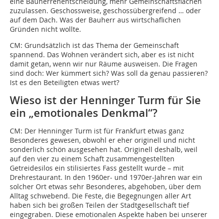
eine Bauherrenentscheidung, mehr Gemeinschaftsflächen
zuzulassen. Geschossweise, geschossübergreifend … oder
auf dem Dach. Was der Bauherr aus wirtschaflichen
Gründen nicht wollte.
CM:
Grundsätzlich ist das Thema der Gemeinschaft
spannend. Das Wohnen verändert sich, aber es ist nicht
damit getan, wenn wir nur Räume ausweisen. Die Fragen
sind doch: Wer kümmert sich? Was soll da genau passieren?
Ist es den Beteiligten etwas wert?
Wieso ist der Henninger Turm für Sie
ein „emotionales Denkmal“?
CM:
Der Henninger Turm ist für Frankfurt etwas ganz
Besonderes gewesen, obwohl er eher originell und nicht
sonderlich schön ausgesehen hat. Originell deshalb, weil
auf den vier zu einem Schaft zusammengestellten
Getreidesilos ein stilisiertes Fass gestellt wurde – mit
Drehrestaurant. In den 1960er- und 1970er-Jahren war ein
solcher Ort etwas sehr Besonderes, abgehoben, über dem
Alltag schwebend. Die Feste, die Begegnungen aller Art
haben sich bei großen Teilen der Stadtgesellschaft tief
eingegraben. Diese emotionalen Aspekte haben bei unserer