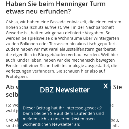
Haben Sie beim Henninger Turm
etwas neu erfunden?
CM:
Ja, wir haben eine Fassade entwickelt, die einen extrem
hohen Schallschutz aufweist. Weil in der Nachbarschaft
Gewerbe ist, hatten wir genau definierte Vorgaben. So
werden beispielsweise die Wohnräume über Wintergärten
zu den Balkonen oder Terrassen hin akus-tisch gepuffert.
Zudem haben wir mit Parallelausstellfenstern gearbeitet,
die eigentlich in Bürogebäuden verbaut werden. Weil hier
auch Kinder leben, haben wir die mechanisch bewegten
Fenster mit einer Sicherheitstechnologie ausgestattet, die
Verletzungen verhindern. Sie schauen hier also auf
Prototypen.
x
Ab welcher Geschosshöhe würden Sie
DBZ Newsletter
selbst hier wohnen wollen?
FS:
Wenn wir uns das leisten könnten, dann gerne – wie
Dieser Beitrag hat Ihr Interesse geweckt?
wohl jeder – in der obersten und größten Wohnung.
Dann bleiben Sie auf dem Laufenden und
melden sich zu unserem kostenlosen
CM:
Aber das ist theoretisch. Wir wohnen in einem Altbau,
wöchentlichen Newsletter an:
sind dort zuhause mit Kind und vertrauter Nachbarschaft.