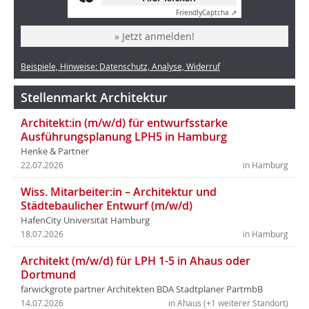
Friendly
Captcha ⇗
» Jetzt anmelden!
Beispiele, Hinweise: Datenschutz, Analyse, Widerruf
Stellenmarkt Architektur
Architekt:in (m/w/d) für entwurfsstarke
Ausführungsplanung LPH5 in Hamburg
Henke & Partner
22.07.2026
in Hamburg
Wiss. Mitarbeiter:in – Architektur und
Städtebaulicher Entwurf (m/w/d)
HafenCity Universität Hamburg
18.07.2026
in Hamburg
Architekt (m/w/d) für LPH 1-5 in Ahaus oder
Dortmund
farwickgrote partner Architekten BDA Stadtplaner PartmbB
14.07.2026
in Ahaus (+1 weiterer Standort)