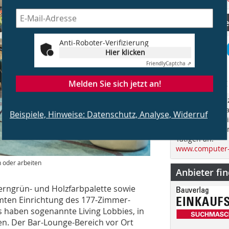
CS Computer
Anti-Roboter-Verifizierung
Hier klicken
Friendly
Captcha ⇗
Melden Sie sich jetzt an!
„Computer Spez
im Jahr über d
Beispiele, Hinweise: Datenschutz, Analyse, Widerruf
Bauen und spri
fachübergreife
Tätigen an.
www.computer-
n oder arbeiten
Anbieter fi
erngrün- und Holzfarbpalette sowie
samten Einrichtung des 177-Zimmer-
ls haben sogenannte Living Lobbies, in
n. Der Bar-Lounge-Bereich vor Ort