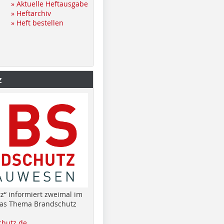
» Aktuelle Heftausgabe
» Heftarchiv
» Heft bestellen
z
z“ informiert zweimal im
das Thema Brandschutz
hutz.de