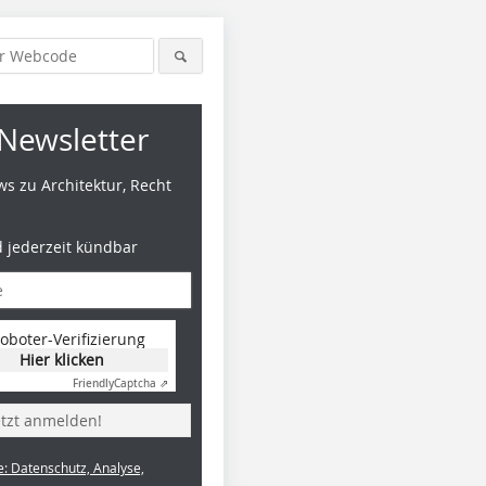
Newsletter
s zu Architektur, Recht
d jederzeit kündbar
oboter-Verifizierung
Hier klicken
Friendly
Captcha ⇗
etzt anmelden!
e: Datenschutz, Analyse,