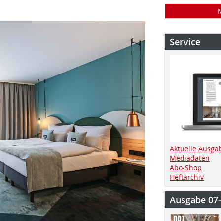
Service
Aktuelle Ausga
Mediadaten
Abo-Shop
Heftarchiv
Ausgabe 07