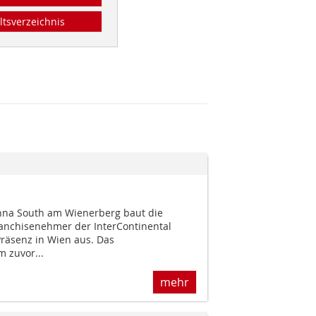
ltsverzeichnis
nna South am Wienerberg baut die
ranchisenehmer der InterContinental
Präsenz in Wien aus. Das
 zuvor...
mehr