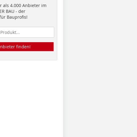
 als 4.000 Anbieter im
R BAU - der
ür Bauprofis!
nbieter finden!