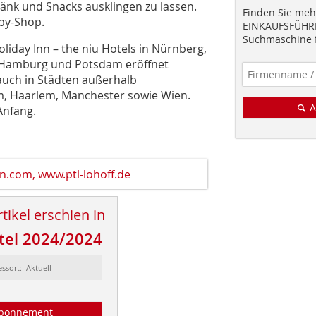
ränk und Snacks ausklingen zu lassen.
Finden Sie mehr
by-Shop.
EINKAUFSFÜHRE
Suchmaschine f
iday Inn – the niu Hotels in Nürnberg,
n, Hamburg und Potsdam eröffnet
auch in Städten außerhalb
m, Haarlem, Manchester sowie Wien.
A
 Anfang.
n.com, www.ptl-lohoff.de
tikel erschien in
tel 2024/2024
essort: Aktuell
bonnement