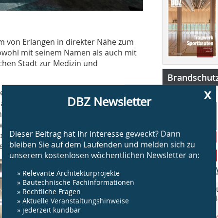
um von Erlangen in direkter Nähe zum
owohl mit seinem Namen als auch mit
chen Stadt zur Medizin und
Brandschut
x
chnen WWA Architekten aus München
DBZ Newsletter
langer Büro SSP Architekten
aul-Carré an der Erlanger Paul-
ckelten. Die Innenarchitektur nebst
Dieser Beitrag hat Ihr Interesse geweckt? Dann
hoff GmbH & Co. KG und Samira Said
bleiben Sie auf dem Laufenden und melden sich zu
setzt.
unserem kostenlosen wöchentlichen Newsletter an:
» Relevante Architekturprojekte
» Bautechnische Fachinformationen
„BS Brandschut
» Rechtliche Fragen
Jahr rund um 
» Aktuelle Veranstaltungshinweise
am Bau.
» jederzeit kündbar
www.bsbrandsc