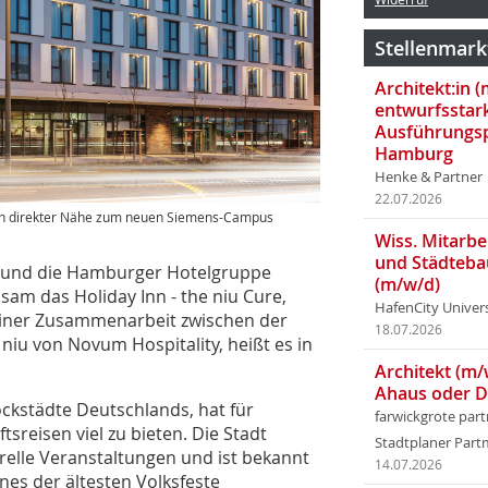
Stellenmark
Architekt:in 
entwurfsstar
Ausführungsp
Hamburg
Henke & Partner
22.07.2026
n in direkter Nähe zum neuen Siemens-Campus
Wiss. Mitarbei
und Städteba
 und die Hamburger Hotelgruppe
(m/w/d)
am das Holiday Inn - the niu Cure,
HafenCity Univer
 einer Zusammenarbeit zwischen der
18.07.2026
niu von Novum Hospitality, heißt es in
Architekt (m/
Ahaus oder 
ckstädte Deutschlands, hat für
farwickgrote par
reisen viel zu ­bieten. Die Stadt
Stadtplaner Par
urelle Veranstaltungen und ist bekannt
14.07.2026
nes der ältesten Volksfeste