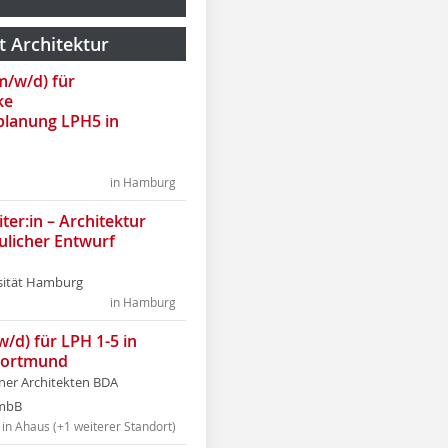
t Architektur
(m/w/d) für
ke
lanung LPH5 in
in Hamburg
ter:in – Architektur
ulicher Entwurf
sität Hamburg
in Hamburg
w/d) für LPH 1-5 in
Dortmund
tner Architekten BDA
tmbB
in Ahaus (+1 weiterer Standort)