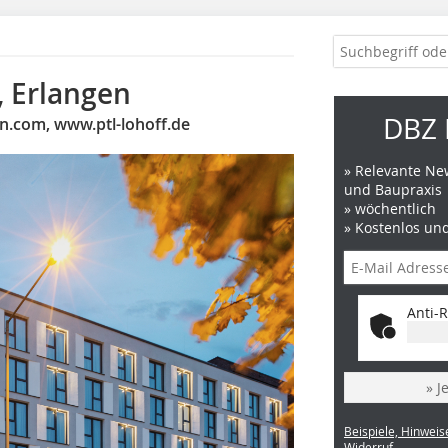
, Erlangen
DBZ 
n.com, www.ptl-lohoff.de
» Relevante New
und Baupraxis
» wöchentlich
» Kostenlos un
Anti-R
» J
Beispiele, Hinweis
Widerruf