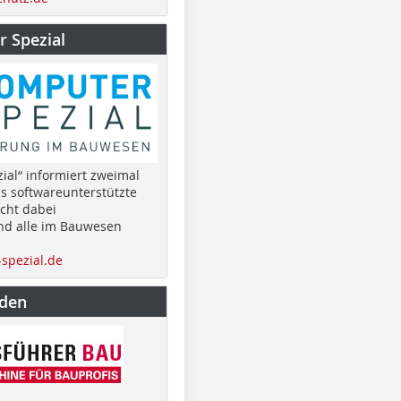
 Spezial
ial“ informiert zweimal
as softwareunterstützte
cht dabei
nd alle im Bauwesen
spezial.de
nden