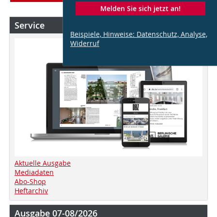
Melden Sie sich jetzt an!
Service
Beispiele, Hinweise: Datenschutz, Analyse,
Widerruf
Aktuelle Ausgabe
Mediadaten
Abo-Shop
Heftarchiv
Ausgabe 07-08/2026