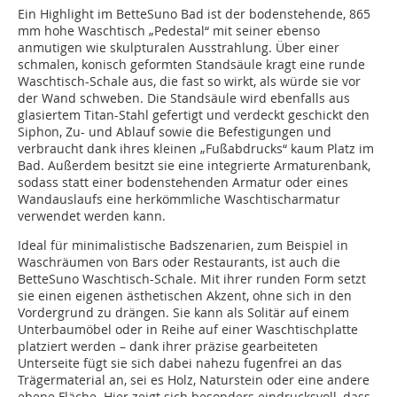
Ein Highlight im BetteSuno Bad ist der bodenstehende, 865
mm hohe Waschtisch „Pedestal“ mit seiner ebenso
anmutigen wie skulpturalen Ausstrahlung. Über einer
schmalen, konisch geformten Standsäule kragt eine runde
Waschtisch-Schale aus, die fast so wirkt, als würde sie vor
der Wand schweben. Die Standsäule wird ebenfalls aus
glasiertem Titan-Stahl gefertigt und verdeckt geschickt den
Siphon, Zu- und Ablauf sowie die Befestigungen und
verbraucht dank ihres kleinen „Fußabdrucks“ kaum Platz im
Bad. Außerdem besitzt sie eine integrierte Armaturenbank,
sodass statt einer bodenstehenden Armatur oder eines
Wandauslaufs eine herkömmliche Waschtischarmatur
verwendet werden kann.
Ideal für minimalistische Badszenarien, zum Beispiel in
Waschräumen von Bars oder Restaurants, ist auch die
BetteSuno Waschtisch-Schale. Mit ihrer runden Form setzt
sie einen eigenen ästhetischen Akzent, ohne sich in den
Vordergrund zu drängen. Sie kann als Solitär auf einem
Unterbaumöbel oder in Reihe auf einer Waschtischplatte
platziert werden – dank ihrer präzise gearbeiteten
Unterseite fügt sie sich dabei nahezu fugenfrei an das
Trägermaterial an, sei es Holz, Naturstein oder eine andere
ebene Fläche. Hier zeigt sich besonders eindrucksvoll, dass