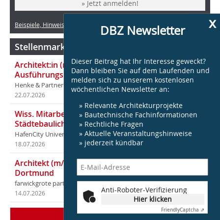
» Jetzt anmelden!
x
Beispiele, Hinweise: Datenschutz, Analyse, Widerruf
DBZ Newsletter
Stellenmarkt Architektur
Dieser Beitrag hat Ihr Interesse geweckt?
Architekt:in (m/w/d) für entwurfsstarke
Dann bleiben Sie auf dem Laufenden und
Ausführungsplanung LPH5 in Hamburg
melden sich zu unserem kostenlosen
Henke & Partner
wöchentlichen Newsletter an:
22.07.2026
in Hamburg
» Relevante Architekturprojekte
Wiss. Mitarbeiter:in – Architektur und
» Bautechnische Fachinformationen
Städtebaulicher Entwurf (m/w/d)
» Rechtliche Fragen
» Aktuelle Veranstaltungshinweise
HafenCity Universität Hamburg
» jederzeit kündbar
18.07.2026
in Hamburg
Architekt (m/w/d) für LPH 1-5 in Ahaus oder
Dortmund
farwickgrote partner Architekten BDA Stadtplaner PartmbB
Anti-Roboter-Verifizierung
14.07.2026
in Ahaus (+1 weiterer Standort)
Hier klicken
Friendly
Captcha ⇗
Mehr Stellen