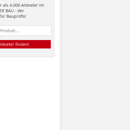
 als 4.000 Anbieter im
R BAU - der
ür Bauprofis!
nbieter finden!