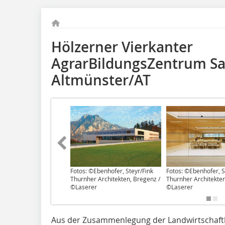
Hölzerner Vierkanter
AgrarBildungsZentrum S
Altmünster/AT
Fotos: ©Ebenhofer, Steyr/Fink
Fotos: ©Ebenhofer, S
Thurnher Architekten, Bregenz /
Thurnher Architekten
©Laserer
©Laserer
Aus der Zusammenlegung der Landwirtschaftl