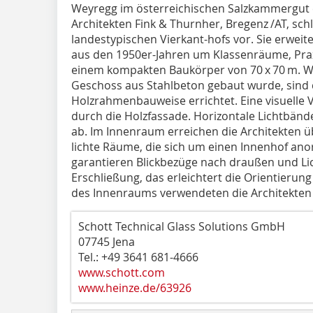
Weyregg im österreichischen Salzkammergut 
Architekten Fink & Thurnher, Bregenz /AT, sc
landestypischen Vierkant-hofs vor. Sie erwei
aus den 1950er-Jahren um Klassenräume, Prax
einem kompakten Baukörper von 70 x 70 m. 
Geschoss aus Stahlbeton gebaut wurde, sind 
Holzrahmenbauweise errichtet. Eine visuelle 
durch die Holzfassade. Horizontale Licht­bänd
ab. Im Innenraum erreichen die Architekten 
lichte Räu­me, die sich um einen Innenhof an
garantieren Blickbezüge nach draußen und Lic
Erschließung, das erleichtert die Orientierun
des Innenraums verwendeten die Architekten
Schott Technical Glass Solutions GmbH
07745 Jena
Tel.: +49 3641 681-4666
www.schott.com
www.heinze.de/63926