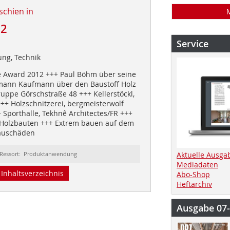
schien in
12
Service
ung, Technik
e Award 2012 +++ Paul Böhm über seine
ann Kaufmann über den Baustoff Holz
uppe Görschstraße 48 +++ Kellerstöckl,
+++ Holzschnitzerei, bergmeisterwolf
+ Sporthalle, Tekhnê Architectes/FR +++
Holzbauten +++ Extrem bauen auf dem
Bauschäden
Ressort: Produktanwendung
Aktuelle Ausga
Mediadaten
Inhaltsverzeichnis
Abo-Shop
Heftarchiv
Ausgabe 07