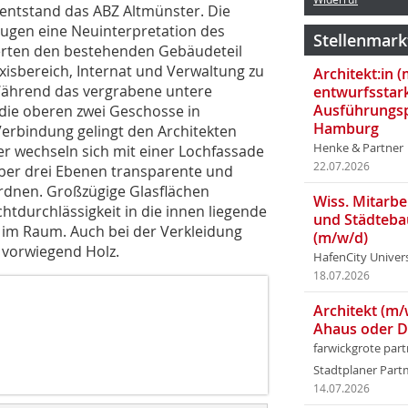
entstand das ABZ Altmünster. Die
hlugen eine Neuinterpretation des
Stellenmark
terten den bestehenden Gebäudeteil
isbereich, Internat und Verwaltung zu
Architekt:in 
Während das vergrabene untere
entwurfsstar
Ausführungsp
die oberen zwei Geschosse in
Hamburg
Verbindung gelingt den Architekten
Henke & Partner
er wechseln sich mit einer Lochfassade
22.07.2026
über drei Ebenen transparente und
ordnen. Großzügige Glasflächen
Wiss. Mitarbei
htdurchlässigkeit in die innen liegende
und Städteba
g im Raum. Auch bei der Verkleidung
(m/w/d)
 vorwiegend Holz.
HafenCity Univer
18.07.2026
Architekt (m/
Ahaus oder 
farwickgrote par
Stadtplaner Par
14.07.2026