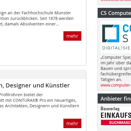
CS Computer
sign an der Fachhochschule Münster
ition zurückblicken. Seit 1878 werden
et, damals Absolventen einer...
mehr
„Computer Spez
im Jahr über d
Bauen und spri
fachübergreife
Tätigen an.
n, Designer und Künstler
www.computer-
rofilrohren bietet der
Anbieter fi
ott mit CONTURAX® Pro ein neuartiges,
das Architekten, Designern und Künstlern
mehr