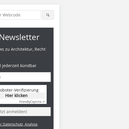
Newsletter
s zu Architektur, Recht
d jederzeit kündbar
oboter-Verifizierung
Hier klicken
Friendly
Captcha ⇗
etzt anmelden!
e: Datenschutz, Analyse,