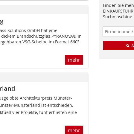
Finden Sie mehr
EINKAUFSFÜHRE
Suchmaschine f
g
ass Solutions GmbH hat eine
m dickem Brandschutzglas PYRANOVA® in
begehbaren VSG-Scheibe im Format 660?
A
mehr
rland
sgelobte Architekturpreis Münster-
nster-Münsterland ist entschieden.
uell vier Projekte, fünf erhielten eine
mehr