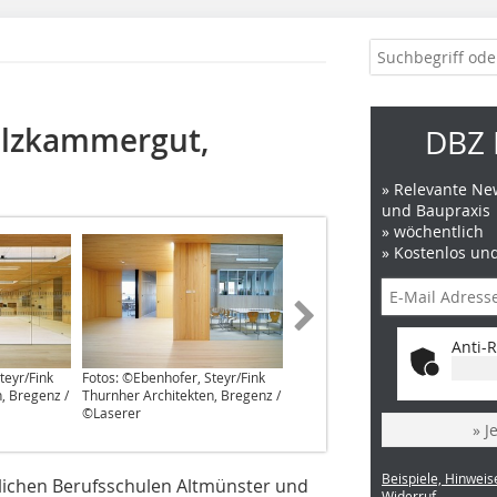
alzkammergut,
DBZ 
» Relevante New
und Baupraxis
» wöchentlich
» Kostenlos un
Anti-R
teyr/Fink
Fotos: ©Ebenhofer, Steyr/Fink
Fotos: ©Ebenhofer, Steyr/Fink
, Bregenz /
Thurnher Architekten, Bregenz /
Thurnher Architekten, Bregenz /
©Laserer
©Laserer
» J
Beispiele, Hinweis
ichen Berufsschulen Altmünster und
Widerruf