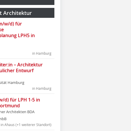
t Architektur
(m/w/d) für
ke
lanung LPH5 in
in Hamburg
ter:in – Architektur
ulicher Entwurf
sität Hamburg
in Hamburg
w/d) für LPH 1-5 in
Dortmund
tner Architekten BDA
tmbB
in Ahaus (+1 weiterer Standort)