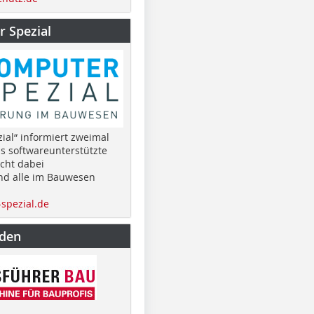
 Spezial
ial“ informiert zweimal
as softwareunterstützte
cht dabei
nd alle im Bauwesen
spezial.de
nden