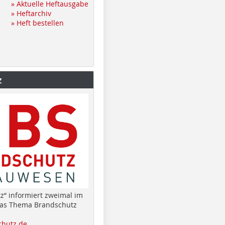
» Aktuelle Heftausgabe
» Heftarchiv
» Heft bestellen
z
z“ informiert zweimal im
das Thema Brandschutz
hutz.de