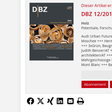
Dieser Artikel er
DBZ 12/20
Holz
Potentiale, Forsch
Audi Urban Futur
Moschee +++ Herm
+++ 3xGrün, Baugr
Judith Benzer/AT 
architekten/AT ++
Mehrgeschossige 
Mont Blanc +++ 
Abonnement