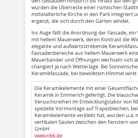
den Gebäuden hindurch bis hinauf auf den gr
wurden die Überreste einer römischen Stadtm
mittelalterliche Kirche in den Park integrier
ergänzt, die sich durch den Garten windet.
Ins Auge fällt die Anordnung der Fassade, ein
mit hellem Mauerwerk, deren Kontrast die Wir
elegante und aufwärtsstrebende Keramikfass
Fassadenbereiche aus hellem Mauerwerk eine
Mauerbänder und Öffnungen wechseln sich a
changiert je nach Wetterlage. Bei Sonnenschei
Keramikfassade, bei bewölktem Himmel wirkt s
Die Keramikelemente mit einer Gesamtfläch
Keramik in Emmerich gefertigt. Die blauschwa
Versuchsreihen im Entwicklungslabor von NB
spezielle Vormontage auf Trapezblechen, be
Keramikelemente verklebt hat, wurden u.a.
vertikalen Säulen zwischen den Fenstern vo
GmbH
www.nbk.de