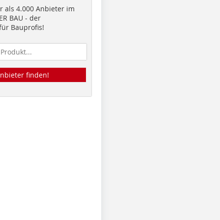
 als 4.000 Anbieter im
R BAU - der
ür Bauprofis!
nbieter finden!