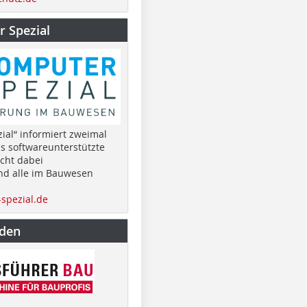
 Spezial
ial“ informiert zweimal
as softwareunterstützte
cht dabei
nd alle im Bauwesen
spezial.de
nden