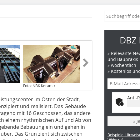
DBZ 
» Relevante New
und Baupraxis
» wöchentlich
» Kostenlos un
Foto: NBK Keramik
Anti-R
eistungscenter im Osten der Stadt,
zipiert und realisiert. Das Gebäude
fragend mit 16 Geschossen, das andere
Nach einem rhythmischen Auf und Ab von
» J
umgebende Bebauung ein und gehen in
 über. Das Grün zieht sich zwischen
Beispiele, Hinweis
Widerruf