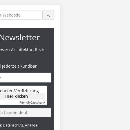
Newsletter
s zu Architektur, Recht
d jederzeit kündbar
oboter-Verifizierung
Hier klicken
Friendly
Captcha ⇗
etzt anmelden!
e: Datenschutz, Analyse,