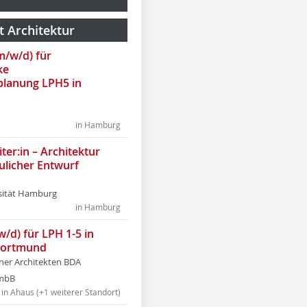
t Architektur
(m/w/d) für
ke
lanung LPH5 in
in Hamburg
ter:in – Architektur
ulicher Entwurf
sität Hamburg
in Hamburg
w/d) für LPH 1-5 in
Dortmund
tner Architekten BDA
tmbB
in Ahaus (+1 weiterer Standort)