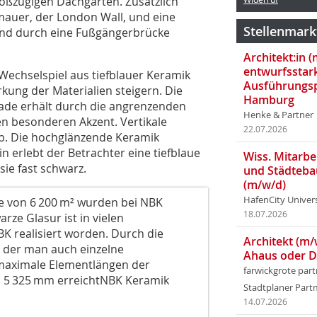
oßzügigen Dachgarten. Zusätzlich
auer, der London Wall, und eine
Stellenmark
t und durch eine Fußgängerbrücke
Architekt:in 
entwurfsstar
 Wechselspiel aus tiefblauer Keramik
Ausführungsp
kung der Materialien steigern. Die
Hamburg
ade erhält durch die angrenzenden
Henke & Partner
n besonderen Akzent. Vertikale
22.07.2026
b. Die hochglänzende Keramik
n erlebt der Betrachter eine tiefblaue
Wiss. Mitarbei
ie fast schwarz.
und Städteba
(m/w/d)
HafenCity Univer
e von 6 200 m² wurden bei NBK
18.07.2026
rze Glasur ist in vielen
K realisiert worden. Durch die
Architekt (m/
i der man auch einzelne
Ahaus oder 
 maximale Elementlängen der
farwickgrote par
n 5 325 mm erreichtNBK Keramik
Stadtplaner Par
14.07.2026