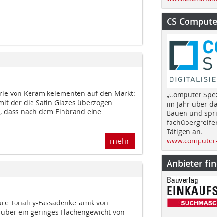
CS Computer
rie von Keramikelementen auf den Markt:
„Computer Spez
mit der die Satin Glazes überzogen
im Jahr über d
lt, dass nach dem Einbrand eine
Bauen und spri
fachübergreife
Tätigen an.
mehr
www.computer-
Anbieter fi
bare Tonality-Fassadenkeramik von
t über ein geringes Flächengewicht von