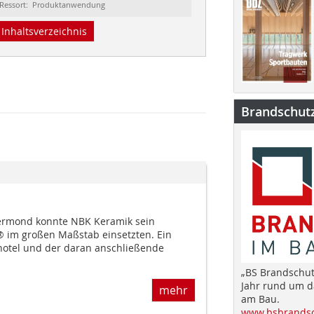
Ressort: Produktanwendung
Inhaltsverzeichnis
Brandschut
ermond konnte NBK Keramik sein
® im großen Maßstab einsetzten. Ein
hotel und der daran anschließende
„BS Brandschut
Jahr rund um 
mehr
am Bau.
www.bsbrandsc