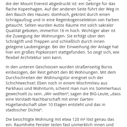
die der Mount Everest abgedruckt ist: ein Gebirge für das
flache Kopenhagen. Auf der anderen Seite führt der Weg in
den Bauch des Hauses: domhoch, gekrönt durch einen
Schrägaufzug und in eine Regenbogenselektion von Farben
getaucht. Selten wurden Autos Räume mit solch sakraler
Qualität geboten, immerhin 16 m hoch. Wichtiger aber ist
die Zuwegung der Wohnungen. Sie erfolgt über den
Schräglift und Treppen und schließlich durch innen
gelegene Laubengänge. Bei der Einweihung der Anlage hat
hier ein großes Popkonzert stattgefunden. So zeigt sich, wie
flexibel Architektur sein kann.
In den unteren Geschossen wurden straßenseitig Büros
einbezogen, der Rest gehört den 80 Wohnungen. Mit dem
Durchschreiten der Wohnungstür ereignet sich der
Schichtwechsel: Eben noch in einem Mischmilieu aus
Parkhaus und Wohnturm, scheint man nun ins Sommerhaus
gewechselt zu sein. „Wir wollten“, sagen die BIG-Leute, „dass
eine Vorstadt-Nachbarschaft mit einer Garten-
Hügellandschaft über 10 Etagen entsteht und das in
städtischer Dichte“.
Die besichtigte Wohnung mit etwa 120 m² löst genau das
ein. Raumhohe Fenster teilen fast unmerklich innen und