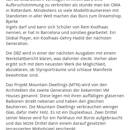
Aufbruchstimmung zu verbreiten als stünde man bei OMA
in Rotterdam. Mindestens so viele Modellträumereien mit
Standorten in aller Welt machen das Büro zum Dreamshop.
Bjarke
Ingels darf und kann sich Schüler von Rem Koolhaas
nennen, er hat in Barcelona und sonstwo gearbeitet. Ein
Global Player, ein Koolhaas-Gehry-Hadid der nächsten
Generation.
Die DBZ wird in einer der nächsten Ausgaben mit einem
Werkstattbericht klären, was dahinter steckt. Vorher aber
ergibt sich mit dem neuesten Werk die Möglichkeit,
abzuklären, ob Styroporträume und schlaue Manifeste
bewohnbar sind.
Das Projekt Mountain Dwellings (MTN) wird von den
Architekten die zweite Generation der bekannten VM
Houses genannt. Diese legen mit ihren auffälligen gläsernen
Balkonen direkt nebenan und haben den gleichen
Bauherren. Die Mountain Dwellings verbrauchen weniger
Glas, dafür mehr Holz. Es ist ein Duplexhaus. Zwei Drittel
seiner Masse wird für ein Parkhaus mit Büros aufgebraucht
und das letzte Drittel dann einem darauf gesetzten
terrassierten Wohnhügel geschenkt.