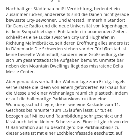
Nachhaltiger Städtebau heißt Verdichtung, bedeutet ein
Zusammenrücken, andererseits sind die Dänen nicht gerade
bewusste City-Bewohner. Und Ørestad, immerhin Standort
für Danske Radio und die neue Universität von Kopenhagen,
ist kein Sympathieträger. Entstanden in boomenden Zeiten,
schließt es eine Lücke zwischen City und Flughafen in
Richtung Malmöbrücke, seit deren Eröffnung alles anders ist
in Dänemark: Die Schweden stehen vor der Tür! Ørestad ist
keine beseelte Wohnstadt, sondern eine Großsiedlung, die
sich um gesamtstädtische Aufgaben bemüht. Unmittelbar
neben den Mountain Dwellings liegt das missratene Bella
Messe Center.
Aber genau das verhalf der Wohnanlage zum Erfolg. Ingels
verheiratete die Ideen von einem geforderten Parkhaus für
die Messe und einer Wohnanlage räumlich plastisch, indem
er auf die hallenartige Parkhauskonstruktion eine
Wohnungsschicht legte, die er wie eine Kaskade vom 11.
Geschoss bis hinunter zum EG laufen lässt. Er tut es
bezogen auf Milieu und Raumbildung sehr geschickt und
lässt auch keine kleinen Scherze aus. Einer ist gleich von der
U-Bahnstation aus zu besichtigen: Die Parkhausbasis zu
dieser Seite ist mit einer Lochblechfassade geschützt, auf