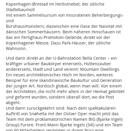
Kopenhagen-Ørestad im Herbstnebel; der übliche
Städtebaumüll
mit einem Sammelsurium von missratenen Beherbergungs-
und
Bürohausmonstern; dazwischen eine Oase der Naivität mit
dänischen Sommerhäusern. Beim näheren Hinschauen ist
das ein Fertighaus-Promotion-Gelände, direkt vor der
Kopenhagener Messe. Dazu Park-Häuser, der übliche
Wahnsinn.
Und dann direkt an der U-Bahnstation Bella Center – ein
kräftiger urbaner Baukörper einerseits, Hüttenzauber
andererseits, Stadt und Land vereint: Mountain Dwellings.
Ein neues architektonisches Hoch im Norden, weiteres
Beispiel für eine skandinavische Baukultur und Generation
der jungen Art. Nordisch global, wenn man will. Von einem
der Architekten, die nicht mehr allein in der Heimat gebildet
und geformt wurden, sondern überall dort, wo die Post
abgeht.
Und dann zurückgekehrt sind. Nach dem spektakulären
Auftritt von Snøhetta mit der Osloer Oper macht jetzt das
Team mit dem proklamatorischen Namen BIG (Bjarke Ingels
Group) Furore. Front-Mann Bjarke Ingels (34!) und ein Team
von 60 Mitarbeitern vermögen in ihrem Büro eine