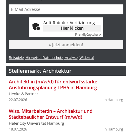
Anti-Roboter-Verifizierung
Hier klicken
Friendly
Captcha ⇗
» Jetzt anmelden!
Beispiele, Hinweise: Datenschutz, Analyse, Widerruf
Stellenmarkt Architektur
Architekt:in (m/w/d) für entwurfsstarke
Ausführungsplanung LPH5 in Hamburg
Henke & Partner
22.07.2026
in Hamburg
Wiss. Mitarbeiter:in – Architektur und
Städtebaulicher Entwurf (m/w/d)
HafenCity Universität Hamburg
18.07.2026
in Hamburg