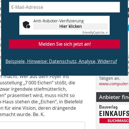
len. Das Forum Baukultur OWL, das
hatte ihn für einen Vortrag in die Stadt
CS Computer
e Ausstellungsmöglichkeit im Philip
 genug, der Schweizer sagte ja und
Anti-Roboter-Verifizierung
Hier klicken
vor Ort.
Friendly
Captcha ⇗
 Luhmann, Ulrich Rückriem“ lautete vor
Melden Sie sich jetzt an!
e hier im Foyer mit dem Zettelkasten
 aus der Vergessenheit, den
„Computer Spez
 im Zusammenhang mit dieser
Beispiele, Hinweise: Datenschutz, Analyse, Widerruf
im Jahr über d
 Glück und die Zeit hat, nach dem
Bauen und spri
en Burg zu laufen, der kann
fachübergreife
nn macht. Wer aus dem Foyer ins
Tätigen an.
usstellung „7 000 Eichen“ stößt, die
www.computer-
zwar irgendwie stiefmütterlich,
n“ präsentiert wird, muss nicht so
Anbieter fi
-Haus stehen die „Eichen“, in Bielefeld
hen für eine Vision, deren drängende
gemacht wurde. Be. K.