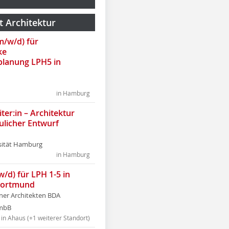
t Architektur
(m/w/d) für
ke
lanung LPH5 in
in Hamburg
ter:in – Architektur
ulicher Entwurf
sität Hamburg
in Hamburg
w/d) für LPH 1-5 in
Dortmund
tner Architekten BDA
tmbB
in Ahaus (+1 weiterer Standort)