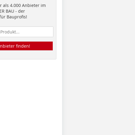
 als 4.000 Anbieter im
R BAU - der
ür Bauprofis!
nbieter finden!