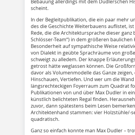
Bebauung allerdings mit dem Dudlerschen Hi
scheint.
In der Begleitpublikation, die ein paar mehr 
des die Geschichte Weiterbauens auflistet, is
Rede, die die Architektursprache dieser ganz
Schlösser-Team“) in dem größeren baulichen K
Besonderheit auf sympathische Weise relativi
von Dialekt in geübte Sprachräume von großer
schweigt zu alledem. Der knappe Erläuterungst
getrost hätte weglassen können. Die Großform
davor als Volumenmodelle das Ganze zeigen,
Hinschauen, Vertiefen. Und wer um die Wand 
längsrechteckigen Foyerraum zum Quadrat for
Publikationen von und über Max Dudler in ei
künstlich belichteten Regal finden. Herausn
zuvor, dann spätestens beim Lesen bemerken,
Architektenhand stammen: vier Holzstühle/-se
quadratisch.
Ganz so einfach konnte man Max Dudler – trot