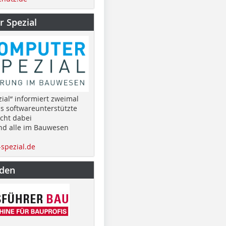
 Spezial
ial“ informiert zweimal
as softwareunterstützte
cht dabei
nd alle im Bauwesen
spezial.de
nden