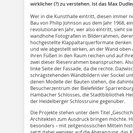
wirklicher (?) zu verstehen. Ist das Max Dudle
Wer in die Kunsthalle eintritt, diesen imme
Bau von Philip Johnson aus dem Jahr 1968, ei
revolutionären Jahr, wer also eintritt, sieht 
wandhohe Fotografien in Bilderrahmen, deren
hochgestellte Klappaltarquerformate denken l
und wie abgestellt wirken, an der Wand oben a
ihren Füßen in den Raum reichen und auf ihren
zwei dieser Riesenrahmen beanspruchen. Also 
linke Seite der Fassade, da die rechte. Dazwi
schrägstehenden Wandbildern vier Sockel unter
denen Modelle der Bauten stehen, die dahint
Besucherzentrum der Bielefelder Sparrenbur
Hambacher Schlosses, die Stadtbibliothek H
der Heidelberger Schlossruine gegenüber.
Die Projekte stehen unter dem Titel „Geschic
Architekten zum Ausdruck bringen möchte. His
besonders – mit zeitgenössischen Mitteln his
setzt dabei weniger auf die Abgrenzung, das 