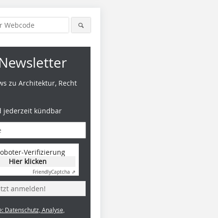
Newsletter
s zu Architektur, Recht
d jederzeit kündbar
oboter-Verifizierung
Hier klicken
Friendly
Captcha ⇗
etzt anmelden!
e: Datenschutz, Analyse,