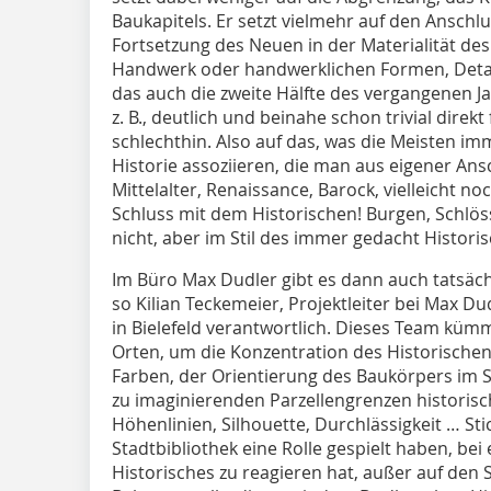
Baukapitels. Er setzt vielmehr auf den Anschl
Fortsetzung des Neuen in der Materialität de
Handwerk oder handwerklichen Formen, Details 
das auch die zweite Hälfte des vergangenen 
z. B., deutlich und beinahe schon trivial direkt
schlechthin. Also auf das, was die Meisten i
Historie assoziieren, die man aus eigener An
Mittelalter, Renaissance, Barock, vielleicht noc
Schluss mit dem Historischen! Burgen, Schlöss
nicht, aber im Stil des immer gedacht Histori
Im Büro Max Dudler gibt es dann auch tatsäch
so Kilian Teckemeier, Projektleiter bei Max Du
in Bielefeld verantwortlich. Dieses Team kü
Orten, um die Konzentration des Historischen 
Farben, der Orientierung des Baukörpers im S
zu imaginierenden Parzellengrenzen historisc
Höhenlinien, Silhouette, Durchlässigkeit … St
Stadtbibliothek eine Rolle gespielt haben, be
Historisches zu reagieren hat, außer auf den