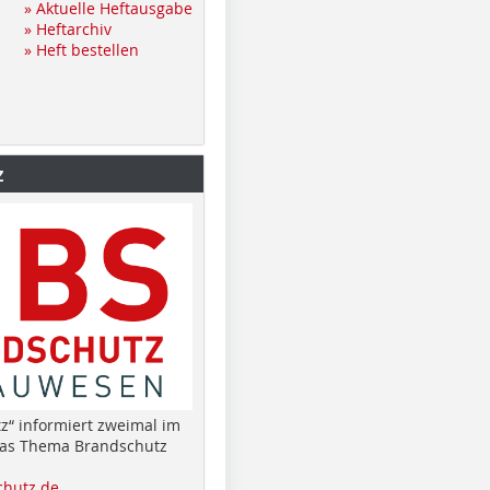
» Aktuelle Heftausgabe
» Heftarchiv
» Heft bestellen
z
z“ informiert zweimal im
das Thema Brandschutz
hutz.de