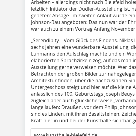
Arbeiten – allerdings nicht nach Bielefeld ho
letztlich Initiator der Dudler-Ausstellung ist, 
gebeten: Absage. Im zweiten Anlauf wurde ein
Johnson-Bau angeboten: Das nun war der Ehre
war auch zu einem Vortrag Anfang November 
„Serendipity – Vom Glück des Findens. Niklas
sechs Jahren eine wunderbare Ausstellung, di
Luhmanns den Aufschlag machte und ein Wort
elaborierten Sprachzirkeln zog, auf das man
Ausstellung gerne verweisen möchte: Wer das
Betrachten der großen Bilder zur nahegelegen
Architektur finden, über die nachzusinnen Si
Untergeschoss steigt und hier auf die kleine A
anlässlich des 100. Geburtstags Joseph Beuys 
zugleich aber auch glücklicherweise „vorhande
lange laufen: Draußen, vor dem Philip Johnson
sind es Linden, mit ihren Basaltsteinen, Zeic
Kraft hier in und bei der Kunsthalle sichtbar 
www.kunsthalle-bielefeld.de