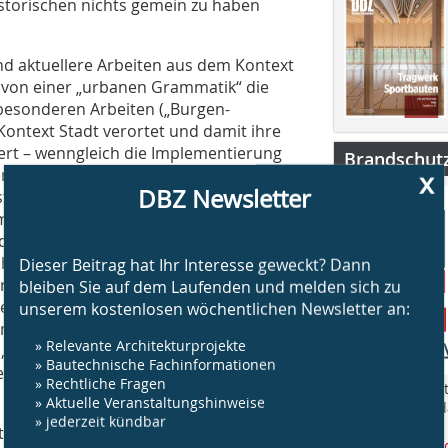
storischen nichts gemein zu haben
und aktuellere Arbeiten aus dem Kontext
t von einer „urbanen Grammatik“ die
 besonderen Arbeiten („Burgen-
ontext Stadt verortet und damit ihre
ert – wenngleich die Implementierung
Brandschut
 (Bau-)Kunst zeugt. Die Ausstellung
x
DBZ Newsletter
ext ist derart allgemein, dass man ihn
ate, Ausschnitte aus den Bauten, die
 drängen nach Hinschauen, länger
herumschreitet, die den an sich
Dieser Beitrag hat Ihr Interesse geweckt? Dann
mt, kann auf deren Rückseite aktuelle
bleiben Sie auf dem Laufenden und melden sich zu
nem in die Wand eingelassenen,
unserem kostenlosen wöchentlichen Newsletter an:
ehmen, hinsetzen und wenn nicht schon
» Relevante Architekturprojekte
 dass die Sitzmöbel ebenfalls aus
» Bautechnische Fachinformationen
ssel und ein Holztischchen, Platte
» Rechtliche Fragen
„BS Brandschut
» Aktuelle Veranstaltungshinweise
Jahr rund um 
» jederzeit kündbar
am Bau.
z der beiden hier von ihm realisierten
www.bsbrandsc