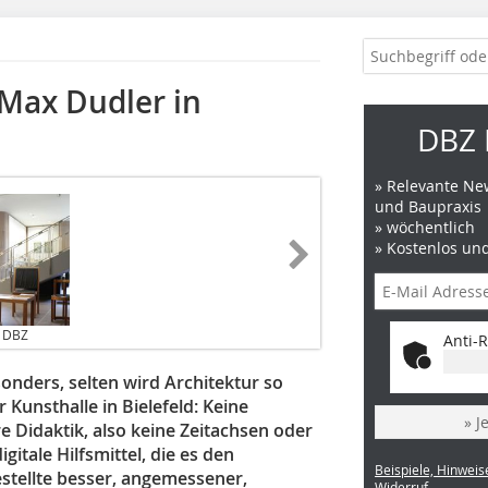
Max Dudler in
DBZ 
» Relevante New
und Baupraxis
» wöchentlich
» Kostenlos un
/ DBZ
Anti-R
esonders, selten wird Architektur so
 Kunsthalle in Bielefeld: Keine
» J
re Didaktik, also keine Zeitachsen oder
gitale Hilfsmittel, die es den
Beispiele, Hinweis
estellte besser, angemessener,
Widerruf