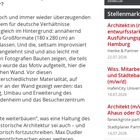
r?
Stellenmark
r noch und immer wieder überzeugenden
nem für deutsche Verhältnisse
Architekt:in 
sie gleich im Hintergrund: annähernd
entwurfsstar
 Großformate (180 x 280 cm) an
Ausführungsp
Hamburg
assen. Und die, seltsam improvisiert
ngelehnt sind und also leicht mit
Henke & Partner
22.07.2026
 Fotografien Bauten zeigen, die teils
wurde das Motiv aufgeteilt, hier die
Wiss. Mitarbei
schen Wand. Vor diesen
und Städteba
schiedlichster Materialität, auf
(m/w/d)
er an der Wand gezeigt werden: das
HafenCity Univer
g, Umbau und Erweiterung des
18.07.2026
eidenheim und das Besucherzentrum
Architekt (m/
Ahaus oder 
hte weiterbauen“, was eine Haltung des
farwickgrote par
torische Architektur sei auch – und
Stadtplaner Par
torisch fortzuschreiben. Max Dudler
14.07.2026
Kenntlichmachen eines weiteren