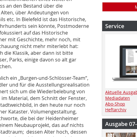
uss an den Bestand über die
s Alten, über Andeutungen von
etc. In Bielefeld ist das Historische,
Service
Jahrhunderts sein könnte, Postmoderne
 fokussiert auf das Historische
mmer mit Geschichte, mehr noch, mit
schauung nicht mehr miterlebt hat:
h die Klassik, aber dann ist bitte
er, Parks, einige davon so alt gar
schen.
lich ein „Burgen-und-Schlösser-Team“,
dler und für die Ausstellungsrealisation
mmert sich um die Wiederbelebung von
Aktuelle Ausga
im Material, dem Schnitt der Fenster,
Mediadaten
Abo-Shop
tadtweichbild, in den heute nur noch
Heftarchiv
her Kataster. Volumengestaltung,
ichworte, die bei der Heidenheimer
Ausgabe 07
i einem Neubauprojekt, das auf nichts
 Stadtraum; dessen Alter hoch, dessen