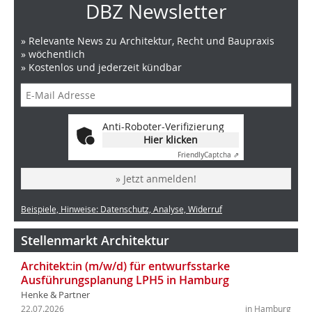
DBZ Newsletter
» Relevante News zu Architektur, Recht und Baupraxis
» wöchentlich
» Kostenlos und jederzeit kündbar
Anti-Roboter-Verifizierung
Hier klicken
Friendly
Captcha ⇗
» Jetzt anmelden!
Beispiele, Hinweise: Datenschutz, Analyse, Widerruf
Stellenmarkt Architektur
Architekt:in (m/w/d) für entwurfsstarke
Ausführungsplanung LPH5 in Hamburg
Henke & Partner
22.07.2026
in Hamburg