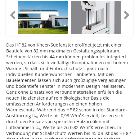
Das HF 82 von Kneer-Südfenster eröffnet jetzt mit einer
Bautiefe von 82 mm maximalen Gestaltungsspielraum.
Scheibenstärken bis 44 mm können problemlos integriert
werden, so dass sich vielfältige Kombinationen mit hohem
Wärme-, Schall- und Einbruchschutz – ganz nach
individuellen Kundenwünschen - anbieten. Mit den
Bauelementen lassen sich auch großzügige Verglasungen
und bodentiefe Fenster in modernem Design realisieren.
Ganz ohne Einsatz von Verbundmaterialien erfüllen die
neuen Holzfenster auf rein ökologischer Basis die
umfassenden Anforderungen an einen hohen
Wärmeschutz. Während das HF 82 schon in der Standard-
²
Ausführung U
-Werte bis 0,93 W/m
K erzielt, lassen sich
w
durch den Einsatz von speziellen Holzprofilen mit
²
Luftkammern U
-Werte bis zu 0,82 W/m
K erreichen. In
w
Verbindung mit Schallschutz-Werten bis 45 dB ist das HF 82