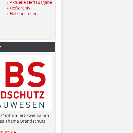
» Aktuelle Heftausgabe
» Heftarchiv
» Heft bestellen
z
z“ informiert zweimal im
das Thema Brandschutz
hutz.de