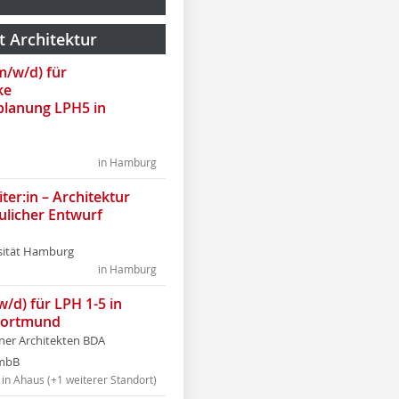
t Architektur
(m/w/d) für
ke
lanung LPH5 in
in Hamburg
ter:in – Architektur
ulicher Entwurf
sität Hamburg
in Hamburg
w/d) für LPH 1-5 in
Dortmund
tner Architekten BDA
tmbB
in Ahaus (+1 weiterer Standort)