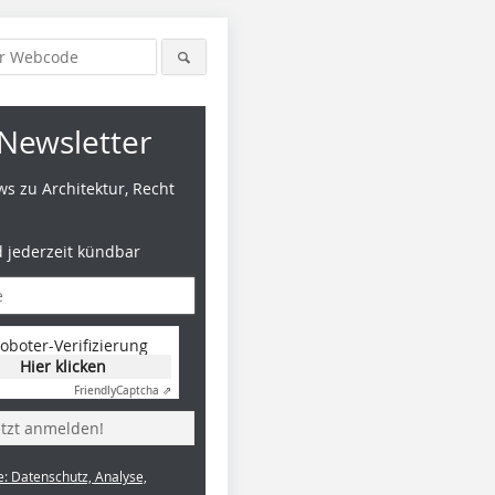
Newsletter
s zu Architektur, Recht
d jederzeit kündbar
oboter-Verifizierung
Hier klicken
Friendly
Captcha ⇗
etzt anmelden!
e: Datenschutz, Analyse,