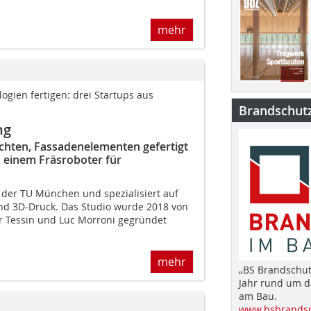
mehr
gien fertigen: drei Startups aus
Brandschut
ng
ichten, Fassadenelementen gefertigt
 einem Fräsroboter für
f der TU München und spezia­lisiert auf
nd 3D-Druck. Das Studio wurde 2018 von
r Tessin und Luc Morroni gegründet
mehr
„BS Brandschut
Jahr rund um 
am Bau.
www.bsbrandsc