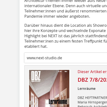
Architektur-Themen immer wieder aufs Neue d
internationaler Ebene. Denn auch virtuelle un
Teilnehmer:innen und äußerst renommierten 
Pandemie immer wieder angeboten.
Darüber hinaus dient die Location als Showroo
hier ihre Konzepte und wechselnde Exponate 
Highlight bei NEXT ist das jährlich stattfinde
Teilnehmer:inen zu einem festen Treffpunkt 
etabliert hat.
www.next-studio.de
Dieser Artikel er
DBZ 7/8/20
Lernräume
DBZ HEFTPARTNE
Maria Hirnsperger
Behnisch Archite