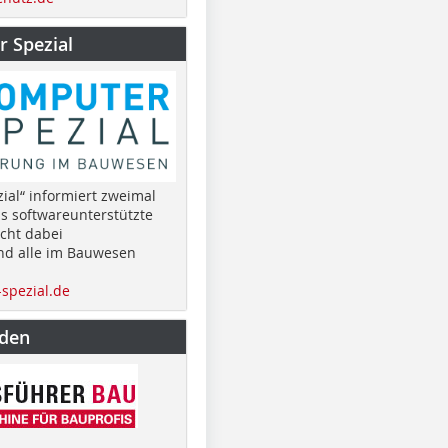
 Spezial
ial“ informiert zweimal
as softwareunterstützte
cht dabei
nd alle im Bauwesen
spezial.de
nden