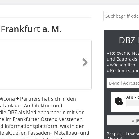
Frankfurt a. M.
DBZ 
» Relevante New
und Baupraxis
» wöchentlich
» Kostenlos un
Anti-R
icona + Partners hat sich in den
k Tank der Architektur- und
die DBZ als Medienpartnerin mit von
me im Frankfurter Ostend verstehen
» J
d Informationsplattform, was in den
e aktuellen Fassaden-, Metallbau- und
Beispiele, Hinweis
Widerruf