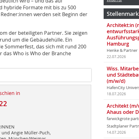
eutlich wird – und das auf
d hybride Formate mit bis zu 500
Stellenmark
Redner:innen werden seit Beginn der
Architekt:in 
entwurfsstar
m der beteiligten Partner. Sie zeigen
Ausführungsp
rund um die Gebäudehülle. Ein
Hamburg
nde Sommerfest, das sich mit rund 200
Henke & Partner
für das Who is Who der Branche
22.07.2026
Wiss. Mitarbei
und Städteba
(m/w/d)
HafenCity Univer
schien in
18.07.2026
22
Architekt (m/
Ahaus oder 
farwickgrote par
Stadtplaner Par
RINNEN
 und Angie Müller-Puch,
14.07.2026
kten, München/Weimar