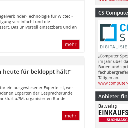
CS Computer
gelverbinder-Technologie für Wictec ­
tigung vereinfacht und die
ssert. Das universell einsetzbare und an
mehr
„Computer Spez
im Jahr über d
Bauen und spri
heute für bekloppt hält!“
fachübergreife
Tätigen an.
www.computer-
r ein ausgewiesener Experte ist, wer
adenen Experten der Gesprächsrunde
Anbieter fi
Frankfurt a.?M. organisierten Runde
mehr