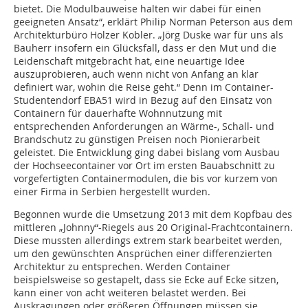
bietet. Die Modulbauweise halten wir dabei für einen
geeigneten Ansatz“, erklärt Philip Norman Peterson aus dem
Architekturbüro Holzer Kobler. „Jörg Duske war für uns als
Bauherr insofern ein Glücksfall, dass er den Mut und die
Leidenschaft mitgebracht hat, eine neuartige Idee
auszuprobieren, auch wenn nicht von Anfang an klar
definiert war, wohin die Reise geht.“ Denn im Container-
Studentendorf EBA51 wird in Bezug auf den Einsatz von
Containern für dauerhafte Wohnnutzung mit
entsprechenden Anforderungen an Wärme-, Schall- und
Brandschutz zu günstigen Preisen noch Pionierarbeit
geleistet. Die Entwicklung ging dabei bislang vom Ausbau
der Hochseecontainer vor Ort im ersten Bauabschnitt zu
vorgefertigten Containermodulen, die bis vor kurzem von
einer Firma in Serbien hergestellt wurden.
Begonnen wurde die Umsetzung 2013 mit dem Kopfbau des
mittleren „Johnny“-Riegels aus 20 Original-Frachtcontainern.
Diese mussten allerdings extrem stark bearbeitet werden,
um den gewünschten Ansprüchen einer differenzierten
Architektur zu entsprechen. Werden Container
beispielsweise so gestapelt, dass sie Ecke auf Ecke sitzen,
kann einer von acht weiteren belastet werden. Bei
Auskragungen oder größeren Öffnungen müssen sie