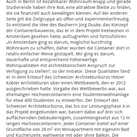
Auch in Berlin ist bezahlbarer Wohnraum knapp und gerade
Studierende haben ihre Not, eine attraktive Bleibe zu finden,
die sie finanziell auch bewältigen können. Auf der anderen
Seite gilt die Zielgruppe als offen und experimentierfreudig.
So entstand die Idee des Bauherrn Jörg Duske, das Konzept
der Containerbauweise, das er in dem Projekt Keetwonen in
Amsterdam gesehen hatte, aufzugreifen und fortzuführen:
„In Amsterdam ging es darum, möglichst kurzfristig
Wohnraum zu schaffen, daher wurden die Container dort in
relativ einfacher Weise gestapelt. Mir ging es darum,
dauerhafte und entsprechend höherwertige
Wohnqualitäten mit architektonischem Anspruch zur
Verfügung zu stellen“, so der Initiator. Diese Qualitäten fand
er in dem Entwurf des Schweizer Architekturbüros Holzer
Kobler Architekturen über einen Wettbewerb, den er 2012
ausgeschrieben hatte. Vorgabe des Wettbewerbs war, aus
ehemaligen Hochseecontainern eine Studentenwohnanlage
für etwa 400 Studenten zu entwerfen. Der Entwurf des
Schweizer Architekturbüros, das bis zur Leistungsphase 4 in
das Projekt eingebunden war, basiert dabei auf drei sich
auffächernden Gebäuderiegeln, zusammengesetzt aus 12 m
langen Hochseecontainern. Jeder Container bietet auf einer
2
Grundfläche von 26 m
ein Miniapartment mit eigenem Bad
und Küchenzeile, wahlweise mit oder ohne Balkon. Die