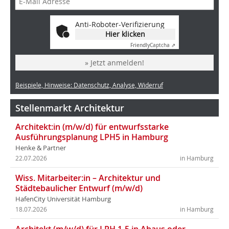
Anti-Roboter-Verifizierung
Hier klicken
Friendly
Captcha ⇗
» Jetzt anmelden!
Beispiele, Hinweise: Datenschutz, Analyse, Widerruf
Stellenmarkt Architektur
Architekt:in (m/w/d) für entwurfsstarke
Ausführungsplanung LPH5 in Hamburg
Henke & Partner
22.07.2026
in Hamburg
Wiss. Mitarbeiter:in – Architektur und
Städtebaulicher Entwurf (m/w/d)
HafenCity Universität Hamburg
18.07.2026
in Hamburg
Architekt (m/w/d) für LPH 1-5 in Ahaus oder