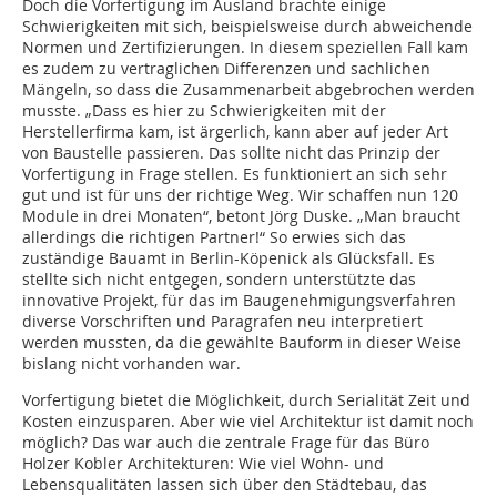
Doch die Vorfertigung im Ausland brachte einige
Schwierigkeiten mit sich, beispielsweise durch abweichende
Normen und Zertifizierungen. In diesem speziellen Fall kam
es zudem zu vertraglichen Differenzen und sachlichen
Mängeln, so dass die Zusammenarbeit abgebrochen werden
musste. „Dass es hier zu Schwierigkeiten mit der
Herstellerfirma kam, ist ärgerlich, kann aber auf jeder Art
von Baustelle passieren. Das sollte nicht das Prinzip der
Vorfertigung in Frage stellen. Es funktioniert an sich sehr
gut und ist für uns der richtige Weg. Wir schaffen nun 120
Module in drei Monaten“, betont Jörg Duske. „Man braucht
allerdings die richtigen Partner!“ So erwies sich das
zuständige Bauamt in Berlin-Köpenick als Glücksfall. Es
stellte sich nicht entgegen, sondern unterstützte das
innovative Projekt, für das im Baugenehmigungsverfahren
diverse Vorschriften und Paragrafen neu interpretiert
werden mussten, da die gewählte Bauform in dieser Weise
bislang nicht vorhanden war.
Vorfertigung bietet die Möglichkeit, durch Serialität Zeit und
Kosten einzusparen. Aber wie viel Architektur ist damit noch
möglich? Das war auch die zentrale Frage für das Büro
Holzer Kobler Architekturen: Wie viel Wohn- und
Lebensqualitäten lassen sich über den Städtebau, das