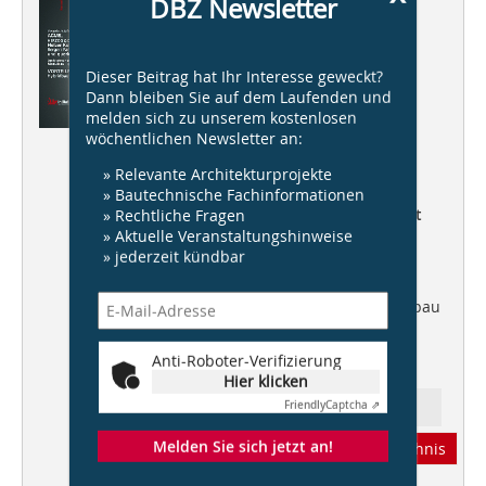
DBZ Newsletter
DBZ 06/2016
Vorfertigung
Dieser Beitrag hat Ihr Interesse geweckt?
Vorgedacht & fix gefertigt
Dann bleiben Sie auf dem Laufenden und
ACMS
,
melden sich zu unserem kostenlosen
Herzog & de Meuron,
wöchentlichen Newsletter an:
Holzer Kobler
,
NKBAK
,
» Relevante Architekturprojekte
Berger+Parkkinen und querkraft
» Bautechnische Fachinformationen
Architektur und Modulbau –
geht
» Rechtliche Fragen
das?
» Aktuelle Veranstaltungshinweise
» jederzeit kündbar
VORTEILE
der Hybridbauweise
Initative bezahlbarer Wohnungsbau
DBZ Heftpate Prof. Christian
Anti-Roboter-Verifizierung
Schlüter
, ACMS Architekten
Hier klicken
Friendly
Captcha ⇗
Ressort: Architektur
Melden Sie sich jetzt an!
Abonnement
Inhaltsverzeichnis