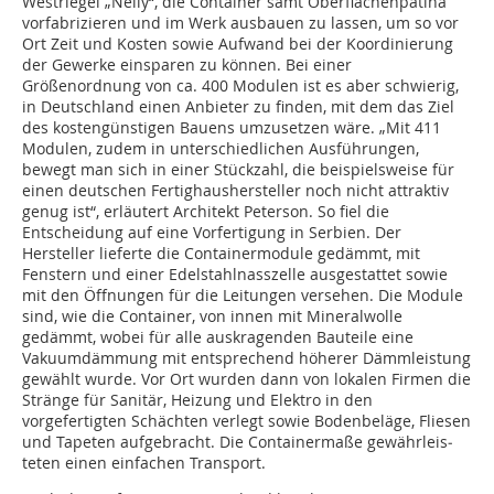
Westriegel „Nelly“, die Container samt Oberflächenpatina
vorfabrizieren und im Werk ausbauen zu lassen, um so vor
Ort Zeit und Kosten sowie Aufwand bei der Koordinierung
der Gewerke einsparen zu können. Bei einer
Größenordnung von ca. 400 Modulen ist es aber schwierig,
in Deutschland einen Anbieter zu finden, mit dem das Ziel
des kostengünstigen Bauens umzusetzen wäre. „Mit 411
Modulen, zudem in unterschiedlichen Ausführungen,
bewegt man sich in einer Stückzahl, die beispielsweise für
einen deutschen Fertighaushersteller noch nicht attraktiv
genug ist“, erläutert Architekt Peterson. So fiel die
Entscheidung auf eine Vorfertigung in Serbien. Der
Hersteller lieferte die Containermodule gedämmt, mit
Fenstern und einer Edelstahlnasszelle ausgestattet sowie
mit den Öffnungen für die Leitungen versehen. Die Module
sind, wie die Container, von innen mit Mineralwolle
gedämmt, wobei für alle auskragenden Bauteile eine
Vakuumdämmung mit entsprechend höherer Dämmleistung
gewählt wurde. Vor Ort wurden dann von lokalen Firmen die
Stränge für Sanitär, Heizung und Elektro in den
vorgefertigten Schächten verlegt sowie Bodenbeläge, Fliesen
und Tapeten aufgebracht. Die Containermaße gewähr­­leis­
teten einen einfachen Transport.