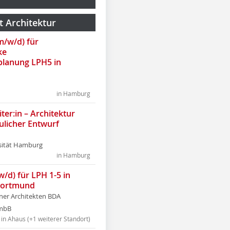
t Architektur
(m/w/d) für
ke
lanung LPH5 in
in Hamburg
ter:in – Architektur
ulicher Entwurf
sität Hamburg
in Hamburg
w/d) für LPH 1-5 in
Dortmund
tner Architekten BDA
tmbB
in Ahaus (+1 weiterer Standort)