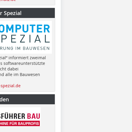
 Spezial
ial“ informiert zweimal
as softwareunterstützte
cht dabei
nd alle im Bauwesen
spezial.de
nden