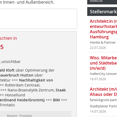
m Innen- und Außenbereich.
Stellenmark
Architekt:in 
entwurfsstar
Ausführungsp
Hamburg
schien in
Henke & Partner
15
22.07.2026
Wiss. Mitarbei
t, unsichtbar
und Städteba
(m/w/d)
ld Kloft
über Optimierung der
HafenCity Univer
Sauerbruch Hutton
über
18.07.2026
itektur +++
Nachhaltigkeit von
++ Rotterdam Centraal,
Architekt (m/
+++ Nano-Bioanalytik-Zentrum,
Staab
Ahaus oder 
++ Honsellund
erdinand Heide/Grontmij
+++
BIM
+++
farwickgrote par
Trinitatis
Stadtplaner Par
14.07.2026
Ressort: Produkte