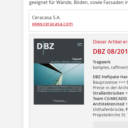
geeignet für Wände, Böden, sowie Fassaden i
Ceracasa S.A.
www.ceracasa.com
Dieser Artikel er
DBZ 08/20
Tragwerk
komplex, raffinier
DBZ Heftpate Hara
Bauprozesse +++
Preise in der Arch
Straßenbrücken
+
Team CS/ARCADIS
Architekten/osd
+
Osthafenbrücke,
F
Propsteikirche St. 