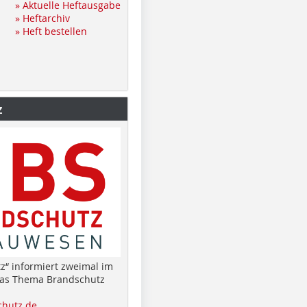
» Aktuelle Heftausgabe
» Heftarchiv
» Heft bestellen
z
z“ informiert zweimal im
das Thema Brandschutz
hutz.de