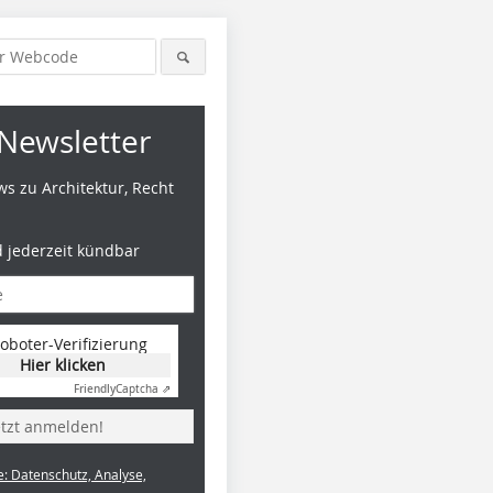
Newsletter
s zu Architektur, Recht
d jederzeit kündbar
oboter-Verifizierung
Hier klicken
Friendly
Captcha ⇗
etzt anmelden!
e: Datenschutz, Analyse,