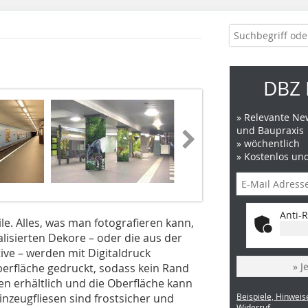
DBZ 
» Relevante New
und Baupraxis
» wöchentlich
» Kostenlos un
Anti-R
e. Alles, was man fotografieren kann,
alisierten Dekore – oder die aus der
ve – werden mit Digitaldruck
» J
Oberfläche gedruckt, sodass kein Rand
en erhältlich und die Oberfläche kann
einzeugfliesen sind frostsicher und
Beispiele, Hinweis
Widerruf