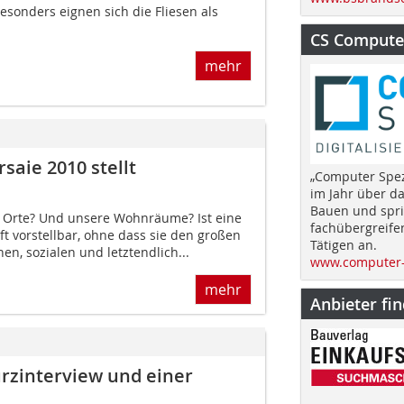
sonders eignen sich die Fliesen als
CS Computer
mehr
rsaie 2010 stellt
„Computer Spez
im Jahr über d
Bauen und spri
h Orte? Und unsere Wohnräume? Ist eine
fachübergreife
t vorstellbar, ohne dass sie den großen
Tätigen an.
hen, sozialen und letztendlich...
www.computer-
mehr
Anbieter fi
rzinterview und einer