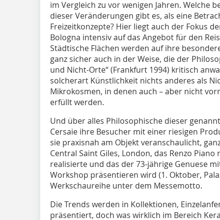
im Vergleich zu vor wenigen Jahren. Welche 
dieser Veränderungen gibt es, als eine Betra
Freizeitkonzepte? Hier liegt auch der Fokus de
Bologna intensiv auf das Angebot für den Rei
Städtische Flächen werden auf ihre besonder
ganz sicher auch in der Weise, die der Philoso
und Nicht-Orte“ (Frankfurt 1994) kritisch anwan
solcherart Künstlichkeit nichts anderes als Nic
Mikrokosmen, in denen auch – aber nicht vor
erfüllt werden.
Und über alles Philosophische dieser genannt
Cersaie ihre Besucher mit einer riesigen Pro
sie praxisnah am Objekt veranschaulicht, ganz
Central Saint Giles, London, das Renzo Pian
realisierte und das der 73-jährige Genuese m
Workshop präsentieren wird (1. Oktober, Palazz
Werkschaureihe unter dem Messemotto.
Die Trends werden in Kollektionen, Einzelanfe
präsentiert, doch was wirklich im Bereich Ke