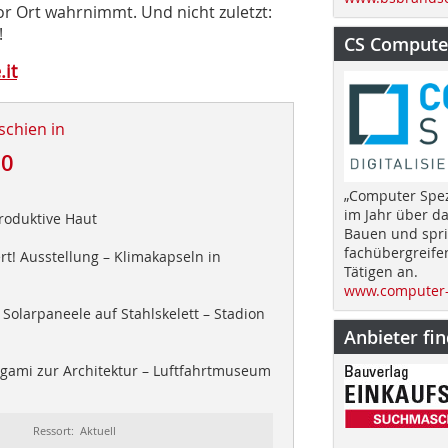
r Ort wahrnimmt. Und nicht zuletzt:
!
CS Computer
it
schien in
10
„Computer Spez
im Jahr über d
produktive Haut
Bauen und spri
fachübergreife
! Ausstellung – Klimakapseln in
Tätigen an.
www.computer-
Solarpaneele auf Stahlskelett – Stadion
Anbieter fi
gami zur Architektur – Luftfahrtmuseum
Ressort: Aktuell