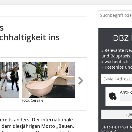
rs
chhaltigkeit ins
DBZ 
» Relevante New
und Baupraxis
» wöchentlich
» Kostenlos un
Anti-R
Foto: Cersaie
Foto: Dubris
» J
bereits anders. Der internationale
r dem diesjährigen Motto „Bauen,
Beispiele, Hinweis
Widerruf