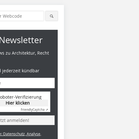
Newsletter
s zu Architektur, Recht
d jederzeit kündbar
oboter-Verifizierung
Hier klicken
Friendly
Captcha ⇗
etzt anmelden!
e: Datenschutz, Analyse,