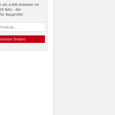
 als 4.000 Anbieter im
R BAU - der
ür Bauprofis!
nbieter finden!