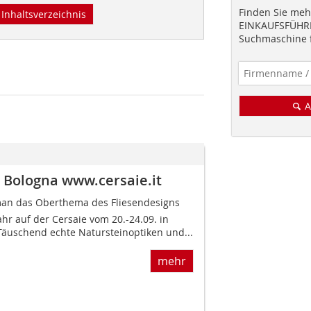
Finden Sie mehr
Inhaltsverzeichnis
EINKAUFSFÜHRE
Suchmaschine f
A
n Bologna www.cersaie.it
 man das Oberthema des Fliesendesigns
hr auf der Cersaie vom 20.-24.09. in
Täuschend echte Natursteinoptiken und...
mehr