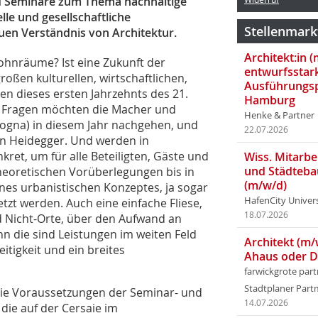
d Seminare zum Thema nachhaltige
lle und gesellschaftliche
Stellenmark
en Verständnis von Architektur.
Architekt:in 
hnräume? Ist eine Zukunft der
entwurfsstar
roßen kulturellen, wirtschaftlichen,
Ausführungsp
n dieses ersten Jahrzehnts des 21.
Hamburg
n” Fragen möchten die Macher und
Henke & Partner
ologna) in diesem Jahr nachgehen, und
22.07.2026
tin Heidegger. Und werden in
ret, um für alle Beteiligten, Gäste und
Wiss. Mitarbei
und Städteba
heoretischen Vorüberlegungen bis in
(m/w/d)
ines urbanistischen Konzeptes, ja sogar
HafenCity Univer
tzt werden. Auch eine einfache Fliese,
18.07.2026
nd Nicht-Orte, über den Aufwand an
nn die sind Leistungen im weiten Feld
Architekt (m/
itigkeit und ein breites
Ahaus oder 
farwickgrote par
Stadtplaner Par
 die Voraussetzungen der Seminar- und
14.07.2026
die auf der Cersaie im