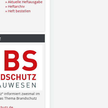
» Aktuelle Heftausgabe
» Heftarchiv
» Heft bestellen
z
z“ informiert zweimal im
das Thema Brandschutz
hutz.de