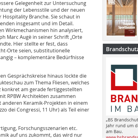
bessere Gelegenheit zur Untersuchung
chtung der Lebensstile und der neuen
r Hospitality Branche. Sie schaut in
senden insgesamt und im Detail.
en Wirkmechanismen hin analysiert,
ph Marc Augè in seiner Schrift „Orte
dte. Hier stellte er fest, dass
Brandschut
ht-Orte seien, substitutionelle
rangig – komplementäre Bedürfnisse
en Gesprächskreise hinaus lockte die
dukteschau zum Thema Fliesen, welches
 konkret am gerade fertiggestellten
o mit RPBW Architekten zusammen
it anderen Keramik-Projekten in einem
o dei Congressi, 11 Uhr) als Teil einer
„BS Brandschut
Jahr rund um 
rtigung, Forschungsszenarien etc.
am Bau.
ramik auf uns zukommt, das wird nur
www.bsbrandsc