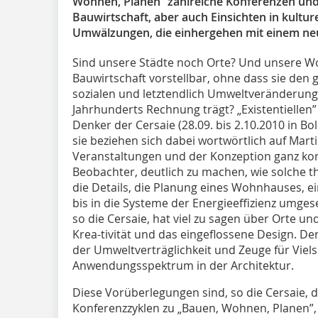
Wohnen, Planen” zahlreiche Konferenzen un
Bauwirtschaft, aber auch Einsichten in kulture
Umwälzungen, die einhergehen mit einem neu
Sind unsere Städte noch Orte? Und unsere Wo
Bauwirtschaft vorstellbar, ohne dass sie den g
sozialen und letztendlich Umweltveränderunge
Jahrhunderts Rechnung trägt? „Existentielle
Denker der Cersaie (28.09. bis 2.10.2010 in B
sie beziehen sich dabei wortwörtlich auf Mar
Veranstaltungen und der Konzeption ganz konk
Beobachter, deutlich zu machen, wie solche t
die Details, die Planung eines Wohnhauses, e
bis in die Systeme der Energieeffizienz umgese
so die Cersaie, hat viel zu sagen über Orte u
Krea-tivität und das eingeflossene Design. De
der Umweltverträglichkeit und Zeuge für Vielse
Anwendungsspektrum in der Architektur.
Diese Vorüberlegungen sind, so die Cersaie,
Konferenzzyklen zu „Bauen, Wohnen, Planen”, 