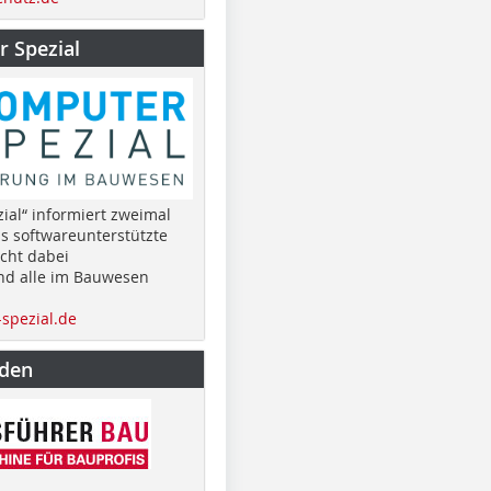
 Spezial
ial“ informiert zweimal
as softwareunterstützte
cht dabei
nd alle im Bauwesen
spezial.de
nden