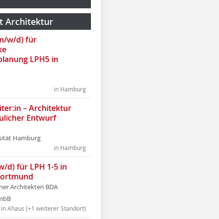
t Architektur
(m/w/d) für
ke
lanung LPH5 in
in Hamburg
ter:in – Architektur
ulicher Entwurf
sität Hamburg
in Hamburg
w/d) für LPH 1-5 in
Dortmund
tner Architekten BDA
tmbB
in Ahaus (+1 weiterer Standort)