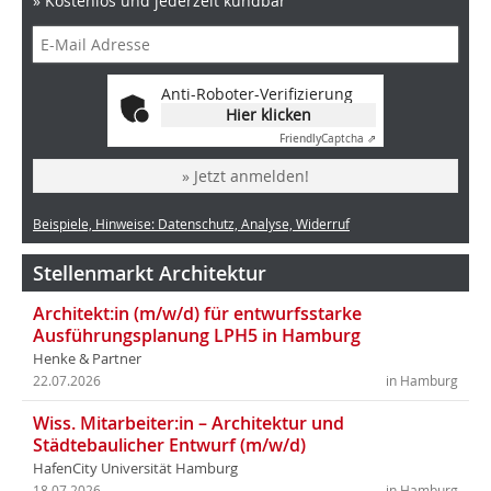
» Kostenlos und jederzeit kündbar
Anti-Roboter-Verifizierung
Hier klicken
Friendly
Captcha ⇗
» Jetzt anmelden!
Beispiele, Hinweise: Datenschutz, Analyse, Widerruf
Stellenmarkt Architektur
Architekt:in (m/w/d) für entwurfsstarke
Ausführungsplanung LPH5 in Hamburg
Henke & Partner
22.07.2026
in Hamburg
Wiss. Mitarbeiter:in – Architektur und
Städtebaulicher Entwurf (m/w/d)
HafenCity Universität Hamburg
18.07.2026
in Hamburg